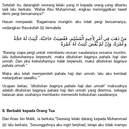
Setelah itu, datanglah seorang lelaki yang iri kepada orang yang dibantu
tadi lalu berkata: ‘Wahai Abu Muhammad, engkau meninggalkan tawaf
demi pergi bersamanya?’
Hasan menjawab: ‘Bagaimana mungkin aku tidak pergi bersamanya,
sedangkan Rasulullah ﷺ bersabda:
مَنْ ذَهَبَ فِي أَمْرٍ لِأَخِيهِ الْمُسْلِمِ، فَقُضِيَتْ حَاجَتُهُ، كُتِبَتْ لَهُ حَجَّةٌ
وَعُمْرَةٌ، وَإِنْ لَمْ يُقْضَ كُتِبَتْ لَهُ عُمْرَةٌ
“
Barang siapa pergi untuk membantu urusan saudaranya sesama muslim,
lalu kebutuhannya terpenuhi, maka dituliskan baginya pahala haji dan
umrah. Dan jika kebutuhannya tidak terpenuhi, maka dituliskan baginya
pahala umrah.
”
Maka aku telah memperoleh pahala haji dan umrah, lalu aku kembali
melanjutkan tawafku.’”
Ucapan beliau:
“dituliskan baginya pahala haji dan umrah”
maksudnya
adalah dituliskan baginya pahala haji dan umrah yang diterima, sebagai
balasan atas usahanya membantu memenuhi kebutuhan saudaranya.
8. Berbakti kepada Orang Tua
Dari Anas bin Malik, ia berkata:“Seorang lelaki datang kepada Muhammad
ﷺ lalu berkata: ‘Sesungguhnya aku ingin berjihad, tetapi aku tidak mampu