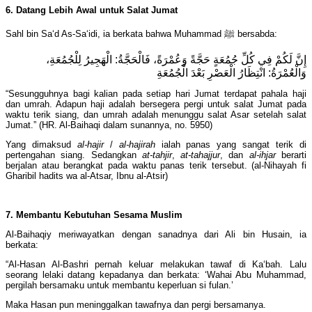
6. Datang Lebih Awal untuk Salat Jumat
Sahl bin Sa‘d As-Sa‘idi, ia berkata bahwa Muhammad ﷺ bersabda:
إِنَّ لَكُمْ فِي كُلِّ جُمُعَةٍ حَجَّةً وَعُمْرَةً، فَالْحَجَّةُ: الْهَجِيرُ لِلْجُمُعَةِ،
وَالْعُمْرَةُ: انْتِظَارُ الْعَصْرِ بَعْدَ الْجُمُعَةِ
“Sesungguhnya bagi kalian pada setiap hari Jumat terdapat pahala haji
dan umrah. Adapun haji adalah bersegera pergi untuk salat Jumat pada
waktu terik siang, dan umrah adalah menunggu salat Asar setelah salat
Jumat.” (HR. Al-Baihaqi dalam sunannya, no. 5950)
Yang dimaksud
al-hajir
/
al-hajirah
ialah panas yang sangat terik di
pertengahan siang. Sedangkan
at-tahjir
,
at-tahajjur
, dan
al-ihjar
berarti
berjalan atau berangkat pada waktu panas terik tersebut. (al-Nihayah fi
Gharibil hadits wa al-Atsar, Ibnu al-Atsir)
7. Membantu Kebutuhan Sesama Muslim
Al-Baihaqiy meriwayatkan dengan sanadnya dari Ali bin Husain, ia
berkata:
“Al-Hasan Al-Bashri pernah keluar melakukan tawaf di Ka‘bah. Lalu
seorang lelaki datang kepadanya dan berkata: ‘Wahai Abu Muhammad,
pergilah bersamaku untuk membantu keperluan si fulan.’
Maka Hasan pun meninggalkan tawafnya dan pergi bersamanya.