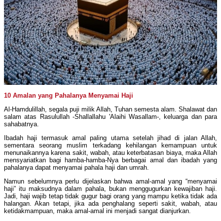
10 Amalan yang Pahalanya Menyamai Haji
Al-Hamdulillah, segala puji milik Allah, Tuhan semesta alam. Shalawat dan
salam atas Rasulullah -Shallallahu 'Alaihi Wasallam-, keluarga dan para
sahabatnya.
Ibadah haji termasuk amal paling utama setelah jihad di jalan Allah,
sementara seorang muslim terkadang kehilangan kemampuan untuk
menunaikannya karena sakit, wabah, atau keterbatasan biaya, maka Allah
mensyariatkan bagi hamba-hamba-Nya berbagai amal dan ibadah yang
pahalanya dapat menyamai pahala haji dan umrah.
Namun sebelumnya perlu dijelaskan bahwa amal-amal yang “menyamai
haji” itu maksudnya dalam pahala, bukan menggugurkan kewajiban haji.
Jadi, haji wajib tetap tidak gugur bagi orang yang mampu ketika tidak ada
halangan. Akan tetapi, jika ada penghalang seperti sakit, wabah, atau
ketidakmampuan, maka amal-amal ini menjadi sangat dianjurkan.