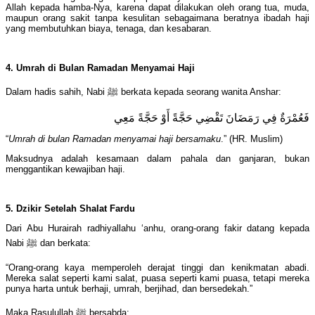
Allah kepada hamba-Nya, karena dapat dilakukan oleh orang tua, muda,
maupun orang sakit tanpa kesulitan sebagaimana beratnya ibadah haji
yang membutuhkan biaya, tenaga, dan kesabaran.
4. Umrah di Bulan Ramadan Menyamai Haji
Dalam hadis sahih, Nabi ﷺ berkata kepada seorang wanita Anshar:
فَعُمْرَةٌ فِي رَمَضَانَ تَقْضِي حَجَّةً أَوْ حَجَّةً مَعِي
“
Umrah di bulan Ramadan menyamai haji bersamaku
.” (HR. Muslim)
Maksudnya adalah kesamaan dalam pahala dan ganjaran, bukan
menggantikan kewajiban haji.
5. Dzikir Setelah S
h
alat Fardu
Dari Abu Hurairah radhiyallahu ‘anhu, orang-orang fakir datang kepada
Nabi ﷺ dan berkata:
“Orang-orang kaya memperoleh derajat tinggi dan kenikmatan abadi.
Mereka salat seperti kami salat, puasa seperti kami puasa, tetapi mereka
punya harta untuk berhaji, umrah, berjihad, dan bersedekah.”
Maka Rasulullah ﷺ bersabda: