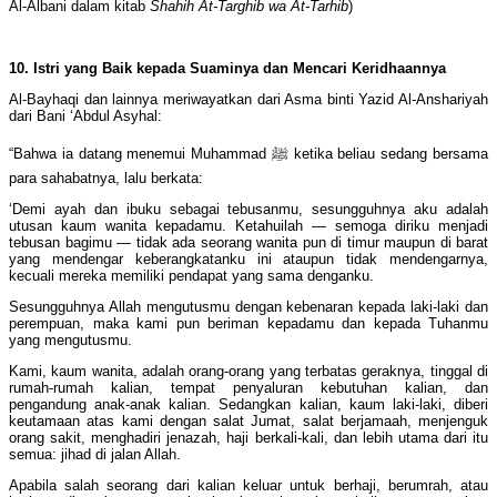
Al-Albani dalam kitab
Shahih At-Targhib wa At-Tarhib
)
10. Istri yang Baik kepada Suaminya dan Mencari Keridhaannya
Al-Bayhaqi dan lainnya meriwayatkan dari Asma binti Yazid Al-Anshariyah
dari Bani ‘Abdul Asyhal:
“Bahwa ia datang menemui Muhammad ﷺ ketika beliau sedang bersama
para sahabatnya, lalu berkata:
‘Demi ayah dan ibuku sebagai tebusanmu, sesungguhnya aku adalah
utusan kaum wanita kepadamu. Ketahuilah — semoga diriku menjadi
tebusan bagimu — tidak ada seorang wanita pun di timur maupun di barat
yang mendengar keberangkatanku ini ataupun tidak mendengarnya,
kecuali mereka memiliki pendapat yang sama denganku.
Sesungguhnya Allah mengutusmu dengan kebenaran kepada laki-laki dan
perempuan, maka kami pun beriman kepadamu dan kepada Tuhanmu
yang mengutusmu.
Kami, kaum wanita, adalah orang-orang yang terbatas geraknya, tinggal di
rumah-rumah kalian, tempat penyaluran kebutuhan kalian, dan
pengandung anak-anak kalian. Sedangkan kalian, kaum laki-laki, diberi
keutamaan atas kami dengan salat Jumat, salat berjamaah, menjenguk
orang sakit, menghadiri jenazah, haji berkali-kali, dan lebih utama dari itu
semua: jihad di jalan Allah.
Apabila salah seorang dari kalian keluar untuk berhaji, berumrah, atau