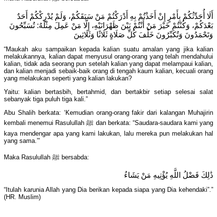
أَلَا أُحَدِّثُكُمْ بِأَمْرٍ إِنْ أَخَذْتُمْ بِهِ أَدْرَكْتُمْ مَنْ سَبَقَكُمْ، وَلَمْ يُدْرِكْكُمْ أَحَدٌ
بَعْدَكُمْ، وَكُنْتُمْ خَيْرَ مَنْ أَنْتُمْ بَيْنَ ظَهْرَانَيْهِ، إِلَّا مَنْ عَمِلَ مِثْلَهُ: تُسَبِّحُونَ
وَتَحْمَدُونَ وَتُكَبِّرُونَ خَلْفَ كُلِّ صَلَاةٍ ثَلَاثًا وَثَلَاثِينَ
“Maukah aku sampaikan kepada kalian suatu amalan yang jika kalian
melakukannya, kalian dapat menyusul orang-orang yang telah mendahului
kalian, tidak ada seorang pun setelah kalian yang dapat melampaui kalian,
dan kalian menjadi sebaik-baik orang di tengah kaum kalian, kecuali orang
yang melakukan seperti yang kalian lakukan?
Yaitu: kalian bertasbih, bertahmid, dan bertakbir setiap selesai salat
sebanyak tiga puluh tiga kali.”
Abu Shalih berkata: ‘Kemudian orang-orang fakir dari kalangan Muhajirin
kembali menemui Rasulullah ﷺ dan berkata: “Saudara-saudara kami yang
kaya mendengar apa yang kami lakukan, lalu mereka pun melakukan hal
yang sama.”’
Maka Rasulullah ﷺ bersabda:
ذَٰلِكَ فَضْلُ اللَّهِ يُؤْتِيهِ مَنْ يَشَاءُ
“Itulah karunia Allah yang Dia berikan kepada siapa yang Dia kehendaki”.”
(HR. Muslim)