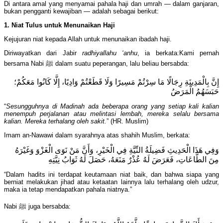
Di antara amal yang menyamai pahala haji dan umrah — dalam ganjaran,
bukan pengganti kewajiban — adalah sebagai berikut:
1.
N
iat Tulus untuk Menunaikan Haji
Kejujuran niat kepada Allah untuk menunaikan ibadah haji.
Diriwayatkan dari Jabir
radhiyallahu ‘anhu
, ia berkata:Kami pernah
bersama Nabi ﷺ dalam suatu peperangan, lalu beliau bersabda:
إِنَّ بِالْمَدِينَةِ رِجَالًا مَا سِرْتُمْ مَسِيرًا وَلَا قَطَعْتُمْ وَادِيًا، إِلَّا كَانُوا مَعَكُمْ؛
حَبَسَهُمُ الْمَرَضُ
“
Sesungguhnya di Madinah ada beberapa orang yang setiap kali kalian
menempuh perjalanan atau melintasi lembah, mereka selalu bersama
kalian. Mereka terhalang oleh sakit.
” (HR. Muslim)
Imam an-Nawawi dalam syarahnya atas shahih Muslim, berkata:
وَفِي هَذَا الْحَدِيثِ فَضِيلَةُ النِّيَّةِ فِي الْخَيْرِ، وَأَنَّ مَنْ نَوَى الْغَزْوَ وَغَيْرَهُ
مِنَ الطَّاعَاتِ، فَعَرَضَ لَهُ عُذْرٌ مَنَعَهُ، حَصَلَ لَهُ ثَوَابُ نِيَّتِهِ
“Dalam hadits ini terdapat keutamaan niat baik, dan bahwa siapa yang
berniat melakukan jihad atau ketaatan lainnya lalu terhalang oleh udzur,
maka ia tetap mendapatkan pahala niatnya.”
Nabi ﷺ juga bersabda: