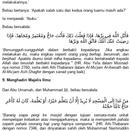
melakukannya.’
Beliau bertanya: ‘Apakah salah satu dari kedua orang tuamu masih ada?’
Ia menjawab: ‘Ibuku.’
Beliau bersabda:
فَأَبْلِ اللَّهَ فِي بِرِّهَا، فَإِذَا فَعَلْتَ ذَلِكَ فَأَنْتَ حَاجٌّ وَمُعْتَمِرٌ وَمُجَاهِدٌ، فَإِذَا
رَضِيَتْ عَنْكَ أُمُّكَ فَاتَّقِ اللَّهَ وَبَرَّهَا
‘
Bersungguh-sungguhlah dalam berbakti kepadanya. Jika engkau
melakukan itu, maka engkau seperti orang yang berhaji, berumrah, dan
berjihad. Apabila ibumu telah ridha kepadamu, maka bertakwalah kepada
Allah dan teruslah berbakti kepadanya.’
” (HR. Abu Ya'la dalam
Musnad
-
nya nomor 2760, serta oleh Ath-Thabarani dalam
Al-Mu‘jam Al-Awsath
dan
Al-Mu‘jam Ash-Shaghir
dengan sanad yang baik)
9. Menghadiri Majelis Ilmu
Dari Abu Umamah, dari Muhammad ﷺ, beliau bersabda:
مَنْ غَدَا إِلَى الْمَسْجِدِ لَا يُرِيدُ إِلَّا أَنْ يَتَعَلَّمَ خَيْرًا، أَوْ يُعَلِّمَهُ، كَانَ لَهُ كَأَجْرِ
حَاجٍّ تَامًّا حَجَّتُهُ
“
Barang siapa pergi ke masjid dengan tujuan semata-mata untuk
mempelajari kebaikan atau mengajarkannya, maka ia memperoleh pahala
seperti pahala seorang haji yang hajinya sempurna.
” (HR. Ath-Thabarani
dengan nomor 7346, dan dinyatakan sahih oleh Muhammad Nashiruddin