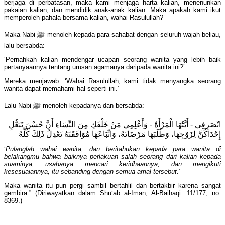
berjaga di perbatasan, maka kami menjaga harta kalian, menenunkan
pakaian kalian, dan mendidik anak-anak kalian. Maka apakah kami ikut
memperoleh pahala bersama kalian, wahai Rasulullah?’
Maka Nabi ﷺ menoleh kepada para sahabat dengan seluruh wajah beliau,
lalu bersabda:
‘Pernahkah kalian mendengar ucapan seorang wanita yang lebih baik
pertanyaannya tentang urusan agamanya daripada wanita ini?’
Mereka menjawab: ‘Wahai Rasulullah, kami tidak menyangka seorang
wanita dapat memahami hal seperti ini.’
Lalu Nabi ﷺ menoleh kepadanya dan bersabda:
انْصَرِفِي - أَيَّتُهَا الْمَرْأَةُ - وَأَعْلِمِي مَنْ خَلْفَكِ مِنَ النِّسَاءِ أَنَّ حُسْنَ تَبَعُّلِ
إِحْدَاكُنَّ لِزَوْجِهَا، وَطَلَبَهَا مَرْضَاتَهُ، وَاتِّبَاعَهَا مُوَافَقَتَهُ تَعْدِلُ ذَلِكَ كُلَّهُ
‘
Pulanglah wahai wanita, dan beritahukan kepada para wanita di
belakangmu bahwa baiknya perlakuan salah seorang dari kalian kepada
suaminya, usahanya mencari keridhaannya, dan mengikuti
kesesuaiannya, itu sebanding dengan semua amal tersebut.
’
Maka wanita itu pun pergi sambil bertahlil dan bertakbir karena sangat
gembira.” (Diriwayatkan dalam Shu‘ab al-Iman, Al-Baihaqi: 11/177, no.
8369.)