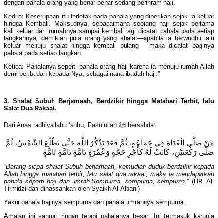
dengan pahala orang yang benar-benar sedang berihram haji.
Kedua: Keserupaan itu terletak pada pahala yang diberikan sejak ia keluar
hingga Kembali. Maksudnya, sebagaimana seorang haji sejak pertama
kali keluar dari rumahnya sampai kembali lagi dicatat pahala pada setiap
langkahnya, demikian pula orang yang shalat—apabila ia berwudhu lalu
keluar menuju shalat hingga kembali pulang— maka dicatat baginya
pahala pada setiap langkah.
Ketiga: Pahalanya seperti pahala orang haji karena ia menuju rumah Allah
demi beribadah kepada-Nya, sebagaimana ibadah haji.”
3. S
h
alat Subuh Berjamaah, Berdzikir hingga Matahari Terbit, lalu
Salat Dua Rakaat
.
Dari Anas radhiyallahu ‘anhu, Rasulullah ﷺ bersabda:
مَنْ صَلَّى الْغَدَاةَ فِي جَمَاعَةٍ، ثُمَّ قَعَدَ يَذْكُرُ اللَّهَ حَتَّى تَطْلُعَ الشَّمْسُ، ثُمَّ
صَلَّى رَكْعَتَيْنِ، كَانَتْ لَهُ كَأَجْرِ حَجَّةٍ وَعُمْرَةٍ تَامَّةٍ تَامَّةٍ تَامَّةٍ
“
Barang siapa s
h
alat Subuh berjamaah, kemudian duduk berdzikir kepada
Allah hingga matahari terbit, lalu salat dua rakaat, maka ia mendapatkan
pahala seperti haji dan umrah.
Sempurna, sempurna, sempurna.
” (HR. Al-
Tirmidzi dan dihassankan oleh Syaikh Al-Albani)
Yakni pahala hajinya sempurna dan pahala umrahnya sempurna.
Amalan ini sangat ringan tetapi pahalanya besar. Ini termasuk karunia