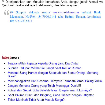
** Diterjemahkan dari Makalah berbahasa Arab, dengan judul: A’maal wa
Qurubaat Ta’dilu al-Hajja fi al-Tsawab, dari Islamway.net.
## Support dakwah media
www.voa-islam.com
melalui Bank
Muamalat, No.Rek: 34.7000.6141 a/n: Badrul Tamam, konfirmasi
(087781227881)
latest
news
Teguran Allah kepada kepada Orang yang Dia Cintai
Sunnah Terlupa: Melihat ke Langit Saat Keluar Rumah
Mencuci Uang Haram dengan Sedekah dan Bantu Orang. Memang
Bisa?
Membahagiakan Hati Sesama, Ternyata Termasuk Amal Paling Mulia
Jangan Mencela Orang yang Telah Meninggal Dunia!!!
Futsal dan Sepak Bola Setelah Isya’, Bagaimana Hukumnya?
Saat Pikiran Buntu dan Bingung, Coba ''Reset'' dengan Istighfar
Tidak Menikah Tidak Akan Masuk Surga?