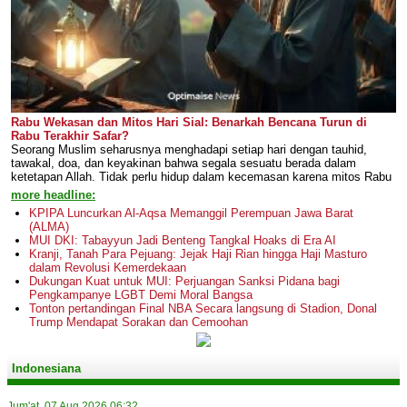
Rabu Wekasan dan Mitos Hari Sial: Benarkah Bencana Turun di
Rabu Terakhir Safar?
Seorang Muslim seharusnya menghadapi setiap hari dengan tauhid,
tawakal, doa, dan keyakinan bahwa segala sesuatu berada dalam
ketetapan Allah. Tidak perlu hidup dalam kecemasan karena mitos Rabu
more headline:
KPIPA Luncurkan Al-Aqsa Memanggil Perempuan Jawa Barat
(ALMA)
MUI DKI: Tabayyun Jadi Benteng Tangkal Hoaks di Era AI
Kranji, Tanah Para Pejuang: Jejak Haji Rian hingga Haji Masturo
dalam Revolusi Kemerdekaan
Dukungan Kuat untuk MUI: Perjuangan Sanksi Pidana bagi
Pengkampanye LGBT Demi Moral Bangsa
Tonton pertandingan Final NBA Secara langsung di Stadion, Donal
Trump Mendapat Sorakan dan Cemoohan
Indonesiana
Jum'at, 07 Aug 2026 06:32