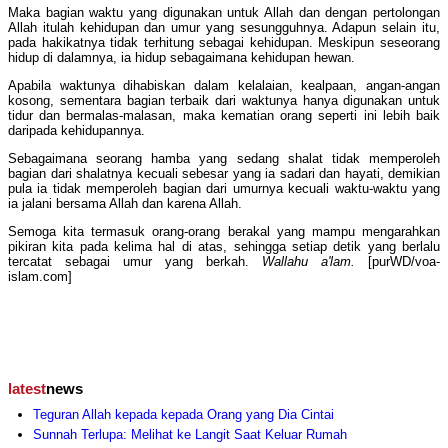
Maka bagian waktu yang digunakan untuk Allah dan dengan pertolongan
Allah itulah kehidupan dan umur yang sesungguhnya. Adapun selain itu,
pada hakikatnya tidak terhitung sebagai kehidupan. Meskipun seseorang
hidup di dalamnya, ia hidup sebagaimana kehidupan hewan.
Apabila waktunya dihabiskan dalam kelalaian, kealpaan, angan-angan
kosong, sementara bagian terbaik dari waktunya hanya digunakan untuk
tidur dan bermalas-malasan, maka kematian orang seperti ini lebih baik
daripada kehidupannya.
Sebagaimana seorang hamba yang sedang shalat tidak memperoleh
bagian dari shalatnya kecuali sebesar yang ia sadari dan hayati, demikian
pula ia tidak memperoleh bagian dari umurnya kecuali waktu-waktu yang
ia jalani bersama Allah dan karena Allah.
Semoga kita termasuk orang-orang berakal yang mampu mengarahkan
pikiran kita pada kelima hal di atas, sehingga setiap detik yang berlalu
tercatat sebagai umur yang berkah.
Wallahu a'lam.
[purWD/voa-
islam.com]
latest
news
Teguran Allah kepada kepada Orang yang Dia Cintai
Sunnah Terlupa: Melihat ke Langit Saat Keluar Rumah