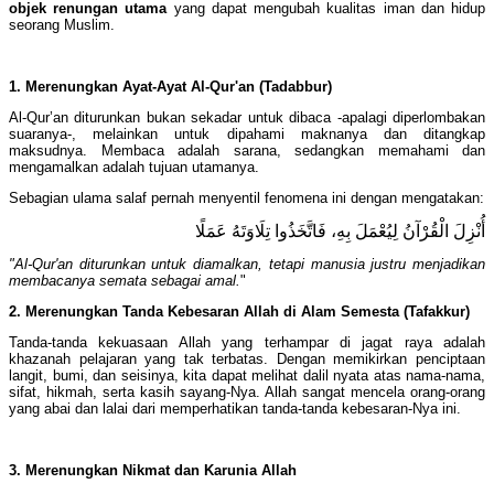
objek renungan utama
yang dapat mengubah kualitas iman dan hidup
seorang Muslim.
1. Merenungkan Ayat-Ayat Al-Qur'an (Tadabbur)
Al-Qur’an diturunkan bukan sekadar untuk dibaca -apalagi diperlombakan
suaranya-, melainkan untuk dipahami maknanya dan ditangkap
maksudnya. Membaca adalah sarana, sedangkan memahami dan
mengamalkan adalah tujuan utamanya.
Sebagian ulama salaf pernah menyentil fenomena ini dengan mengatakan:
أُنْزِلَ الْقُرْآنُ لِيُعْمَلَ بِهِ، فَاتَّخَذُوا تِلَاوَتَهُ عَمَلًا
"Al-Qur'an diturunkan untuk diamalkan, tetapi manusia justru menjadikan
membacanya semata sebagai amal.
"
2. Merenungkan Tanda Kebesaran Allah di Alam Semesta (Tafakkur)
Tanda-tanda kekuasaan Allah yang terhampar di jagat raya adalah
khazanah pelajaran yang tak terbatas. Dengan memikirkan penciptaan
langit, bumi, dan seisinya, kita dapat melihat dalil nyata atas nama-nama,
sifat, hikmah, serta kasih sayang-Nya. Allah sangat mencela orang-orang
yang abai dan lalai dari memperhatikan tanda-tanda kebesaran-Nya ini.
3. Merenungkan Nikmat dan Karunia Allah