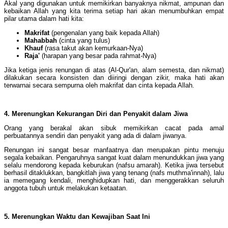
Akal yang digunakan untuk memikirkan banyaknya nikmat, ampunan dan
kebaikan Allah yang kita terima setiap hari akan menumbuhkan empat
pilar utama dalam hati kita:
Makrifat
(pengenalan yang baik kepada Allah)
Mahabbah
(cinta yang tulus)
Khauf
(rasa takut akan kemurkaan-Nya)
Raja'
(harapan yang besar pada rahmat-Nya)
Jika ketiga jenis renungan di atas (Al-Qur'an, alam semesta, dan nikmat)
dilakukan secara konsisten dan diiringi dengan zikir, maka hati akan
terwarnai secara sempurna oleh makrifat dan cinta kepada Allah.
4. Merenungkan Kekurangan Diri dan Penyakit dalam Jiwa
Orang yang berakal akan sibuk memikirkan cacat pada amal
perbuatannya sendiri dan penyakit yang ada di dalam jiwanya.
Renungan ini sangat besar manfaatnya dan merupakan pintu menuju
segala kebaikan. Pengaruhnya sangat kuat dalam menundukkan jiwa yang
selalu mendorong kepada keburukan (nafsu amarah). Ketika jiwa tersebut
berhasil ditaklukkan, bangkitlah jiwa yang tenang (nafs muthma'innah), lalu
ia memegang kendali, menghidupkan hati, dan menggerakkan seluruh
anggota tubuh untuk melakukan ketaatan.
5. Merenungkan Waktu dan Kewajiban Saat Ini