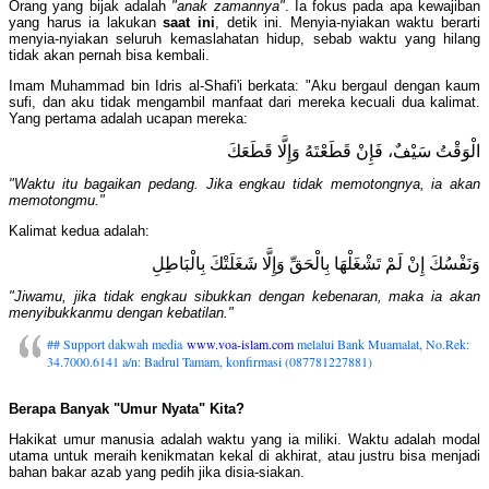
Orang yang bijak adalah
"anak zamannya"
. Ia fokus pada apa kewajiban
yang harus ia lakukan
saat ini
, detik ini. Menyia-nyiakan waktu berarti
menyia-nyiakan seluruh kemaslahatan hidup, sebab waktu yang hilang
tidak akan pernah bisa kembali.
Imam Muhammad bin Idris al-Shafi'i berkata: "Aku bergaul dengan kaum
sufi, dan aku tidak mengambil manfaat dari mereka kecuali dua kalimat.
Yang pertama adalah ucapan mereka:
الْوَقْتُ سَيْفٌ، فَإِنْ قَطَعْتَهُ وَإِلَّا قَطَعَكَ
"Waktu itu bagaikan pedang. Jika engkau tidak memotongnya, ia akan
memotongmu."
Kalimat kedua adalah:
وَنَفْسُكَ إِنْ لَمْ تَشْغَلْهَا بِالْحَقِّ وَإِلَّا شَغَلَتْكَ بِالْبَاطِلِ
"Jiwamu, jika tidak engkau sibukkan dengan kebenaran, maka ia akan
menyibukkanmu dengan kebatilan."
## Support dakwah media
www.voa-islam.com
melalui Bank Muamalat, No.Rek:
34.7000.6141 a/n: Badrul Tamam, konfirmasi (087781227881)
Berapa Banyak "Umur Nyata" Kita?
Hakikat umur manusia adalah waktu yang ia miliki. Waktu adalah modal
utama untuk meraih kenikmatan kekal di akhirat, atau justru bisa menjadi
bahan bakar azab yang pedih jika disia-siakan.