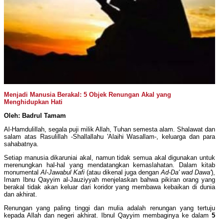
Menjadi Manusia Berakal: 5 Objek Renungan Akal yang
Menghidupkan Hati
Oleh: Badrul Tamam
Al-Hamdulillah, segala puji milik Allah, Tuhan semesta alam. Shalawat dan
salam atas Rasulillah -Shallallahu 'Alaihi Wasallam-, keluarga dan para
sahabatnya.
Setiap manusia dikaruniai akal, namun tidak semua akal digunakan untuk
merenungkan hal-hal yang mendatangkan kemaslahatan. Dalam kitab
monumental
Al-Jawabul Kafi
(atau dikenal juga dengan
Ad-Da' wad Dawa'
),
Imam Ibnu Qayyim al-Jauziyyah menjelaskan bahwa pikiran orang yang
berakal tidak akan keluar dari koridor yang membawa kebaikan di dunia
dan akhirat.
Renungan yang paling tinggi dan mulia adalah renungan yang tertuju
kepada Allah dan negeri akhirat. Ibnul Qayyim membaginya ke dalam
5