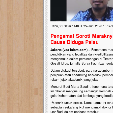
Lima Tahun Mangkra
Pelosok ini Mengen
Nasib masjid di Kampun
mengenaskan. Lima tahu
Rabu, 21 Safar 1448 H / 24 Juni 2026 15:14 
tak berbentuk masjid, di
berlumut, dan menghita
Pengamat Soroti Maraknya
hujan....
Causa Diduga Palsu
Jakarta
(voa-islam.com) –
Fenomena marak
pendidikan yang legalitas dan kredibilitas
mengemuka dalam perbincangan di Timten
Gozali Idrus, jurnalis Surya Fachrizal, ser
Dalam diskusi tersebut, para narasumber
penipuan atau
scamming
berkedok pemberia
rekam jejak akademik yang jelas.
Menurut Budi Marta Saudin, fenomena ters
ini dikenal mengusung semangat kembali ke
gelar kehormatan dari lembaga yang kredib
"Menarik untuk diteliti. Ustaz-ustaz ini te
sebagian sekarang ikut mengambil doktor 
ujar Budi dalam podcast tersebut.