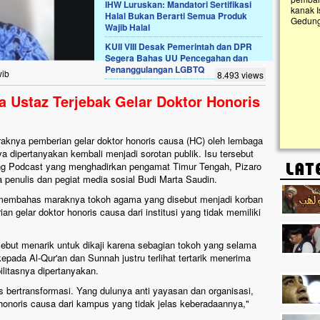
IHW Luruskan: Mandatori Sertifikasi
kanak I
Halal Bukan Berarti Semua Produk
Gedung 
Wajib Halal
k, Masjid di
askan. Ayo Bantu.!!
KUII VIII Desak Pemerintah dan DPR
Segera Bahas UU Pencegahan dan
g Cilumbu ini sungguh
Penanggulangan LGBTQ
n mangkrak, kini nyaris
wib
8.493 views
penuhi rumput liar,
m terpapar panas dan
 Ustaz Terjebak Gelar Doktor Honoris
nya pemberian gelar doktor honoris causa (HC) oleh lembaga
nya dipertanyakan kembali menjadi sorotan publik. Isu tersebut
g Podcast yang menghadirkan pengamat Timur Tengah, Pizaro
ta penulis dan pegiat media sosial Budi Marta Saudin.
 membahas maraknya tokoh agama yang disebut menjadi korban
n gelar doktor honoris causa dari institusi yang tidak memiliki
ebut menarik untuk dikaji karena sebagian tokoh yang selama
pada Al-Qur'an dan Sunnah justru terlihat tertarik menerima
ilitasnya dipertanyakan.
rus bertransformasi. Yang dulunya anti yayasan dan organisasi,
honoris causa dari kampus yang tidak jelas keberadaannya,"