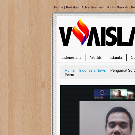
|
|
|
|
Home
Redaksi
Advertisement
Kirim Naskah
Pe
Indonesiana
Worlds
Islamia
Co
Home
|
Indonesia News
| Pengamat Sorot
Palsu
Bantu Naura, Balita Hebat Sembuh Dari
Tumor Pembuluh Darah
Hidup Naura Salsabila dipenuhi dengan
rintangan yang sangat berat. Meskipun baru
berusia sepuluh bulan, bayi yang imut ini harus
menghadapi penyakit yang dahsyat, yaitu tumor
pembuluh darah berukuran...