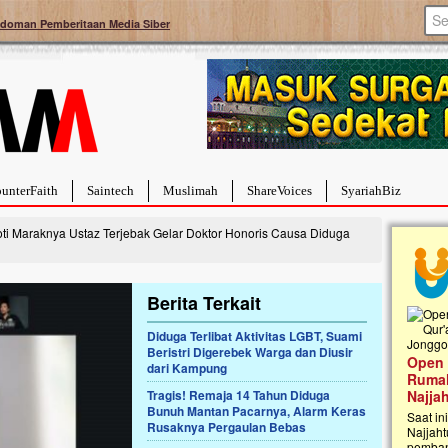
doman Pemberitaan Media Siber
unterFaith
Saintech
Muslimah
ShareVoices
SyariahBiz
i Maraknya Ustaz Terjebak Gelar Doktor Honoris Causa Diduga
Berita Terkait
Diduga Terlibat Aktivitas LGBT, Suami
Palestina Masih Berduka, Ayo Ulurkan
Beristri Digerebek Warga dan Diusir
Open
Tangan Bantu Mereka
dari Kampung
Rumah
Sahabat, Ulurtangan mari kirimkan dukungan
Tragis! Remaja 14 Tahun Diduga
Najja
terbaikmu untuk warga Palestina di Gaza demi
Bunuh Mantan Pacarnya, Alarm Keras
menguatkan mereka menghadapi situasi
Saat in
Rusaknya Pergaulan Bebas
mencekam ini. Mari dukung mereka dengan
Najjaht
berdonasi dengan cara:...
pemban