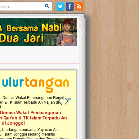
Previous slide
Next slide
 Donasi Wakaf Pembangunan
Ulurtangan Bersama PDUI Kota 
 Qur'an & TK Islam Terpadu An
Safari Wakaf Qur'an dan Tebar
h di Jonggol
Sembako ke Pelosok Negeri
i, Ulurtangan bersama Yayasan An
Mari bergabung dalam memperkuat jari
ul Islam Jonggol sedang merintis
kebaikan di pelosok negeri dengan Waka
gunan Rumah Qur’an dan Taman Kanak-
Qur'an. Jangan ragu untuk menjadi bagi