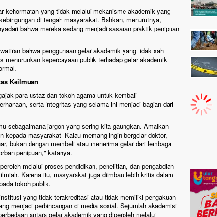
lar kehormatan yang tidak melalui mekanisme akademik yang
n kebingungan di tengah masyarakat. Bahkan, menurutnya,
yadari bahwa mereka sedang menjadi sasaran praktik penipuan
awatiran bahwa penggunaan gelar akademik yang tidak sah
us menurunkan kepercayaan publik terhadap gelar akademik
ormal.
tas Keilmuan
ajak para ustaz dan tokoh agama untuk kembali
rhanaan, serta integritas yang selama ini menjadi bagian dari
ilmu sebagaimana jargon yang sering kita gaungkan. Amalkan
kan kepada masyarakat. Kalau memang ingin bergelar doktor,
nar, bukan dengan membeli atau menerima gelar dari lembaga
korban penipuan," katanya.
eroleh melalui proses pendidikan, penelitian, dan pengabdian
lmiah. Karena itu, masyarakat juga diimbau lebih kritis dalam
pada tokoh publik.
nstitusi yang tidak terakreditasi atau tidak memiliki pengakuan
ng menjadi perbincangan di media sosial. Sejumlah akademisi
perbedaan antara gelar akademik yang diperoleh melalui