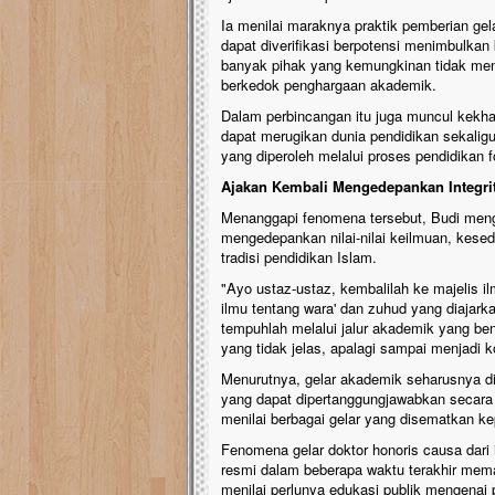
Ia menilai maraknya praktik pemberian ge
dapat diverifikasi berpotensi menimbulka
banyak pihak yang kemungkinan tidak men
berkedok penghargaan akademik.
Dalam perbincangan itu juga muncul kekh
dapat merugikan dunia pendidikan sekalig
yang diperoleh melalui proses pendidikan f
Ajakan Kembali Mengedepankan Integri
Menanggapi fenomena tersebut, Budi meng
mengedepankan nilai-nilai keilmuan, kesede
tradisi pendidikan Islam.
"Ayo ustaz-ustaz, kembalilah ke majelis 
ilmu tentang wara' dan zuhud yang diajar
tempuhlah melalui jalur akademik yang be
yang tidak jelas, apalagi sampai menjadi 
Menurutnya, gelar akademik seharusnya dip
yang dapat dipertanggungjawabkan secara i
menilai berbagai gelar yang disematkan ke
Fenomena gelar doktor honoris causa dari i
resmi dalam beberapa waktu terakhir mema
menilai perlunya edukasi publik mengenai 