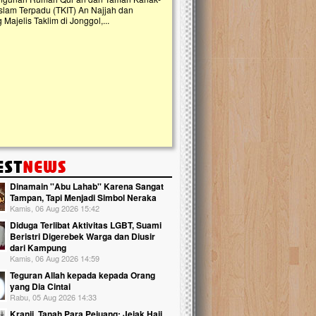
slam Terpadu (TKIT) An Najjah dan
kebaikan ini. Abadikan harta dengan wa
Majelis Taklim di Jonggol,...
Qur'an dan saksikan...
Dinamain ''Abu Lahab'' Karena Sangat
Tampan, Tapi Menjadi Simbol Neraka
Kamis, 06 Aug 2026 15:42
Diduga Terlibat Aktivitas LGBT, Suami
Beristri Digerebek Warga dan Diusir
dari Kampung
Kamis, 06 Aug 2026 14:59
Teguran Allah kepada kepada Orang
yang Dia Cintai
Rabu, 05 Aug 2026 14:33
Kranji, Tanah Para Pejuang: Jejak Haji