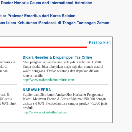
Doctor Honoris Causa dari International Astrolabe
lar Profesor Emeritus dari Korea Selatan
mas Islam Kebutuhan Mendesak di Tengah Tantangan Zaman
+Pasang iklan
Dicari, Reseller & Dropshipper Tas Online
erbaru via
Mau penghasilan tambahan? Yuk jadi reseller tas TBMR.
eluruh
Tanpa modal, bisa dikerjakan siapa saja dari rumah atau di
em dan
waktu senggang. Daftar sekarang dan dapatkan diskon
khusus reseller
http://www.tasbrandedmurahriri.com
NABAWI HERBA
rosir &
Suplier dan Distributor Aneka Obat Herbal & Pengobatan
500 jenis
Islami. Melayani Eceran & Grosir Minimal 350,000 dengan
sd 60% Hub:
diskon s.d 60%. Pembelian bisa campur produk >1.300 jenis
produk.
http://www.anekaobatherbal.com