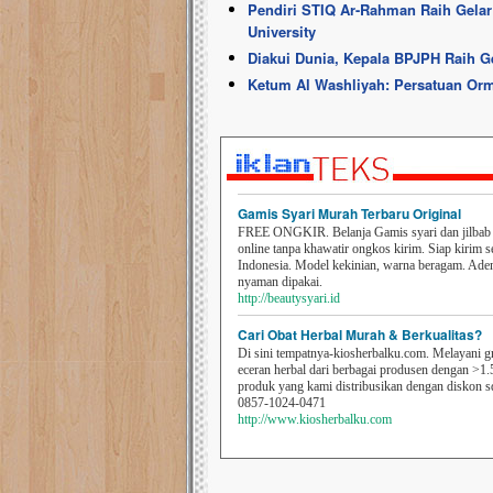
Pendiri STIQ Ar-Rahman Raih Gelar 
University
Diakui Dunia, Kepala BPJPH Raih Ge
Ketum Al Washliyah: Persatuan Or
Gamis Syari Murah Terbaru Original
FREE ONGKIR. Belanja Gamis syari dan jilbab t
online tanpa khawatir ongkos kirim. Siap kirim s
Indonesia. Model kekinian, warna beragam. Ad
nyaman dipakai.
http://beautysyari.id
Cari Obat Herbal Murah & Berkualitas?
Di sini tempatnya-kiosherbalku.com. Melayani g
eceran herbal dari berbagai produsen dengan >1.
produk yang kami distribusikan dengan diskon 
0857-1024-0471
http://www.kiosherbalku.com