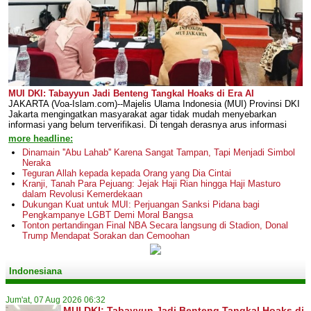
MUI DKI: Tabayyun Jadi Benteng Tangkal Hoaks di Era AI
JAKARTA (Voa-Islam.com)--Majelis Ulama Indonesia (MUI) Provinsi DKI
Jakarta mengingatkan masyarakat agar tidak mudah menyebarkan
informasi yang belum terverifikasi. Di tengah derasnya arus informasi
more headline:
Dinamain ''Abu Lahab'' Karena Sangat Tampan, Tapi Menjadi Simbol
Neraka
Teguran Allah kepada kepada Orang yang Dia Cintai
Kranji, Tanah Para Pejuang: Jejak Haji Rian hingga Haji Masturo
dalam Revolusi Kemerdekaan
Dukungan Kuat untuk MUI: Perjuangan Sanksi Pidana bagi
Pengkampanye LGBT Demi Moral Bangsa
Tonton pertandingan Final NBA Secara langsung di Stadion, Donal
Trump Mendapat Sorakan dan Cemoohan
Indonesiana
Jum'at, 07 Aug 2026 06:32
MUI DKI: Tabayyun Jadi Benteng Tangkal Hoaks di