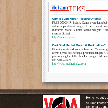
Gamis Syari Murah Terbaru Original
FREE ONGKIR. Belanja Gamis syari dan jilbab t
online tanpa khawatir ongkos kirim. Siap kirim s
Indonesia. Model kekinian, warna beragam. Ad
nyaman dipakai.
http://beautysyari.id
Cari Obat Herbal Murah & Berkualitas?
Di sini tempatnya-kiosherbalku.com. Melayani g
eceran herbal dari berbagai produsen dengan >1.
produk yang kami distribusikan dengan diskon 
0857-1024-0471
http://www.kiosherbalku.com
Home
|
About Us
Seluruh konten 
izin tertulis den