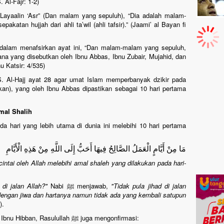
. Al-Fajr: 1-2)
Layaalin ‘Asr” (Dan malam yang sepuluh), “Dia adalah malam-
katan hujjah dari ahli ta’wil (ahli tafsir).” (Jaami’ al Bayan fi
r dalam menafsirkan ayat ini, “Dan malam-malam yang sepuluh,
a yang disebutkan oleh Ibnu Abbas, Ibnu Zubair, Mujahid, dan
nu Katsir: 4/535)
QS. Al-Hajj ayat 28 agar umat Islam memperbanyak dzikir pada
ukan), yang oleh Ibnu Abbas dipastikan sebagai 10 hari pertama
amal Shalih
مَا مِنْ أَيَّامٍ الْعَمَلُ الصَّالِحُ فِيهَا أَحَبُّ إِلَى اللَّهِ مِنْ هَذِهِ الْأَيَّامِ
intai oleh Allah melebihi amal shaleh yang dilakukan pada hari-
 di jalan Allah?"
Nabi ﷺ menjawab,
"Tidak pula jihad di jalan
 dengan jiwa dan hartanya namun tidak ada yang kembali satupun
).
Dalam riwayat lain oleh HR. Al-Bazzar dan Ibnu Hibban, Rasulullah ﷺ juga mengonfirmasi: