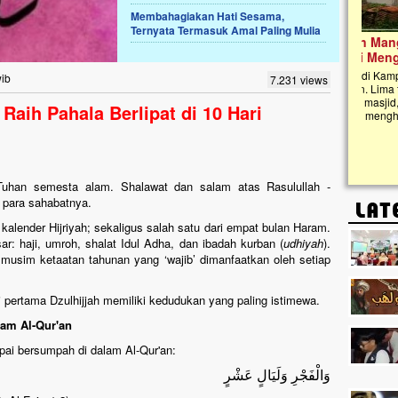
Membahagiakan Hati Sesama,
Ternyata Termasuk Amal Paling Mulia
Lima Tahun Mangkrak, Masjid di
Pelosok ini Mengenaskan. Ayo Bantu.!!
Nasib masjid di Kampung Cilumbu ini sungguh
wib
7.231 views
mengenaskan. Lima tahun mangkrak, kini nyaris
tak berbentuk masjid, dipenuhi rumput liar,
Raih Pahala Berlipat di 10 Hari
berlumut, dan menghitam terpapar panas dan
hujan....
h, Tuhan semesta alam. Shalawat dan salam atas Rasulullah -
an para sahabatnya.
kalender Hijriyah; sekaligus salah satu dari empat bulan Haram.
r: haji, umroh, shalat Idul Adha, dan ibadah kurban (
udhiyah
).
i musim ketaatan tahunan yang ‘wajib’ dimanfaatkan oleh setiap
ari pertama Dzulhijjah memiliki kedudukan yang paling istimewa.
lam Al-Qur'an
pai bersumpah di dalam Al-Qur'an:
وَالْفَجْرِ وَلَيَالٍ عَشْرٍ