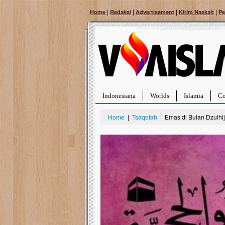
|
|
|
|
Home
Redaksi
Advertisement
Kirim Naskah
Pe
Indonesiana
Worlds
Islamia
Co
Home
|
Tsaqofah
| Emas di Bulan Dzulhijj
Bantu Naura, Balit
Tumor Pembuluh D
Hidup Naura Salsabila 
rintangan yang sangat b
berusia sepuluh bulan, b
menghadapi penyakit yan
pembuluh darah berukur