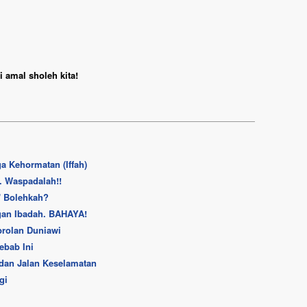
 amal sholeh kita!
 Kehormatan (Iffah)
. Waspadalah!!
' Bolehkah?
gan Ibadah. BAHAYA!
brolan Duniawi
ebab Ini
 dan Jalan Keselamatan
gi