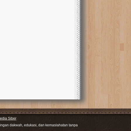
dia Siber
ntingan dakwah, edukasi, dan kemaslahatan tanpa