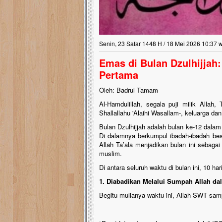
Senin, 23 Safar 1448 H / 18 Mei 2026 10:37 
Emas di Bulan Dzulhijjah: 
Pertama
Oleh: Badrul Tamam
Al-Hamdulillah, segala puji milik Alla
Shallallahu 'Alaihi Wasallam-, keluarga d
Bulan Dzulhijjah adalah bulan ke-12 dalam 
Di dalamnya berkumpul ibadah-ibadah besa
Allah Ta’ala menjadikan bulan ini sebaga
muslim.
Di antara seluruh waktu di bulan ini, 10 h
1. Diabadikan Melalui Sumpah Allah da
Begitu mulianya waktu ini, Allah SWT sam