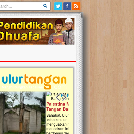
Previous slide
Next slide
tina Masih Berduka, Ayo Ulurkan
Open Donasi Wakaf Pembangu
n Bantu Mereka
Rumah Qur'an & TK Islam Terp
t, Ulurtangan mari kirimkan dukungan
Najjah di Jonggol
mu untuk warga Palestina di Gaza demi
tkan mereka menghadapi situasi
Saat ini, Ulurtangan bersama Yayasan 
am ini. Mari dukung mereka dengan
Najjahtul Islam Jonggol sedang merintis
si dengan cara:...
pembangunan Rumah Qur’an dan Tama