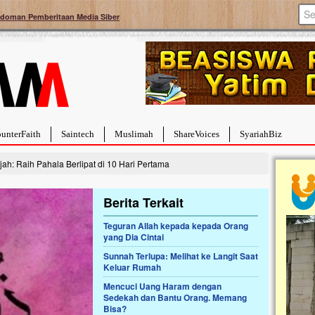
doman Pemberitaan Media Siber
unterFaith
Saintech
Muslimah
ShareVoices
SyariahBiz
ah: Raih Pahala Berlipat di 10 Hari Pertama
Berita Terkait
Teguran Allah kepada kepada Orang
yang Dia Cintai
a Hebat Sembuh Dari
Pales
arah
Tanga
Sunnah Terlupa: Melihat ke Langit Saat
Keluar Rumah
dipenuhi dengan
Sahaba
erat. Meskipun baru
terbaik
Mencuci Uang Haram dengan
ayi yang imut ini harus
mengua
Sedekah dan Bantu Orang. Memang
g dahsyat, yaitu tumor
mencek
Bisa?
an...
berdona