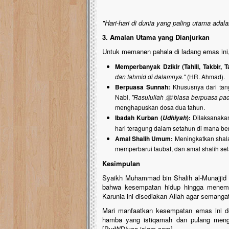
"Hari-hari di dunia yang paling utama adalah
3. Amalan Utama yang Dianjurkan
Untuk memanen pahala di ladang emas in
Memperbanyak Dzikir (Tahlil, Takbir, T
dan tahmid di dalamnya."
(HR. Ahmad).
Berpuasa Sunnah:
Khususnya dari tangg
Nabi,
"Rasulullah
ﷺ
biasa berpuasa pada
menghapuskan dosa dua tahun.
Ibadah Kurban (
):
Dilaksanaka
Udhiyah
hari teragung dalam setahun di mana be
Amal Shalih Umum:
Meningkatkan shala
memperbarui taubat, dan amal shalih sel
Kesimpulan
Syaikh Muhammad bin Shalih al-Munajjid 
bahwa kesempatan hidup hingga menemui 
Karunia ini disediakan Allah agar semangat 
Mari manfaatkan kesempatan emas ini d
hamba yang istiqamah dan pulang meng
[PurWD/voa-islam.com]