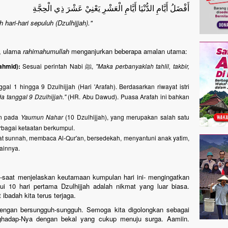
أَفْضَلُ أَيَّامِ الدُّنْيَا أَيَّامِ الْعَشْرِ يَعْنِيْ عَشْرَ ذِي الْحِجَّةِ
 hari-hari sepuluh (Dzulhijjah)."
i, ulama
rahimahumullah
menganjurkan beberapa amalan utama:
ahmid):
Sesuai perintah Nabi ﷺ,
"Maka perbanyaklah tahlil, takbir,
al 1 hingga 9 Dzulhijjah (Hari 'Arafah). Berdasarkan riwayat istri
 tanggal 9 Dzulhijjah."
(HR. Abu Dawud). Puasa Arafah ini bahkan
n pada
Yaumun Nahar
(10 Dzulhijjah), yang merupakan salah satu
rbagai ketaatan berkumpul.
t sunnah, membaca Al-Qur'an, bersedekah, menyantuni anak yatim,
ainnya.
-saat menjelaskan keutamaan kumpulan hari ini- mengingatkan
10 hari pertama Dzulhijjah adalah nikmat yang luar biasa.
ibadah kita terus terjaga.
engan bersungguh-sungguh. Semoga kita digolongkan sebagai
hadap-Nya dengan bekal yang cukup menuju surga. Aamiin.