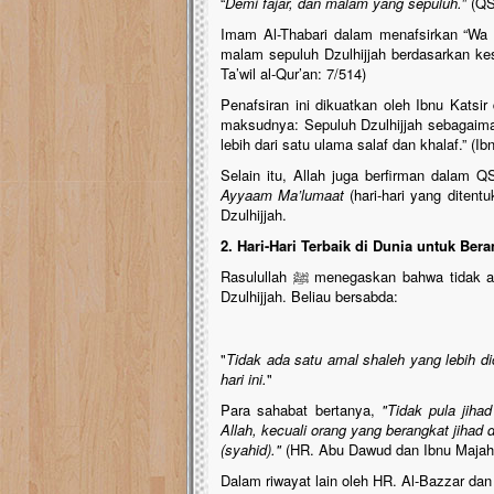
“
Demi fajar, dan malam yang sepuluh.
” (QS
Imam Al-Thabari dalam menafsirkan “Wa 
malam sepuluh Dzulhijjah berdasarkan kesepa
Ta’wil al-Qur’an: 7/514)
Penafsiran ini dikuatkan oleh Ibnu Katsi
maksudnya: Sepuluh Dzulhijjah sebagaiman
lebih dari satu ulama salaf dan khalaf.” (Ib
Selain itu, Allah juga berfirman dalam 
Ayyaam Ma’lumaat
(hari-hari yang ditent
Dzulhijjah.
2. Hari-Hari Terbaik di Dunia untuk Ber
Rasulullah ﷺ menegaskan bahwa tidak ada hari yang lebih utama di dunia ini melebihi 10 hari pertama
Dzulhijjah. Beliau bersabda:
"
Tidak ada satu amal shaleh yang lebih dic
hari ini.
"
Para sahabat bertanya,
"Tidak pula jihad
Allah, kecuali orang yang berangkat jihad
(syahid)."
(HR. Abu Dawud dan Ibnu Majah