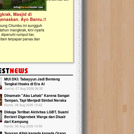
kanak Islam Terpadu (TKIT) An Najjah d
Gedung Majelis Taklim di Jonggol,...
MUI DKI: Tabayyun Jadi Benteng
Tangkal Hoaks di Era AI
Jum'at, 07 Aug 2026 06:32
Dinamain ''Abu Lahab'' Karena Sangat
Tampan, Tapi Menjadi Simbol Neraka
Kamis, 06 Aug 2026 15:42
Diduga Terlibat Aktivitas LGBT, Suami
Beristri Digerebek Warga dan Diusir
dari Kampung
Kamis, 06 Aug 2026 14:59
Teguran Allah kepada kepada Orang