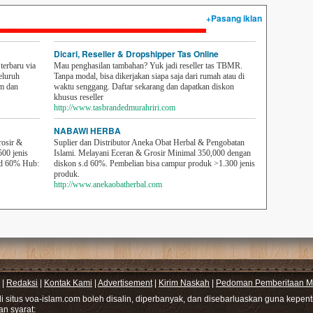
+Pasang iklan
Dicari, Reseller & Dropshipper Tas Online
erbaru via
Mau penghasilan tambahan? Yuk jadi reseller tas TBMR.
eluruh
Tanpa modal, bisa dikerjakan siapa saja dari rumah atau di
em dan
waktu senggang. Daftar sekarang dan dapatkan diskon
khusus reseller
http://www.tasbrandedmurahriri.com
NABAWI HERBA
rosir &
Suplier dan Distributor Aneka Obat Herbal & Pengobatan
500 jenis
Islami. Melayani Eceran & Grosir Minimal 350,000 dengan
sd 60% Hub:
diskon s.d 60%. Pembelian bisa campur produk >1.300 jenis
produk.
http://www.anekaobatherbal.com
|
Redaksi
|
Kontak Kami
|
Advertisement
|
Kirim Naskah
|
Pedoman Pemberitaan Me
di situs voa-islam.com boleh disalin, diperbanyak, dan disebarluaskan guna kepe
gan syarat: