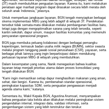
(3T) masih membutuhkan penguatan layanan. Karena itu, kami melakukan
penataan agar manfaat program dapat dirasakan secara lebih merata oleh
seluruh anak Indonesia,” jelasnya.
Untuk memperluas jangkauan layanan, BGN tengah menyiapkan berbagai
skema implementasi MBG yang lebih adaptif di wilayah 3T. Pendekatan
tersebut tidak semata-mata dilakukan melalui pembangunan fasilitas baru,
tetapi juga dengan mengoptimalkan sarana yang telah tersedia, seperti
kantin sekolah, dapur umum, maupun fasilitas komunitas yang memenuhi
persyaratan operasional program.
BGN juga membuka peluang kolaborasi dengan berbagai pemangku
kepentingan, termasuk badan usaha milik negara (BUMN), sektor swasta
melalui program tanggung jawab sosial perusahaan (CSR), yayasan, serta
berbagai pihak lainnya yang ingin berpartisipasi dalam mendukung
perluasan layanan MBG di wilayah yang membutuhkan.
Dalam kesempatan yang sama, Nanik menegaskan bahwa kualitas
layanan tetap menjadi prioritas utama dalam proses konsolidasi yang
tengah dilakukan BGN.
“Kami ingin memastikan setiap dapur menghasilkan makanan yang aman,
sehat, dan bergizi. Karena itu, pembenahan standar operasional,
peningkatan kapasitas SDM, serta penguatan pengawasan menjadi
agenda utama kami,” katanya.
Sementara itu, Wakil Kepala BGN, Agustina Arumsari, menyampaikan
bahwa penguatan tata kelola akan dilakukan melalui peningkatan sistem
pengendalian internal, integrasi data, validasi informasi, serta
pengembangan sistem yang lebih terstruktur dan terukur.