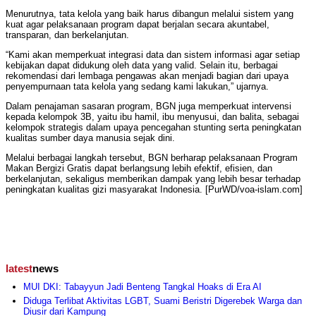
Menurutnya, tata kelola yang baik harus dibangun melalui sistem yang
kuat agar pelaksanaan program dapat berjalan secara akuntabel,
transparan, dan berkelanjutan.
“Kami akan memperkuat integrasi data dan sistem informasi agar setiap
kebijakan dapat didukung oleh data yang valid. Selain itu, berbagai
rekomendasi dari lembaga pengawas akan menjadi bagian dari upaya
penyempurnaan tata kelola yang sedang kami lakukan,” ujarnya.
Dalam penajaman sasaran program, BGN juga memperkuat intervensi
kepada kelompok 3B, yaitu ibu hamil, ibu menyusui, dan balita, sebagai
kelompok strategis dalam upaya pencegahan stunting serta peningkatan
kualitas sumber daya manusia sejak dini.
Melalui berbagai langkah tersebut, BGN berharap pelaksanaan Program
Makan Bergizi Gratis dapat berlangsung lebih efektif, efisien, dan
berkelanjutan, sekaligus memberikan dampak yang lebih besar terhadap
peningkatan kualitas gizi masyarakat Indonesia. [PurWD/voa-islam.com]
latest
news
MUI DKI: Tabayyun Jadi Benteng Tangkal Hoaks di Era AI
Diduga Terlibat Aktivitas LGBT, Suami Beristri Digerebek Warga dan
Diusir dari Kampung