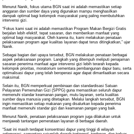
Menurut Nanik, fokus utama BGN saat ini adalah memastikan setiap
anggaran dan sumber daya yang digunakan mampu menghasilkan
dampak optimal bagi kelompok masyarakat yang paling membutuhkan
intervensi gizi.
“Fokus kami saat ini adalah memastikan Program Makan Bergizi Gratis
berjalan lebih efektif, tepat sasaran, dan memberikan manfaat yang
optimal bagi masyarakat. Oleh karena itu, kami melakukan penataan
pelaksanaan program agar kualitas layanan dapat terus ditingkatkan,” ujar
Nanik.
Sebagai bagian dari upaya tersebut, BGN melakukan penataan berbagai
aspek pelaksanaan program. Langkah yang ditempuh meliputi penajaman
sasaran penerima manfaat agar intervensi gizi lebih terarah kepada
kelompok prioritas, moratorium sementara pembangunan dapur baru, serta
optimalisasi dapur yang telah beroperasi agar dapat dimanfaatkan secara
maksimal.
Selain itu, BGN memperkuat pembinaan dan standardisasi Satuan
Pelayanan Pemenuhan Gizi (SPPG) guna memastikan seluruh dapur
memenuhi standar keamanan pangan, mutu layanan, serta kualitas
sumber daya manusia yang ditetapkan. Melalui langkah tersebut, BGN
ingin memastikan setiap makanan yang disalurkan kepada penerima
manfaat memenuhi standar gizi dan keamanan pangan yang baik.
Menurut Nanik, penataan pelaksanaan program juga dilakukan untuk
menjawab tantangan pemerataan layanan di berbagai daerah.
“Saat ini masih terdapat konsentrasi dapur yang tinggi di wilayah
aglomerasi, sementara sejumlah daerah tertinggal, terdepan, dan terluar