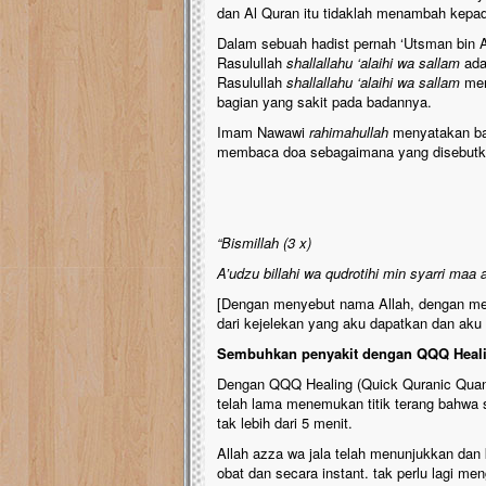
dan Al Quran itu tidaklah menambah kepada
Dalam sebuah hadist pernah ‘Utsman bin 
Rasulullah
shallallahu ‘alaihi wa sallam
ada
Rasulullah
shallallahu ‘alaihi wa sallam
men
bagian yang sakit pada badannya.
Imam Nawawi
rahimahullah
menyatakan bah
membaca doa sebagaimana yang disebutka
“Bismillah (3 x)
A’udzu billahi wa qudrotihi min syarri maa a
[Dengan menyebut nama Allah, dengan men
dari kejelekan yang aku dapatkan dan aku
Sembuhkan penyakit dengan QQQ Heali
Dengan QQQ Healing (Quick Quranic Quan
telah lama menemukan titik terang bahwa
tak lebih dari 5 menit.
Allah azza wa jala telah menunjukkan dan
obat dan secara instant. tak perlu lagi m