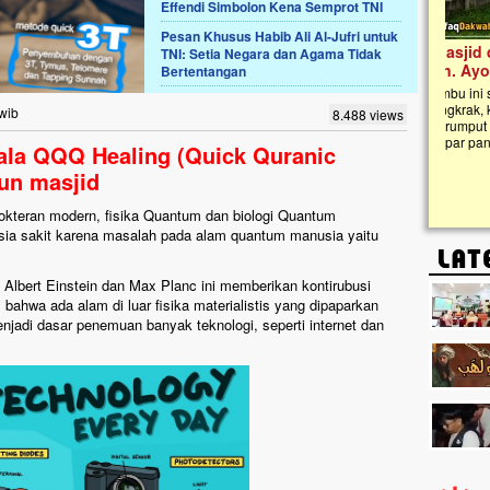
Effendi Simbolon Kena Semprot TNI
Pesan Khusus Habib Ali Al-Jufri untuk
Lima Tahun Mangkrak, Masjid di
TNI: Setia Negara dan Agama Tidak
Pelosok ini Mengenaskan. Ayo Bantu.!!
Bertentangan
Nasib masjid di Kampung Cilumbu ini sungguh
mengenaskan. Lima tahun mangkrak, kini nyaris
 wib
8.488 views
tak berbentuk masjid, dipenuhi rumput liar,
berlumut, dan menghitam terpapar panas dan
ala QQQ Healing (Quick Quranic
hujan....
un masjid
dokteran modern, fisika Quantum dan biologi Quantum
ia sakit karena masalah pada alam quantum manusia yaitu
 Albert Einstein dan Max Planc ini memberikan kontirubusi
ahwa ada alam di luar fisika materialistis yang dipaparkan
jadi dasar penemuan banyak teknologi, seperti internet dan