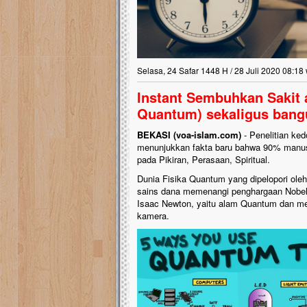
Selasa, 24 Safar 1448 H / 28 Juli 2020 08:18
Instant Sembuhkan Sakit 
Quantum) sekaligus bang
BEKASI (voa-islam.com)
- Penelitian ke
menunjukkan fakta baru bahwa 90% manus
pada Pikiran, Perasaan, Spiritual.
Dunia Fisika Quantum yang dipelopori oleh
sains dana memenangi penghargaan Nobel b
Isaac Newton, yaitu alam Quantum dan men
kamera.