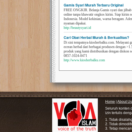
Gamis Syari Murah Terbaru Original
FREE ONGKIR. Belanja Gamis syari dan jilbab t
online tanpa khawatir ongkos kirim. Siap kirim s
Indonesia. Model kekinian, warna beragam. Ad
nyaman dipakai.
http://beautysyari.id
Cari Obat Herbal Murah & Berkualitas?
Di sini tempatnya-kiosherbalku.com. Melayani g
eceran herbal dari berbagai produsen dengan >1.
produk yang kami distribusikan dengan diskon 
0857-1024-0471
http://www.kiosherbalku.com
Home
|
About Us
Seluruh konten 
izin tertulis den
1. Tidak disala
2. Tidak dimodif
3. Tetap mencan