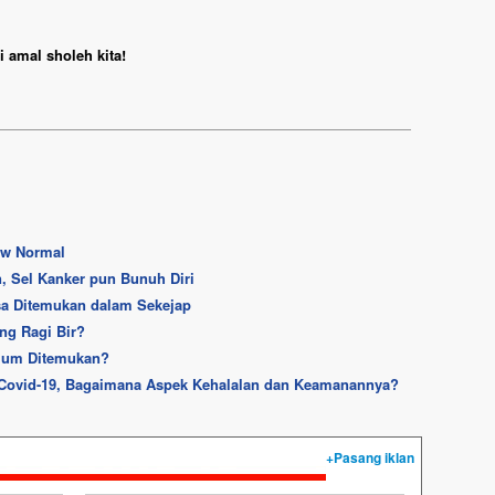
 amal sholeh kita!
ew Normal
, Sel Kanker pun Bunuh Diri
isa Ditemukan dalam Sekejap
ng Ragi Bir?
elum Ditemukan?
 Covid-19, Bagaimana Aspek Kehalalan dan Keamanannya?
+Pasang iklan