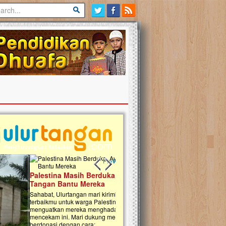
Previous slide
Next slide
tina Masih Berduka, Ayo Ulurkan
Open Donasi Wakaf Pembangu
n Bantu Mereka
Rumah Qur'an & TK Islam Terp
t, Ulurtangan mari kirimkan dukungan
Najjah di Jonggol
mu untuk warga Palestina di Gaza demi
tkan mereka menghadapi situasi
Saat ini, Ulurtangan bersama Yayasan 
am ini. Mari dukung mereka dengan
Najjahtul Islam Jonggol sedang merintis
si dengan cara:...
pembangunan Rumah Qur’an dan Tama