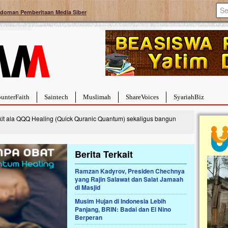
doman Pemberitaan Media Siber
unterFaith
Saintech
Muslimah
ShareVoices
SyariahBiz
it ala QQQ Healing (Quick Quranic Quantum) sekaligus bangun
Berita Terkait
Ramzan Kadyrov, Presiden Chechnya
a Hebat Sembuh Dari
Pales
yang Rajin Salawat dan Salat Jamaah
arah
Tanga
di Masjid
dipenuhi dengan
Sahaba
Musim Hujan di Indonesia Lebih
erat. Meskipun baru
terbaik
Panjang, BRIN: Badai dan El Nino
ayi yang imut ini harus
mengua
Berperan
g dahsyat, yaitu tumor
mencek
an...
berdona