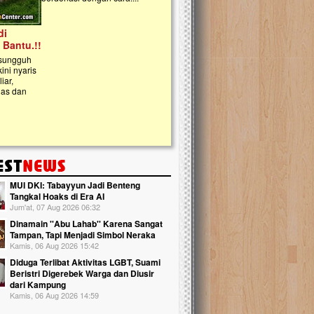
kanak Islam Terpadu (TKIT) An Najjah d
Gedung Majelis Taklim di Jonggol,...
MUI DKI: Tabayyun Jadi Benteng
Tangkal Hoaks di Era AI
Jum'at, 07 Aug 2026 06:32
Dinamain ''Abu Lahab'' Karena Sangat
Tampan, Tapi Menjadi Simbol Neraka
Kamis, 06 Aug 2026 15:42
Diduga Terlibat Aktivitas LGBT, Suami
Beristri Digerebek Warga dan Diusir
dari Kampung
Kamis, 06 Aug 2026 14:59