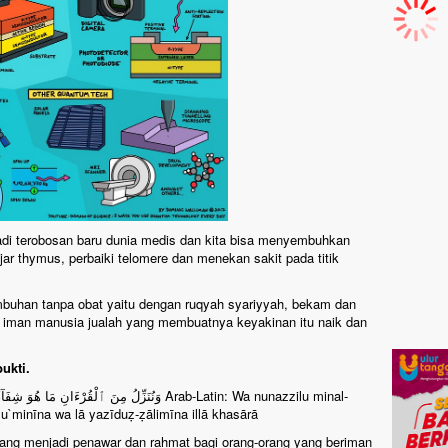
adi terobosan baru dunia medis dan kita bisa menyembuhkan
jar thymus, perbaiki telomere dan menekan sakit pada titik
mbuhan tanpa obat yaitu dengan ruqyah syariyyah, bekam dan
 iman manusia jualah yang membuatnya keyakinan itu naik dan
ukti.
وَنُنَزِّلُ مِنَ ٱلْقُرْءَانِ Arab-Latin: Wa nunazzilu minal-
u`minīna wa lā yazīduẓ-ẓālimīna illā khasārā
yang menjadi penawar dan rahmat bagi orang-orang yang beriman