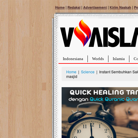
|
|
|
|
Home
Redaksi
Advertisement
Kirim Naskah
Pe
Indonesiana
Worlds
Islamia
Co
Home
|
Science
| Instant Sembuhkan Sak
masjid
Bantu Naura, Balit
Tumor Pembuluh D
Hidup Naura Salsabila 
rintangan yang sangat b
berusia sepuluh bulan, b
menghadapi penyakit yan
pembuluh darah berukur