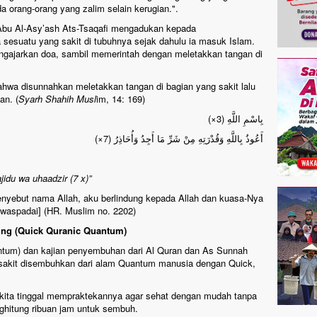
 orang-orang yang zalim selain kerugian.".
Abu Al-Asy’ash Ats-Tsaqafi mengadukan kepada
 sesuatu yang sakit di tubuhnya sejak dahulu ia masuk Islam.
gajarkan doa, sambil memerintah dengan meletakkan tangan di
wa disunnahkan meletakkan tangan di bagian yang sakit lalu
n. (
Syarh Shahih Musl
im, 14: 169)
بِاسْمِ اللَّهِ (3×)
أَعُوذُ بِاللَّهِ وَقُدْرَتِهِ مِنْ شَرِّ مَا أَجِدُ وَأُحَاذِرُ (7×)
jidu wa uhaadzir (7 x)”
yebut nama Allah, aku berlindung kepada Allah dan kuasa-Nya
 waspadai] (HR. Muslim no. 2202)
ng (Quick Quranic Quantum)
tum) dan kajian penyembuhan dari Al Quran dan As Sunnah
 sakit disembuhkan dari alam Quantum manusia dengan Quick,
 kita tinggal mempraktekannya agar sehat dengan mudah tanpa
enghitung ribuan jam untuk sembuh.