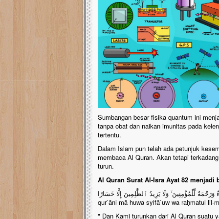
Sumbangan besar fisika quantum ini menj
tanpa obat dan naikan imunitas pada kelen
tertentu.
Dalam Islam pun telah ada petunjuk kese
membaca Al Quran. Akan tetapi terkadang
turun.
Al Quran Surat Al-Isra Ayat 82 menjadi b
 مَا هُوَ شِفَآءٌ وَرَحْمَةٌ لِّلْمُؤْمِنِينَ ۙ وَلَا يَزِيدُ ٱلظَّٰلِمِينَ إِلَّا خَسَارًا
qur`āni mā huwa syifā`uw wa raḥmatul lil-m
" Dan Kami turunkan dari Al Quran suatu 