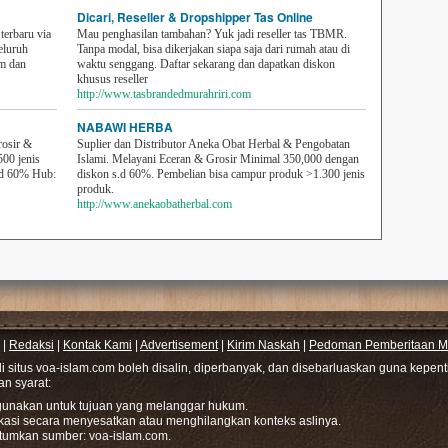
Dicari, Reseller & Dropshipper Tas Online
erbaru via
Mau penghasilan tambahan? Yuk jadi reseller tas TBMR.
eluruh
Tanpa modal, bisa dikerjakan siapa saja dari rumah atau di
em dan
waktu senggang. Daftar sekarang dan dapatkan diskon
khusus reseller
http://www.tasbrandedmurahriri.com
NABAWI HERBA
rosir &
Suplier dan Distributor Aneka Obat Herbal & Pengobatan
500 jenis
Islami. Melayani Eceran & Grosir Minimal 350,000 dengan
sd 60% Hub:
diskon s.d 60%. Pembelian bisa campur produk >1.300 jenis
produk.
http://www.anekaobatherbal.com
|
Redaksi
|
Kontak Kami
|
Advertisement
|
Kirim Naskah
|
Pedoman Pemberitaan Me
di situs voa-islam.com boleh disalin, diperbanyak, dan disebarluaskan guna kepe
gan syarat:
hgunakan untuk tujuan yang melanggar hukum.
ikasi secara menyesatkan atau menghilangkan konteks aslinya.
tumkan sumber: voa-islam.com.