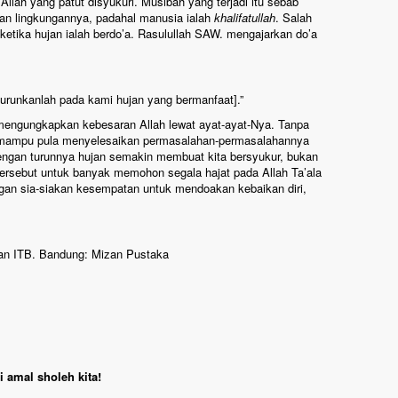
ah yang patut disyukuri. Musibah yang terjadi itu sebab
gan lingkungannya, padahal manusia ialah
khalifatullah
. Salah
 ketika hujan ialah berdo’a. Rasulullah SAW. mengajarkan do’a
turunkanlah pada kami hujan yang bermanfaat].”
 mengungkapkan kebesaran Allah lewat ayat-ayat-Nya. Tanpa
n mampu pula menyelesaikan permasalahan-permasalahannya
engan turunnya hujan semakin membuat kita bersyukur, bukan
rsebut untuk banyak memohon segala hajat pada Allah Ta’ala
gan sia-siakan kesempatan untuk mendoakan kebaikan diri,
man ITB. Bandung: Mizan Pustaka
 amal sholeh kita!