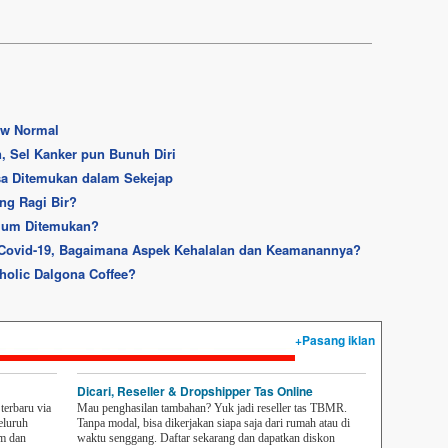
ew Normal
, Sel Kanker pun Bunuh Diri
isa Ditemukan dalam Sekejap
ng Ragi Bir?
elum Ditemukan?
 Covid-19, Bagaimana Aspek Kehalalan dan Keamanannya?
oholic Dalgona Coffee?
+Pasang iklan
Dicari, Reseller & Dropshipper Tas Online
erbaru via
Mau penghasilan tambahan? Yuk jadi reseller tas TBMR.
eluruh
Tanpa modal, bisa dikerjakan siapa saja dari rumah atau di
em dan
waktu senggang. Daftar sekarang dan dapatkan diskon