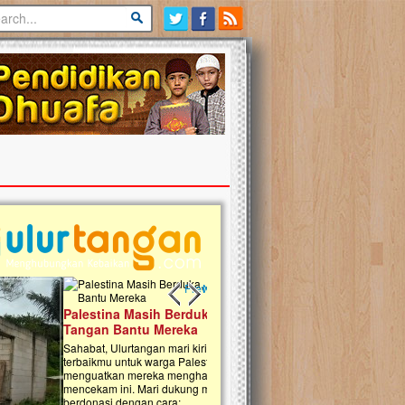
Previous slide
Next slide
tina Masih Berduka, Ayo Ulurkan
Open Donasi Wakaf Pembangu
n Bantu Mereka
Rumah Qur'an & TK Islam Terp
t, Ulurtangan mari kirimkan dukungan
Najjah di Jonggol
mu untuk warga Palestina di Gaza demi
tkan mereka menghadapi situasi
Saat ini, Ulurtangan bersama Yayasan 
am ini. Mari dukung mereka dengan
Najjahtul Islam Jonggol sedang merintis
si dengan cara:...
pembangunan Rumah Qur’an dan Tama