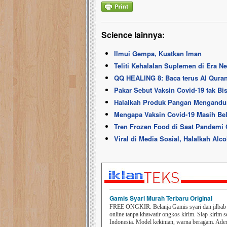
Science lainnya:
Ilmui Gempa, Kuatkan Iman
Teliti Kehalalan Suplemen di Era N
QQ HEALING 8: Baca terus Al Quran
Pakar Sebut Vaksin Covid-19 tak B
Halalkah Produk Pangan Mengandu
Mengapa Vaksin Covid-19 Masih B
Tren Frozen Food di Saat Pandemi
Viral di Media Sosial, Halalkah Alc
Gamis Syari Murah Terbaru Original
FREE ONGKIR. Belanja Gamis syari dan jilbab t
online tanpa khawatir ongkos kirim. Siap kirim s
Indonesia. Model kekinian, warna beragam. Ad