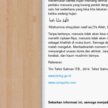
menemukan bahwa hujan memang rahmat All
perilaku manusia yang kurang perduli den
satu hal sederhana yang bisa kita lakukan
ketika sedang hujan:
اللَّهُمَّ صَيِّباً ناَفِعاً
“Allahumma shoyyiban naafi’aa [Ya Allah, 
Tanpa bertanya, manusia tidak akan bisa
meneliti ciptaan-Nya, manusia tidak aka
sebagai khalifah di muka bumi. Semoga d
malah mengeluh. Manfaatkanlah moment te
menyangkut urusan dunia dan akhirat. Jan
kerabat, dan kaum muslimin lainnya.
Referensi:
Tim Tafsir Salman ITB., 2014. Tafsir Sal
www.bmkg.go.id
www.rumaysho.com
Sebarkan informasi ini, semoga menjadi