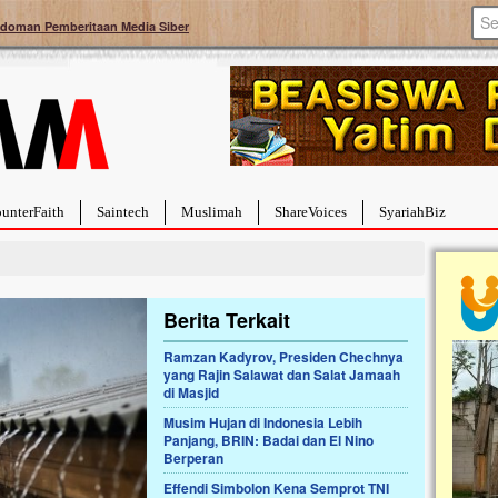
doman Pemberitaan Media Siber
unterFaith
Saintech
Muslimah
ShareVoices
SyariahBiz
Berita Terkait
Ramzan Kadyrov, Presiden Chechnya
yang Rajin Salawat dan Salat Jamaah
a Hebat Sembuh Dari
Pales
di Masjid
arah
Tanga
Musim Hujan di Indonesia Lebih
dipenuhi dengan
Sahaba
Panjang, BRIN: Badai dan El Nino
erat. Meskipun baru
terbaik
Berperan
ayi yang imut ini harus
mengua
g dahsyat, yaitu tumor
mencek
Effendi Simbolon Kena Semprot TNI
an...
berdona