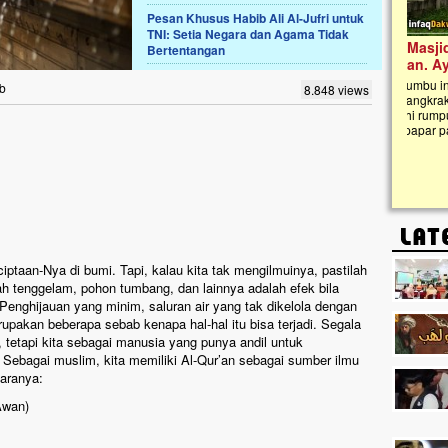
Pesan Khusus Habib Ali Al-Jufri untuk
TNI: Setia Negara dan Agama Tidak
Lima Tahun Mangkrak, Masjid di
Bertentangan
Pelosok ini Mengenaskan. Ayo Bantu.!!
Nasib masjid di Kampung Cilumbu ini sungguh
ib
8.848 views
mengenaskan. Lima tahun mangkrak, kini nyaris
tak berbentuk masjid, dipenuhi rumput liar,
berlumut, dan menghitam terpapar panas dan
hujan....
ciptaan-Nya di bumi. Tapi, kalau kita tak mengilmuinya, pastilah
mah tenggelam, pohon tumbang, dan lainnya adalah efek bila
. Penghijauan yang minim, saluran air yang tak dikelola dengan
akan beberapa sebab kenapa hal-hal itu bisa terjadi. Segala
, tetapi kita sebagai manusia yang punya andil untuk
. Sebagai muslim, kita memiliki Al-Qur’an sebagai sumber ilmu
taranya:
Awan)