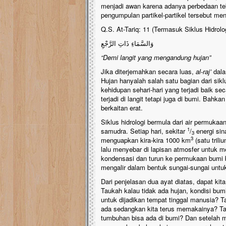
menjadi awan karena adanya perbedaan te
pengumpulan partikel-partikel tersebut menj
Q.S. At-Tariq: 11 (Termasuk Siklus Hidrolo
وَالسَّمَاءِ ذَاتِ الرَّجْعِ
“Demi langit yang mengandung hujan”
Jika diterjemahkan secara luas,
al-raj’
dala
Hujan hanyalah salah satu bagian dari siklu
kehidupan sehari-hari yang terjadi baik se
terjadi di langit tetapi juga di bumi. Bahk
berkaitan erat.
Siklus hidrologi bermula dari air permuk
1
samudra. Setiap hari, sekitar
/
energi sin
3
3
menguapkan kira-kira 1000 km
(satu trili
lalu menyebar di lapisan atmosfer untuk 
kondensasi dan turun ke permukaan bumi be
mengalir dalam bentuk sungai-sungai unt
Dari penjelasan dua ayat diatas, dapat ki
Taukah kalau tidak ada hujan, kondisi bum
untuk dijadikan tempat tinggal manusia? T
ada sedangkan kita terus memakainya? Ta
tumbuhan bisa ada di bumi? Dan setelah 