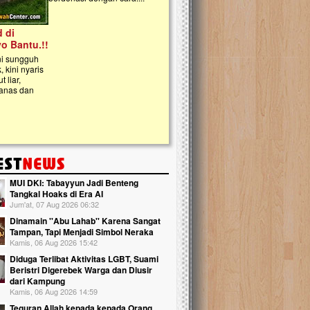
kanak Islam Terpadu (TKIT) An Najjah d
Gedung Majelis Taklim di Jonggol,...
MUI DKI: Tabayyun Jadi Benteng
Tangkal Hoaks di Era AI
Jum'at, 07 Aug 2026 06:32
Dinamain ''Abu Lahab'' Karena Sangat
Tampan, Tapi Menjadi Simbol Neraka
Kamis, 06 Aug 2026 15:42
Diduga Terlibat Aktivitas LGBT, Suami
Beristri Digerebek Warga dan Diusir
dari Kampung
Kamis, 06 Aug 2026 14:59
Teguran Allah kepada kepada Orang