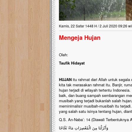
Kamis, 22 Safar 1448 H / 2 Juli 2020 09:26 w
Mengeja Hujan
Oleh:
Taufik Hidayat
HUJAN
itu rahmat dari Allah untuk segala 
kita tak merasakan rahmat itu. Banjir, ru
hujan terjadi di wilayah tertentu Indonesia
baik, dan buang sampah sembarangan merup
musibah yang terjadi bukanlah salah hujan
meminimalisir musibah-musibah itu terjadi
yang salah satu isinya tentang hujan, dian
Q.S. An-Naba’: 14 (Diawali Terbentuknya 
وَأَنْزَلْنَا مِنَ الْمُعْصِرَاتِ مَاءً ثَجَّاجًا