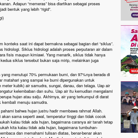
kanan. Adapun “memeras” bisa diartikan sebagai proses
adi bentuk yang lebih “rigid”.
gi)
m konteks saat ini dapat bermakna sebagai bagian dari “siklus”.
s hidrologi. Siklus hidrologi adalah proses perputaran air dalam
cara fisis maupun kimiawi. Yang menarik, siklus tidak hanya
an kedua siklus tersebut bukan saja mirip, melainkan juga
aan yang menutupi 70% permukaan bumi, dan 97%nya berada di
ar matahari yang sampai ke bumi dipergunakan untuk
un meter kubik) air samudra, sungai, danau, dan telaga. Uap air
mengatur kelembaban dan suhu. Uap air itu kemudian mengalami
rupa hujan atau salju. Akhirnya, air yang terkumpul di darat
uk kembali menuju samudra.
ta pahami bahwa hujan justru hadir membawa rahmat Allah.
i akan sama seperti awal, temperatur tinggi dan tidak cocok
aukah kalau tidak ada hujan, bagaimana caranya air tanah tetap
ukah kita kalau tidak ada hujan, bagaimana tumbuhan-
membaca dan memahami tulisan diatas, benar-benar akan