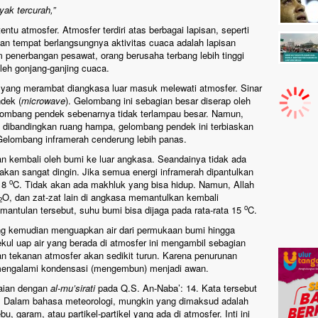
yak tercurah,”
ntu atmosfer. Atmosfer terdiri atas berbagai lapisan, seperti
isan tempat berlangsungnya aktivitas cuaca adalah lapisan
am penerbangan pesawat, orang berusaha terbang lebih tinggi
oleh gonjang-ganjing cuaca.
ri yang merambat diangkasa luar masuk melewati atmosfer. Sinar
dek (
microwave
). Gelombang ini sebagian besar diserap oleh
ombang pendek sebenarnya tidak terlampau besar. Namun,
t dibandingkan ruang hampa, gelombang pendek ini terbiaskan
 Gelombang inframerah cenderung lebih panas.
n kembali oleh bumi ke luar angkasa. Seandainya tidak ada
akan sangat dingin. Jika semua energi inframerah dipantulkan
o
-18
C. Tidak akan ada makhluk yang bisa hidup. Namun, Allah
O, dan zat-zat lain di angkasa memantulkan kembali
2
o
antulan tersebut, suhu bumi bisa dijaga pada rata-rata 15
C.
ng kemudian menguapkan air dari permukaan bumi hingga
ekul uap air yang berada di atmosfer ini mengambil sebagian
an tekanan atmosfer akan sedikit turun. Karena penurunan
r mengalami kondensasi (mengembun) menjadi awan.
uaian dengan
al-mu’sirati
pada Q.S. An-Naba’: 14. Kata tersebut
”. Dalam bahasa meteorologi, mungkin yang dimaksud adalah
bu, garam, atau partikel-partikel yang ada di atmosfer. Inti ini