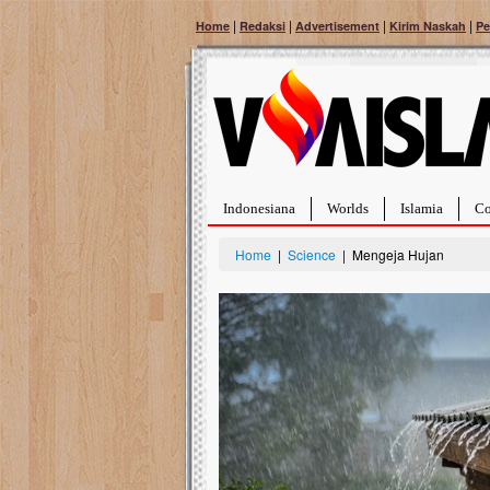
|
|
|
|
Home
Redaksi
Advertisement
Kirim Naskah
Pe
Indonesiana
Worlds
Islamia
Co
Home
|
Science
| Mengeja Hujan
Bantu Naura, Balit
Tumor Pembuluh D
Hidup Naura Salsabila 
rintangan yang sangat b
berusia sepuluh bulan, b
menghadapi penyakit yan
pembuluh darah berukur