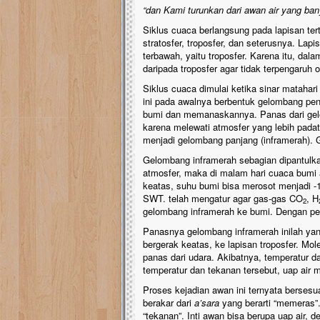
“dan Kami turunkan dari awan air yang ban
Siklus cuaca berlangsung pada lapisan terte
stratosfer, troposfer, dan seterusnya. Lap
terbawah, yaitu troposfer. Karena itu, dal
daripada troposfer agar tidak terpengaruh 
Siklus cuaca dimulai ketika sinar mataha
ini pada awalnya berbentuk gelombang pen
bumi dan memanaskannya. Panas dari gel
karena melewati atmosfer yang lebih pada
menjadi gelombang panjang (inframerah).
Gelombang inframerah sebagian dipantulka
atmosfer, maka di malam hari cuaca bumi 
keatas, suhu bumi bisa merosot menjadi 
SWT. telah mengatur agar gas-gas CO
, H
2
gelombang inframerah ke bumi. Dengan pem
Panasnya gelombang inframerah inilah ya
bergerak keatas, ke lapisan troposfer. Mol
panas dari udara. Akibatnya, temperatur d
temperatur dan tekanan tersebut, uap ai
Proses kejadian awan ini ternyata berses
berakar dari
a’sara
yang berarti “memeras
“tekanan”. Inti awan bisa berupa uap air, de