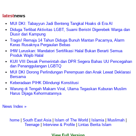
latest
news
MUI DKI: Tabayyun Jadi Benteng Tangkal Hoaks di Era AI
Diduga Terlibat Aktivitas LGBT, Suami Beristri Digerebek Warga dan
Diusir dari Kampung
Tragis! Remaja 14 Tahun Diduga Bunuh Mantan Pacarnya, Alarm
Keras Rusaknya Pergaulan Bebas
IHW Luruskan: Mandatori Sertifikasi Halal Bukan Berarti Semua
Produk Wajib Halal
KUII VIII Desak Pemerintah dan DPR Segera Bahas UU Pencegahan
dan Penanggulangan LGBTQ
MUI DKI Dorong Perlindungan Perempuan dan Anak Lewat Deklarasi
Bersama
Keberadaan PIHK Dilindungi Konstitusi
Warung di Tengah Makam Viral, Ulama Tegaskan Kuburan Muslim
Harus Dijaga Kehormatannya
News Index »
home
|
South East Asia
|
Islam of The World
|
Islamia
|
Muslimah
|
Teenage
|
Interview & Profile
|
Lintas Berita Islam
View Full Version