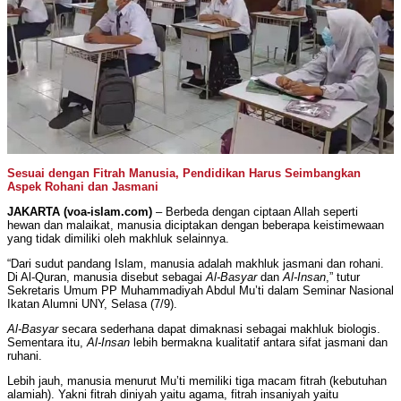
Sesuai dengan Fitrah Manusia, Pendidikan Harus Seimbangkan
Aspek Rohani dan Jasmani
JAKARTA (voa-islam.com)
– Berbeda dengan ciptaan Allah seperti
hewan dan malaikat, manusia diciptakan dengan beberapa keistimewaan
yang tidak dimiliki oleh makhluk selainnya.
“Dari sudut pandang Islam, manusia adalah makhluk jasmani dan rohani.
Di Al-Quran, manusia disebut sebagai
Al-Basyar
dan
Al-Insan
,” tutur
Sekretaris Umum PP Muhammadiyah Abdul Mu’ti dalam Seminar Nasional
Ikatan Alumni UNY, Selasa (7/9).
Al-Basyar
secara sederhana dapat dimaknasi sebagai makhluk biologis.
Sementara itu,
Al-Insan
lebih bermakna kualitatif antara sifat jasmani dan
ruhani.
Lebih jauh, manusia menurut Mu’ti memiliki tiga macam fitrah (kebutuhan
alamiah). Yakni fitrah diniyah yaitu agama, fitrah insaniyah yaitu