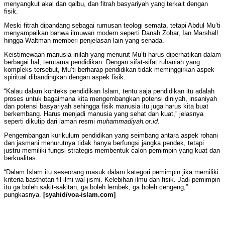
menyangkut akal dan qalbu, dan fitrah basyariyah yang terkait dengan
fisik.
Meski fitrah dipandang sebagai rumusan teologi semata, tetapi Abdul Mu’ti
menyampaikan bahwa ilmuwan modern seperti Danah Zohar, Ian Marshall
hingga Waltman memberi penjelasan lain yang senada.
Keistimewaan manusia inilah yang menurut Mu’ti harus diperhatikan dalam
berbagai hal, terutama pendidikan. Dengan sifat-sifat ruhaniah yang
kompleks tersebut, Mu’ti berharap pendidikan tidak meminggirkan aspek
spiritual dibandingkan dengan aspek fisik.
“Kalau dalam konteks pendidikan Islam, tentu saja pendidikan itu adalah
proses untuk bagaimana kita mengembangkan potensi diniyah, insaniyah
dan potensi basyariyah sehingga fisik manusia itu juga harus kita buat
berkembang. Harus menjadi manusia yang sehat dan kuat,” jelasnya
seperti dikutip dari laman resmi
muhammadiyah.or.id
.
Pengembangan kurikulum pendidikan yang seimbang antara aspek rohani
dan jasmani menurutnya tidak hanya berfungsi jangka pendek, tetapi
justru memiliki fungsi strategis membentuk calon pemimpin yang kuat dan
berkualitas.
“Dalam Islam itu seseorang masuk dalam kategori pemimpin jika memiliki
kriteria basthotan fil ilmi wal jismi. Kelebihan ilmu dan fisik. Jadi pemimpin
itu ga boleh sakit-sakitan, ga boleh lembek, ga boleh cengeng,”
pungkasnya.
[syahid/voa-islam.com]