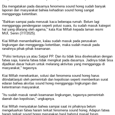
Dia mengatakan pada dasarnya fenomena sound horeg sudah banyak
laporan dari masyarakat bahwa kehadiran sound horeg sangat
mengganggu ketertiban.
"Bahkan sampai pada merusak kaca beberapa rumah. Belum lagi
mengganggu pendengaran seperti polusi suara, itu sudah masuk kategori
hal yang dilarang oleh agama," kata Kiai Miftah kepada laman resmi
MUI
,
Senin (7/7/2025).
Kiai Miftah menambahkan, kalau sudah masuk pada perusakan
lingkungan dan mengganggu ketertiban, maka sudah masuk pada
ranahnya pihak-pihak keamanan.
"Polisi tentunya ya atau Satpol PP. Dan itu tidak bisa diselesaikan dengan
fatwa saja, karena fatwa tidak mengikat pada dasarnya. Jadinya tidak bisa
dijadikan dasar hukum untuk melarang aktivitas yang mengganggu di
masyarakat," tegasnya.
Kiai Miftah menekankan, solusi dari fenomena sound horeg harus
ditindaklanjuti oleh pemerintah dan kepolisian seperti memberikan surat
edaran bahwa akvitas sound horeg mengganggu lingkungan dan
ketentraman masyarakat.
"Itu sudah masuk ranah keamanan lingkungan, tugasnya pemerintah
daerah dan kepolisian," ungkapnya.
Kiai Miftah menyatakan bahwa sampai saat ini pihaknya belum
mengeluarkan fatwa haram terkait fenomena sound horeg. Adapun fatwa
haram terkait sound horeg merupakan hasil bahstul masail forum