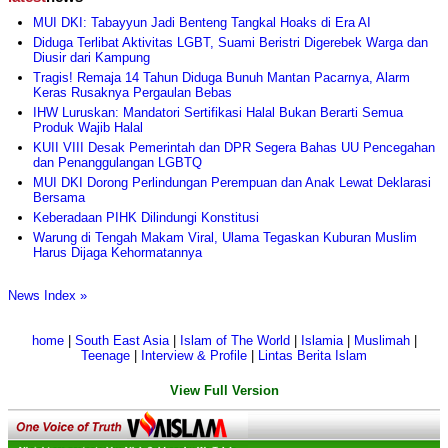
MUI DKI: Tabayyun Jadi Benteng Tangkal Hoaks di Era AI
Diduga Terlibat Aktivitas LGBT, Suami Beristri Digerebek Warga dan
Diusir dari Kampung
Tragis! Remaja 14 Tahun Diduga Bunuh Mantan Pacarnya, Alarm
Keras Rusaknya Pergaulan Bebas
IHW Luruskan: Mandatori Sertifikasi Halal Bukan Berarti Semua
Produk Wajib Halal
KUII VIII Desak Pemerintah dan DPR Segera Bahas UU Pencegahan
dan Penanggulangan LGBTQ
MUI DKI Dorong Perlindungan Perempuan dan Anak Lewat Deklarasi
Bersama
Keberadaan PIHK Dilindungi Konstitusi
Warung di Tengah Makam Viral, Ulama Tegaskan Kuburan Muslim
Harus Dijaga Kehormatannya
News Index »
home
|
South East Asia
|
Islam of The World
|
Islamia
|
Muslimah
|
Teenage
|
Interview & Profile
|
Lintas Berita Islam
View Full Version