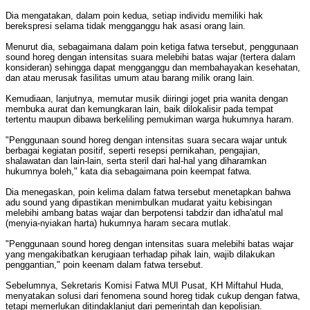
Dia mengatakan, dalam poin kedua, setiap individu memiliki hak
berekspresi selama tidak mengganggu hak asasi orang lain.
Menurut dia, sebagaimana dalam poin ketiga fatwa tersebut, penggunaan
sound horeg dengan intensitas suara melebihi batas wajar (tertera dalam
konsideran) sehingga dapat mengganggu dan membahayakan kesehatan,
dan atau merusak fasilitas umum atau barang milik orang lain.
Kemudiaan, lanjutnya, memutar musik diiringi joget pria wanita dengan
membuka aurat dan kemungkaran lain, baik dilokalisir pada tempat
tertentu maupun dibawa berkeliling pemukiman warga hukumnya haram.
"Penggunaan sound horeg dengan intensitas suara secara wajar untuk
berbagai kegiatan positif, seperti resepsi pernikahan, pengajian,
shalawatan dan lain-lain, serta steril dari hal-hal yang diharamkan
hukumnya boleh," kata dia sebagaimana poin keempat fatwa.
Dia menegaskan, poin kelima dalam fatwa tersebut menetapkan bahwa
adu sound yang dipastikan menimbulkan mudarat yaitu kebisingan
melebihi ambang batas wajar dan berpotensi tabdzir dan idha'atul mal
(menyia-nyiakan harta) hukumnya haram secara mutlak.
"Penggunaan sound horeg dengan intensitas suara melebihi batas wajar
yang mengakibatkan kerugiaan terhadap pihak lain, wajib dilakukan
penggantian," poin keenam dalam fatwa tersebut.
Sebelumnya, Sekretaris Komisi Fatwa MUI Pusat, KH Miftahul Huda,
menyatakan solusi dari fenomena sound horeg tidak cukup dengan fatwa,
tetapi memerlukan ditindaklanjut dari pemerintah dan kepolisian.