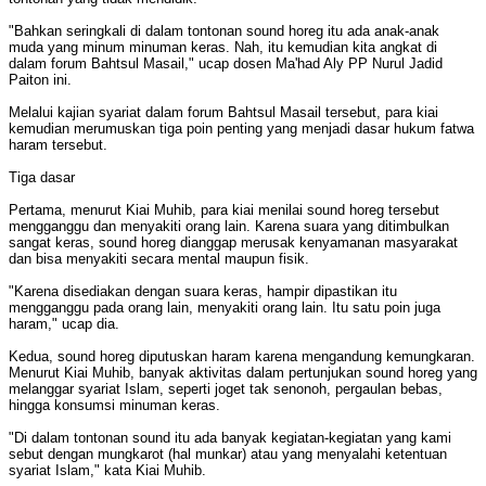
"Bahkan seringkali di dalam tontonan sound horeg itu ada anak-anak
muda yang minum minuman keras. Nah, itu kemudian kita angkat di
dalam forum Bahtsul Masail," ucap dosen Ma'had Aly PP Nurul Jadid
Paiton ini.
Melalui kajian syariat dalam forum Bahtsul Masail tersebut, para kiai
kemudian merumuskan tiga poin penting yang menjadi dasar hukum fatwa
haram tersebut.
Tiga dasar
Pertama, menurut Kiai Muhib, para kiai menilai sound horeg tersebut
mengganggu dan menyakiti orang lain. Karena suara yang ditimbulkan
sangat keras, sound horeg dianggap merusak kenyamanan masyarakat
dan bisa menyakiti secara mental maupun fisik.
"Karena disediakan dengan suara keras, hampir dipastikan itu
mengganggu pada orang lain, menyakiti orang lain. Itu satu poin juga
haram," ucap dia.
Kedua, sound horeg diputuskan haram karena mengandung kemungkaran.
Menurut Kiai Muhib, banyak aktivitas dalam pertunjukan sound horeg yang
melanggar syariat Islam, seperti joget tak senonoh, pergaulan bebas,
hingga konsumsi minuman keras.
"Di dalam tontonan sound itu ada banyak kegiatan-kegiatan yang kami
sebut dengan mungkarot (hal munkar) atau yang menyalahi ketentuan
syariat Islam," kata Kiai Muhib.