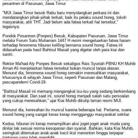
pesantren di Pasuruan, Jawa Timur.
"MUI Jawa Timur besok Rabu baru menyidangkan perkara ini dan
mendatangkan pihak-pihak terkait, baik itu pelaku sound horeg, tokoh
masyarakat, ahli THT. Jadi belum ada fatwa terkait hal tersebut,"
tegasnya.
Pondok Pesantren (Ponpes) Besuk, Kabupaten Pasuruan, Jawa Timur
melalui Forum Satu Muharram 1447 H resmi mengeluarkan fatwa haram
terhadap fenomena hiburan keliling bernama sound horeg. Fatwa ini
didasarkan pada hasil Bahtsul Masail yang digelar oleh para kiai dan
santri.
Rektor Ma'had Aly Ponpes Besuk sekaligus Rais Syuriah PBNU KH Muhib
Aman Ali menjelaskan fatwa tersebut bukan muncul tanpa alasan.
Menurut dia, fenomena sound horeg semakin meresahkan masyarakat,
khususnya di wilayah Jawa Timur, seperti Pasuruan dan Malang,
pascapandemi Covid-19.
"Bahtsul Masail ini memang mengangkat isu-isu yang sedang berkembang
di masyarakat. Dan saat ini, sound horeg menjadi salah satu persoalan
yang cukup meresahkan,” ujar Kiai Muhib dikutip laman resmi MUI.
Menurut dia, keresahan itu muncul karena beberapa hal. Pertama, suara
sound horeg yang sangat keras kerap mengganggu masyarakat sekitar.
Kedua, hiburan ini kerap menampilkan aksi joget-joget anak muda yang
dinilai tak sesuai norma kesopanan dan syariat. Bahkan, kata Kiai Muhib,
seringkali ditemukan anak-anak kecil ikut menonton hingga terpapar
tontonan yang tidak mendidik.