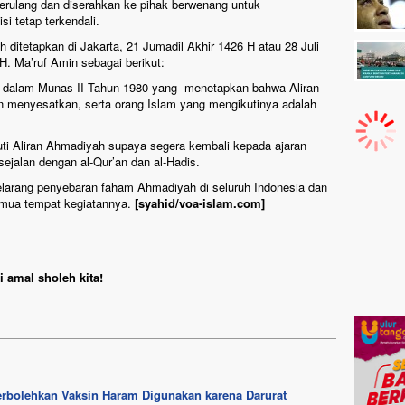
k terulang dan diserahkan ke pihak berwenang untuk
i tetap terkendali.
h ditetapkan di Jakarta, 21 Jumadil Akhir 1426 H atau 28 Juli
H. Ma’ruf Amin sebagai berikut:
 dalam Munas II Tahun 1980 yang menetapkan bahwa Aliran
n menyesatkan, serta orang Islam yang mengikutinya adalah
uti Aliran Ahmadiyah supaya segera kembali kepada ajaran
 sejalan dengan al-Qur’an dan al-Hadis.
elarang penyebaran faham Ahmadiyah di seluruh Indonesia dan
mua tempat kegiatannya.
[syahid/voa-islam.com]
 amal sholeh kita!
Perbolehkan Vaksin Haram Digunakan karena Darurat