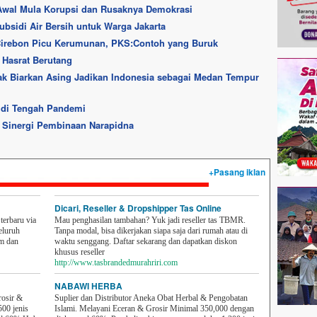
 Awal Mula Korupsi dan Rusaknya Demokrasi
bsidi Air Bersih untuk Warga Jakarta
Cirebon Picu Kerumunan, PKS:Contoh yang Buruk
 Hasrat Berutang
ak Biarkan Asing Jadikan Indonesia sebagai Medan Tempur
 di Tengah Pandemi
 Sinergi Pembinaan Narapidna
+Pasang iklan
Dicari, Reseller & Dropshipper Tas Online
erbaru via
Mau penghasilan tambahan? Yuk jadi reseller tas TBMR.
eluruh
Tanpa modal, bisa dikerjakan siapa saja dari rumah atau di
em dan
waktu senggang. Daftar sekarang dan dapatkan diskon
khusus reseller
http://www.tasbrandedmurahriri.com
NABAWI HERBA
rosir &
Suplier dan Distributor Aneka Obat Herbal & Pengobatan
500 jenis
Islami. Melayani Eceran & Grosir Minimal 350,000 dengan