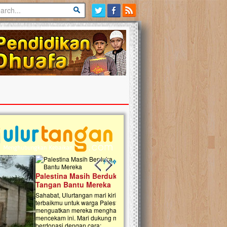
Previous slide
Next slide
tina Masih Berduka, Ayo Ulurkan
Open Donasi Wakaf Pembangu
n Bantu Mereka
Rumah Qur'an & TK Islam Terp
t, Ulurtangan mari kirimkan dukungan
Najjah di Jonggol
mu untuk warga Palestina di Gaza demi
tkan mereka menghadapi situasi
Saat ini, Ulurtangan bersama Yayasan 
am ini. Mari dukung mereka dengan
Najjahtul Islam Jonggol sedang merintis
si dengan cara:...
pembangunan Rumah Qur’an dan Tama