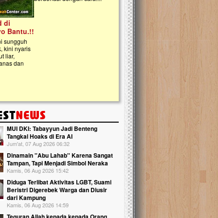
kanak Islam Terpadu (TKIT) An Najjah d
Gedung Majelis Taklim di Jonggol,...
MUI DKI: Tabayyun Jadi Benteng
Tangkal Hoaks di Era AI
Jum'at, 07 Aug 2026 06:32
Dinamain ''Abu Lahab'' Karena Sangat
Tampan, Tapi Menjadi Simbol Neraka
Kamis, 06 Aug 2026 15:42
Diduga Terlibat Aktivitas LGBT, Suami
Beristri Digerebek Warga dan Diusir
dari Kampung
Kamis, 06 Aug 2026 14:59
Teguran Allah kepada kepada Orang