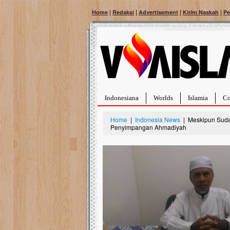
|
|
|
|
Home
Redaksi
Advertisement
Kirim Naskah
Pe
Indonesiana
Worlds
Islamia
Co
Home
|
Indonesia News
| Meskipun Sudah
Penyimpangan Ahmadiyah
Bantu Naura, Balit
Tumor Pembuluh D
Hidup Naura Salsabila 
rintangan yang sangat b
berusia sepuluh bulan, b
menghadapi penyakit yan
pembuluh darah berukur