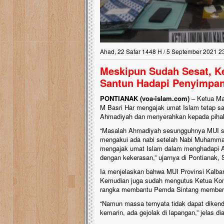
Ahad, 22 Safar 1448 H / 5 September 2021 2
Meskipun Sudah Sesat, Ke
Santun Hadapi Penyimpa
PONTIANAK (voa-islam.com)
– Ketua Ma
M Basri Har mengajak umat Islam tetap s
Ahmadiyah dan menyerahkan kepada piha
“Masalah Ahmadiyah sesungguhnya MUI s
mengakui ada nabi setelah Nabi Muhamma
mengajak umat Islam dalam menghadapi Ah
dengan kekerasan,” ujarnya di Pontianak, S
Ia menjelaskan bahwa MUI Provinsi Kalba
Kemudian juga sudah mengutus Ketua Komi
rangka membantu Pemda Sintang member
“Namun massa ternyata tidak dapat dikenda
kemarin, ada gejolak di lapangan,” jelas dia