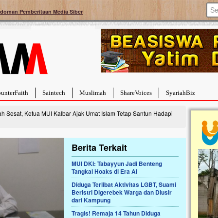
doman Pemberitaan Media Siber
unterFaith
Saintech
Muslimah
ShareVoices
SyariahBiz
 Sesat, Ketua MUI Kalbar Ajak Umat Islam Tetap Santun Hadapi
Berita Terkait
MUI DKI: Tabayyun Jadi Benteng
a Hebat Sembuh Dari
Pales
Tangkal Hoaks di Era AI
arah
Tanga
Diduga Terlibat Aktivitas LGBT, Suami
dipenuhi dengan
Sahaba
Beristri Digerebek Warga dan Diusir
erat. Meskipun baru
terbaik
dari Kampung
ayi yang imut ini harus
mengua
g dahsyat, yaitu tumor
mencek
Tragis! Remaja 14 Tahun Diduga
an...
berdona