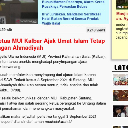
Bunuh Mantan Pacarnya, Alarm Keras
Rusaknya Pergaulan Bebas
Lima Tahun Mangkrak, Masjid di
IHW Luruskan: Mandatori Sertifikasi
Pelosok ini Mengenaskan. Ayo Bantu.!!
Halal Bukan Berarti Semua Produk
Wajib Halal
Nasib masjid di Kampung Cilumbu ini sungguh
mengenaskan. Lima tahun mangkrak, kini nyaris
3:59 wib
8.248 views
tak berbentuk masjid, dipenuhi rumput liar,
berlumut, dan menghitam terpapar panas dan
tua MUI Kalbar Ajak Umat Islam Tetap
hujan....
ngan Ahmadiyah
jelis Ulama Indonesia (MUI) Provinsi Kalimantan Barat (Kalbar),
antun tanpa anarkis menghadapi penyimpangan ajaran
k berwenang.
udah memfatwakan menyimpang dari ajaran Islam karena
d SAW. Terkait kasus 3 September 2021 di Sintang, MUI
madiyah dilakukan secara santun, tidak anarkis dan tidak
abtu, (4/08).
r selalu berkomunikasi dengan MUI Kabupaten Sintang.
si Fatwa dan salah seorang ketua berangkat ke Sintang dalam
i pemahaman dan menenangkan masyarakat.
likan maka terjadilah peristiwa tanggal 3 September 2021
 seperti dilansir dari laman
mediadakwah.id
.