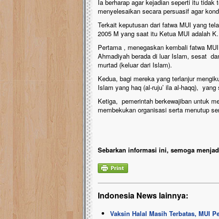
Ia berharap agar kejadian seperti itu tida
menyelesaikan secara persuasif agar kondis
Terkait keputusan dari fatwa MUI yang tela
2005 M yang saat itu Ketua MUI adalah K.
Pertama , menegaskan kembali fatwa MUI
Ahmadiyah berada di luar Islam, sesat da
murtad (keluar dari Islam).
Kedua, bagi mereka yang terlanjur mengik
Islam yang haq (al-ruju’ ila al-haqq), yang
Ketiga, pemerintah berkewajiban untuk m
membekukan organisasi serta menutup se
Sebarkan informasi ini, semoga menjadi
Indonesia News lainnya:
Vaksin Halal Masih Terbatas, MUI 