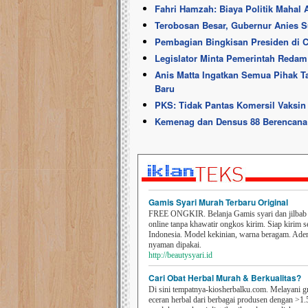
Fahri Hamzah: Biaya Politik Mahal
Terobosan Besar, Gubernur Anies Su
Pembagian Bingkisan Presiden di 
Legislator Minta Pemerintah Redam
Anis Matta Ingatkan Semua Pihak T
Baru
PKS: Tidak Pantas Komersil Vaksin
Kemenag dan Densus 88 Berencana
Gamis Syari Murah Terbaru Original
FREE ONGKIR. Belanja Gamis syari dan jilbab t
online tanpa khawatir ongkos kirim. Siap kirim s
Indonesia. Model kekinian, warna beragam. Ad
nyaman dipakai.
http://beautysyari.id
Cari Obat Herbal Murah & Berkualitas?
Di sini tempatnya-kiosherbalku.com. Melayani g
eceran herbal dari berbagai produsen dengan >1.