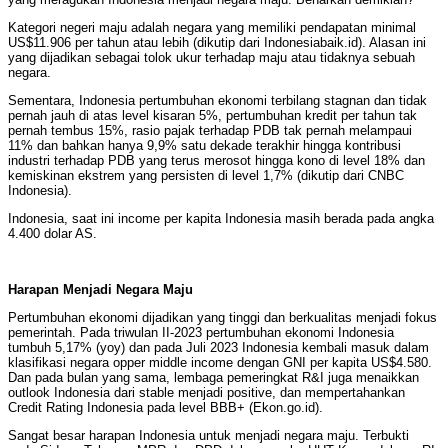
Kategori negeri maju adalah negara yang memiliki pendapatan minimal
US$11.906 per tahun atau lebih (dikutip dari Indonesiabaik.id). Alasan ini
yang dijadikan sebagai tolok ukur terhadap maju atau tidaknya sebuah
negara.
Sementara, Indonesia pertumbuhan ekonomi terbilang stagnan dan tidak
pernah jauh di atas level kisaran 5%, pertumbuhan kredit per tahun tak
pernah tembus 15%, rasio pajak terhadap PDB tak pernah melampaui
11% dan bahkan hanya 9,9% satu dekade terakhir hingga kontribusi
industri terhadap PDB yang terus merosot hingga kono di level 18% dan
kemiskinan ekstrem yang persisten di level 1,7% (dikutip dari CNBC
Indonesia).
Indonesia, saat ini income per kapita Indonesia masih berada pada angka
4.400 dolar AS.
Harapan Menjadi Negara Maju
Pertumbuhan ekonomi dijadikan yang tinggi dan berkualitas menjadi fokus
pemerintah. Pada triwulan II-2023 pertumbuhan ekonomi Indonesia
tumbuh 5,17% (yoy) dan pada Juli 2023 Indonesia kembali masuk dalam
klasifikasi negara opper middle income dengan GNI per kapita US$4.580.
Dan pada bulan yang sama, lembaga pemeringkat R&I juga menaikkan
outlook Indonesia dari stable menjadi positive, dan mempertahankan
Credit Rating Indonesia pada level BBB+ (Ekon.go.id).
Sangat besar harapan Indonesia untuk menjadi negara maju. Terbukti