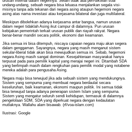
urusan internal dalam negerinya. Selain tidak ada pen-diktean soal
undang-undang, sebuah negara bisa leluasa menjalankan segala visi-
misinya tanpa ada tekanan dari negara asing ataupun hegemoni negara
asing atas nama investasi atau kerjasama bilateral dan juga multilateral.
Meskipun dibolehkan adanya kerjasama antar bangsa, namun urusan
dalam negeri tidaklah Asing ikut campur di dalamnya. Pun urusan
kebijakan pemerintah terkait urusan publik dan riayah rakyat. Negara
benar-benar mandiri secara politik, ekonomi dan keamanan.
Jika semua ini bisa ditempuh, niscaya capaian negara maju akan segera
dalam genggaman. Sayangnya, negara yang masih menganut sistem
sekular-liberal tidak akan bisa mewujudkan semua ini. Sebab, hegemoni
negara Asing masih sangat dominan. Kesejahteraan masyarakat hanya
terpusat pada para pemilik kapital yang merajai negeri ini. Ditambah SDA
yang berlimpah masih dalam rengkuhan para pemilik modal yang notabene
mereka adalah para pengusaha Asing.
Negara maju bisa terwujud jika ada sebuah sistem yang mendukungnya.
Sistem yang sempurna yang membuat negara berdaulat secara
keseluruhan, baik keamanan, ekonomi maupun politik. Ini semua tidak
bisa terwujud tanpa adanya penerapan sistem Islam yang sempurna.
Sistem yang mengatur seluruh sendi kehidupan, termasuk di dalamnya
pengelolaan SDM, SDA yang diperkuat negara dengan kedaulatan
mutlaknya. Wallahu alam bisawab. (rf/voa-islam.com)
Ilustrasi: Google