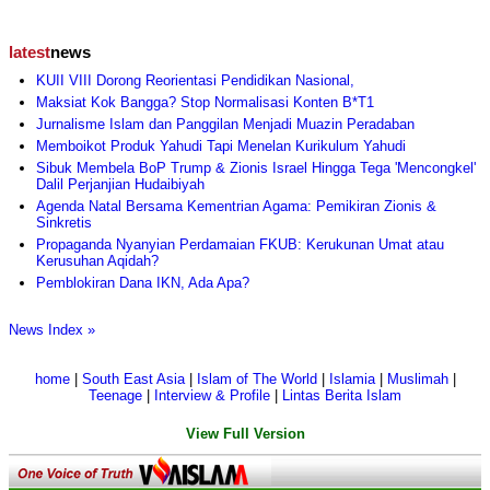
latest
news
KUII VIII Dorong Reorientasi Pendidikan Nasional,
Maksiat Kok Bangga? Stop Normalisasi Konten B*T1
Jurnalisme Islam dan Panggilan Menjadi Muazin Peradaban
Memboikot Produk Yahudi Tapi Menelan Kurikulum Yahudi
Sibuk Membela BoP Trump & Zionis Israel Hingga Tega 'Mencongkel'
Dalil Perjanjian Hudaibiyah
Agenda Natal Bersama Kementrian Agama: Pemikiran Zionis &
Sinkretis
Propaganda Nyanyian Perdamaian FKUB: Kerukunan Umat atau
Kerusuhan Aqidah?
Pemblokiran Dana IKN, Ada Apa?
News Index »
home
|
South East Asia
|
Islam of The World
|
Islamia
|
Muslimah
|
Teenage
|
Interview & Profile
|
Lintas Berita Islam
View Full Version