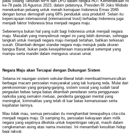
pada Sidang Tahunan MPR dan DPD dalam rangka HUT Kemerdekaan RI
ke-78 pada 16 Agustus 2023, dalam pidatonya, Presiden RI Joko Widodo
menekankan peluang untuk meraih kemajuan Indonesia Emas 2045
dengan bonus demografi yang 68% penduduk usia produktif. Selain itu
kepercayaan internasional (internasional trust) terhadap Indonesia juga
menjadi faktor Indonesia bisa menjadi negara maju.
Sebenernya bukan hal yang sulit bagi Indonesia untuk menjadi negara
maju. Masalah yang menyelimuti negeri ini yang lebih dominan, sehingga
langkah untuk menjadi negara maju menjadi tertahan, bahkan terkesan
susah. Ditambah dengan standar negara maju merujuk pada ukuran
bangsa Barat, bukan pada kesejahteraan masyarakat setempat yang
mampu serta mandiri dalam mengurus urusan umat.
Negara Maju akan Tercapai dengan Dukungan Sistem
Selama ini naungan sistem sekular-liberal telah membuat/memunculkan
berbagai macam persoalan masyarakat yang tak kunjung reda. Mulai dari
perekonomian yang gonjang-ganjing, sistem sosial yang sudah taraf
pergaulan bebas tanpa batas ditambah peredaran serta penggunaan
narkoba yang semakin meluas, penderita gangguan mental yang
meningkat, kriminalitas yang telah di luar batas kemanusiaan serta
kejahatan lainnya.
Mau tidak mau, semua persoalan itu menghambat terwujudnya cita-cita
menjadi negara maju. Di samping itu, persoalan kekayaan alam milik
negara yang sejatinya dikelola untuk kepentingan rakyat, masih dalam
cengkeraman asing atas nama investasi. Ini menambah kesulitan hidup
bagi rakyat.