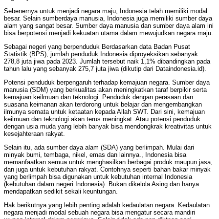
Sebenernya untuk menjadi negara maju, Indonesia telah memiliki modal
besar. Selain sumberdaya manusia, Indonesia juga memiliki sumber daya
alam yang sangat besar. Sumber daya manusia dan sumber daya alam ini
bisa berpotensi menjadi kekuatan utama dalam mewujudkan negara maju.
Sebagai negeri yang berpenduduk Berdasarkan data Badan Pusat
Statistik (BPS), jumlah penduduk Indonesia diproyeksikan sebanyak
278,8 juta jiwa pada 2023. Jumlah tersebut naik 1,1% dibandingkan pada
tahun lalu yang sebanyak 275,7 juta jiwa (dikutip dari Dataindonesia.id).
Potensi penduduk berpengaruh terhadap kemajuan negara. Sumber daya
manusia (SDM) yang berkualitas akan meningkatkan taraf berpikir serta
kemajuan keilmuan dan teknologi. Penduduk dengan perasaan dan
suasana keimanan akan terdorong untuk belajar dan mengembangkan
ilmunya semata untuk ketaatan kepada Allah SWT. Dari sini, kemajuan
keilmuan dan teknologi akan terus meningkat. Atau potensi penduduk
dengan usia muda yang lebih banyak bisa mendongkrak kreativitas untuk
kesejahteraan rakyat.
Selain itu, ada sumber daya alam (SDA) yang berlimpah. Mulai dari
minyak bumi, tembaga, nikel, emas dan lainnya., Indonesia bisa
memanfaatkan semua untuk menghasilkan berbagai produk maupun jasa,
dan juga untuk kebutuhan rakyat. Contohnya seperti bahan bakar minyak
yang berlimpah bisa digunakan untuk kebutuhan internal Indonesia
(kebutuhan dalam negeri Indonesia). Bukan dikelola Asing dan hanya
mendapatkan sedikit sekali keuntungan.
Hak berikutnya yang lebih penting adalah kedaulatan negara. Kedaulatan
negara menjadi modal sebuah negara bisa mengatur secara mandiri