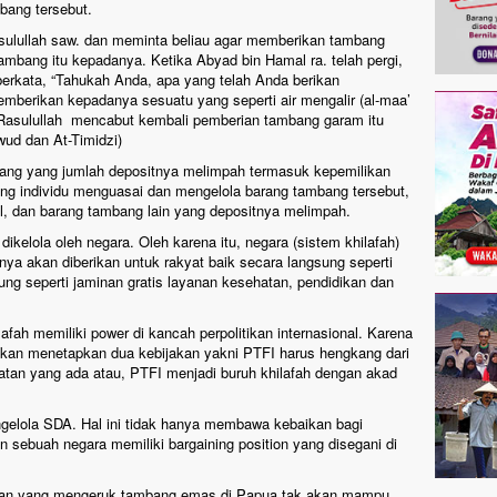
bang tersebut.
sulullah saw. dan meminta beliau agar memberikan tambang
bang itu kepadanya. Ketika Abyad bin Hamal ra. telah pergi,
 berkata, “Tahukah Anda, apa yang telah Anda berikan
berikan kepadanya sesuatu yang seperti air mengalir (al-maa’
alu Rasulullah mencabut kembali pemberian tambang garam itu
ud dan At-Timidzi)
mbang yang jumlah depositnya melimpah termasuk kepemilikan
ang individu menguasai dan mengelola barang tambang tersebut,
l, dan barang tambang lain yang depositnya melimpah.
kelola oleh negara. Oleh karena itu, negara (sistem khilafah)
ya akan diberikan untuk rakyat baik secara langsung seperti
sung seperti jaminan gratis layanan kesehatan, pendidikan dan
ah memiliki power di kancah perpolitikan internasional. Karena
a akan menetapkan dua kebijakan yakni PTFI harus hengkang dari
atan yang ada atau, PTFI menjadi buruh khilafah dengan akad
engelola SDA. Hal ini tidak hanya membawa kebaikan bagi
sebuah negara memiliki bargaining position yang disegani di
haan yang mengeruk tambang emas di Papua tak akan mampu