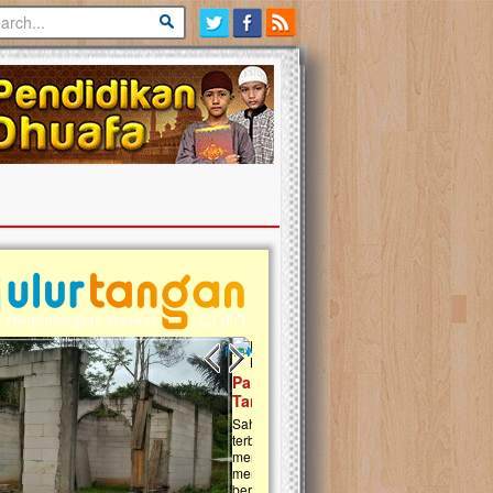
Previous slide
Next slide
tina Masih Berduka, Ayo Ulurkan
Open Donasi Wakaf Pembangu
n Bantu Mereka
Rumah Qur'an & TK Islam Terp
t, Ulurtangan mari kirimkan dukungan
Najjah di Jonggol
mu untuk warga Palestina di Gaza demi
tkan mereka menghadapi situasi
Saat ini, Ulurtangan bersama Yayasan 
am ini. Mari dukung mereka dengan
Najjahtul Islam Jonggol sedang merintis
si dengan cara:...
pembangunan Rumah Qur’an dan Tama