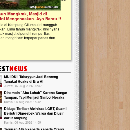
kanak Islam Terpadu (TKIT) An Najjah d
Gedung Majelis Taklim di Jonggol,...
MUI DKI: Tabayyun Jadi Benteng
Tangkal Hoaks di Era AI
Jum'at, 07 Aug 2026 06:32
Dinamain ''Abu Lahab'' Karena Sangat
Tampan, Tapi Menjadi Simbol Neraka
Kamis, 06 Aug 2026 15:42
Diduga Terlibat Aktivitas LGBT, Suami
Beristri Digerebek Warga dan Diusir
dari Kampung
Kamis, 06 Aug 2026 14:59
Teguran Allah kepada kepada Orang