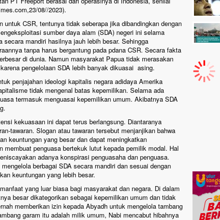
n PT Freeport berasal dari operasinya di Indonesia, senilai
atimes.com,23/08//2023).
kan untuk CSR, tentunya tidak seberapa jika dibandingkan dengan
engeksploitasi sumber daya alam (SDA) negeri ini selama
a secara mandiri hasilnya jauh lebih besar. Sehingga
eraannya tanpa harus bergantung pada pdana CSR. Secara fakta
erbesar di dunia. Namun masyarakat Papua tidak merasakan
i karena pengelolaan SDA lebih banyak dikuasai asing.
uk penjajahan ideologi kapitalis negara adidaya Amerika
kapitalisme tidak mengenal batas kepemilikan. Selama ada
rkuasa termasuk menguasai kepemilikan umum. Akibatnya SDA
g.
ensi kekuasaan ini dapat terus berlangsung. Diantaranya
n-tawaran. Slogan atau tawaran tersebut menjanjikan bahwa
n keuntungan yang besar dan dapat meningkatkan
n membuat penguasa bertekuk lutut kepada pemilik modal. Hal
 meniscayakan adanya konspirasi penguasaha dan penguasa.
at mengelola berbagai SDA secara mandiri dan sesuai dengan
tkan keuntungan yang lebih besar.
anfaat yang luar biasa bagi masyarakat dan negara. Di dalam
nya besar dikategorikan sebagai kepemilikan umum dan tidak
 pernah memberikan izin kepada Abyadh untuk mengelola tambang
ambang garam itu adalah milik umum, Nabi mencabut hibahnya