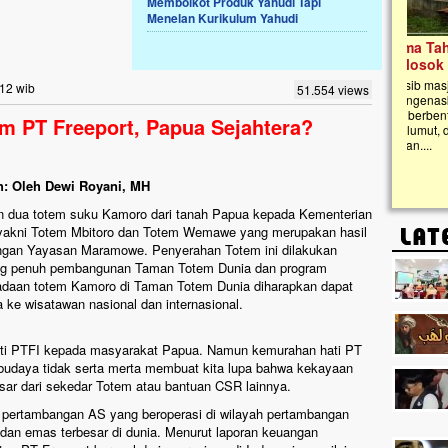
Memboikot Produk Yahudi Tapi
Menelan Kurikulum Yahudi
Lima Tahun Mangkrak, Masjid di
Pelosok ini Mengenaskan. Ayo Bantu.!!
Nasib masjid di Kampung Cilumbu ini sungguh
:12 wib
51.554 views
mengenaskan. Lima tahun mangkrak, kini nyaris
tak berbentuk masjid, dipenuhi rumput liar,
 PT Freeport, Papua Sejahtera?
berlumut, dan menghitam terpapar panas dan
hujan....
h: Oleh Dewi Royani, MH
n dua totem suku Kamoro dari tanah Papua kepada Kementerian
yakni Totem Mbitoro dan Totem Wemawe yang merupakan hasil
ngan Yayasan Maramowe. Penyerahan Totem ini dilakukan
ung penuh pembangunan Taman Totem Dunia dan program
adaan totem Kamoro di Taman Totem Dunia diharapkan dapat
e wisatawan nasional dan internasional.
ati PTFI kepada masyarakat Papua. Namun kemurahan hati PT
 budaya tidak serta merta membuat kita lupa bahwa kekayaan
esar dari sekedar Totem atau bantuan CSR lainnya.
n pertambangan AS yang beroperasi di wilayah pertambangan
dan emas terbesar di dunia. Menurut laporan keuangan