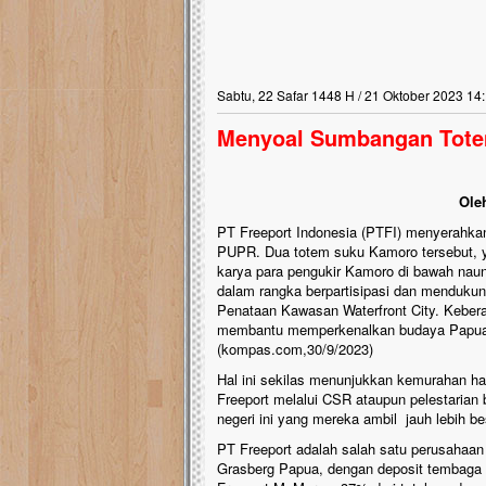
Sabtu, 22 Safar 1448 H / 21 Oktober 2023 14
Menyoal Sumbangan Totem
Ole
PT Freeport Indonesia (PTFI) menyerahka
PUPR. Dua totem suku Kamoro tersebut, 
karya para pengukir Kamoro di bawah nau
dalam rangka berpartisipasi dan menduk
Penataan Kawasan Waterfront City. Keber
membantu memperkenalkan budaya Papua k
(kompas.com,30/9/2023)
Hal ini sekilas menunjukkan kemurahan h
Freeport melalui CSR ataupun pelestarian
negeri ini yang mereka ambil jauh lebih b
PT Freeport adalah salah satu perusahaa
Grasberg Papua, dengan deposit tembaga 