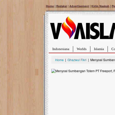
|
|
|
|
Home
Redaksi
Advertisement
Kirim Naskah
Pe
Indonesiana
Worlds
Islamia
Co
Home
|
Ghazwul Fikri
| Menyoal Sumbang
Bantu Naura, Balit
Tumor Pembuluh D
Hidup Naura Salsabila 
rintangan yang sangat b
berusia sepuluh bulan, b
menghadapi penyakit yan
pembuluh darah berukur