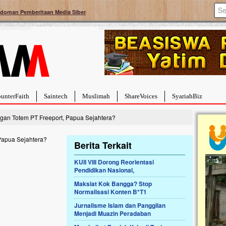
doman Pemberitaan Media Siber
unterFaith
Saintech
Muslimah
ShareVoices
SyariahBiz
an Totem PT Freeport, Papua Sejahtera?
Berita Terkait
KUII VIII Dorong Reorientasi
Pendidikan Nasional,
a Hebat Sembuh Dari
Pales
arah
Tanga
Maksiat Kok Bangga? Stop
Normalisasi Konten B*T1
dipenuhi dengan
Sahaba
erat. Meskipun baru
terbaik
Jurnalisme Islam dan Panggilan
ayi yang imut ini harus
mengua
Menjadi Muazin Peradaban
g dahsyat, yaitu tumor
mencek
an...
berdona