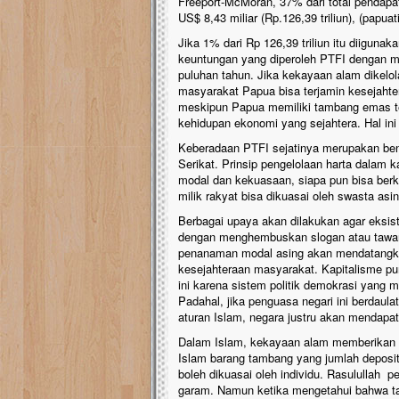
Freeport-McMoran, 37% dari total pendapata
US$ 8,43 miliar (Rp.126,39 triliun), (papu
Jika 1% dari Rp 126,39 triliun itu diiguna
keuntungan yang diperoleh PTFI dengan m
puluhan tahun. Jika kekayaan alam dikelol
masyarakat Papua bisa terjamin kesejaht
meskipun Papua memiliki tambang emas t
kehidupan ekonomi yang sejahtera. Hal in
Keberadaan PTFI sejatinya merupakan bent
Serikat. Prinsip pengelolaan harta dalam 
modal dan kekuasaan, siapa pun bisa be
milik rakyat bisa dikuasai oleh swasta asin
Berbagai upaya akan dilakukan agar eksist
dengan menghembuskan slogan atau tawara
penanaman modal asing akan mendatangka
kesejahteraan masyarakat. Kapitalisme pu
ini karena sistem politik demokrasi yang
Padahal, jika penguasa negari ini berdaul
aturan Islam, negara justru akan mendapa
Dalam Islam, kekayaan alam memberikan m
Islam barang tambang yang jumlah deposit
boleh dikuasai oleh individu. Rasulullah
garam. Namun ketika mengetahui bahwa t