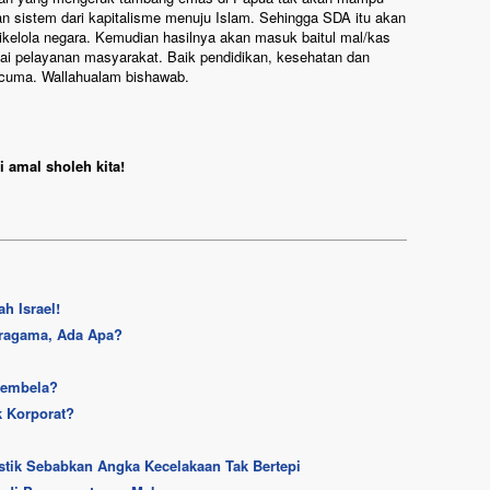
n sistem dari kapitalisme menuju Islam. Sehingga SDA itu akan
kelola negara. Kemudian hasilnya akan masuk baitul mal/kas
ai pelayanan masyarakat. Baik pendidikan, kesehatan dan
-cuma. Wallahualam bishawab.
 amal sholeh kita!
h Israel!
eragama, Ada Apa?
Membela?
k Korporat?
stik Sebabkan Angka Kecelakaan Tak Bertepi