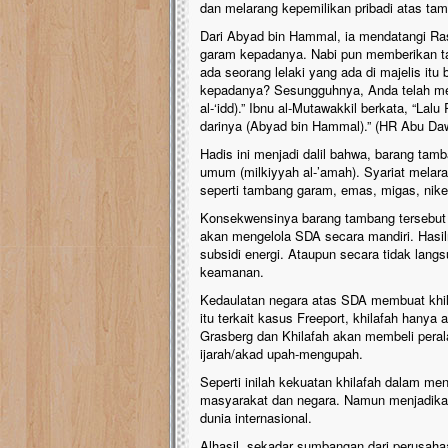
dan melarang kepemilikan pribadi atas tam
Dari Abyad bin Hammal, ia mendatangi Ra
garam kepadanya. Nabi pun memberikan tam
ada seorang lelaki yang ada di majelis itu
kepadanya? Sesungguhnya, Anda telah mem
al-‘idd).” Ibnu al-Mutawakkil berkata, “L
darinya (Abyad bin Hammal).” (HR Abu Daw
Hadis ini menjadi dalil bahwa, barang ta
umum (milkiyyah al-’amah). Syariat melar
seperti tambang garam, emas, migas, nike
Konsekwensinya barang tambang tersebut di
akan mengelola SDA secara mandiri. Hasiln
subsidi energi. Ataupun secara tidak lang
keamanan.
Kedaulatan negara atas SDA membuat khilaf
itu terkait kasus Freeport, khilafah hany
Grasberg dan Khilafah akan membeli peral
ijarah/akad upah-mengupah.
Seperti inilah kekuatan khilafah dalam m
masyarakat dan negara. Namun menjadikan 
dunia internasional.
Alhasil, sekadar sumbangan dari perusa