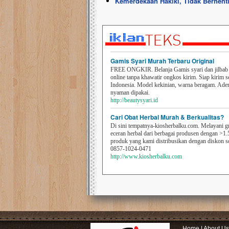
Kemerdekaan Hakiki, Tidak Berhent
Gamis Syari Murah Terbaru Original
FREE ONGKIR. Belanja Gamis syari dan jilbab t
online tanpa khawatir ongkos kirim. Siap kirim s
Indonesia. Model kekinian, warna beragam. Ad
nyaman dipakai.
http://beautysyari.id
Cari Obat Herbal Murah & Berkualitas?
Di sini tempatnya-kiosherbalku.com. Melayani g
eceran herbal dari berbagai produsen dengan >1.
produk yang kami distribusikan dengan diskon 
0857-1024-0471
http://www.kiosherbalku.com
Home
|
About Us