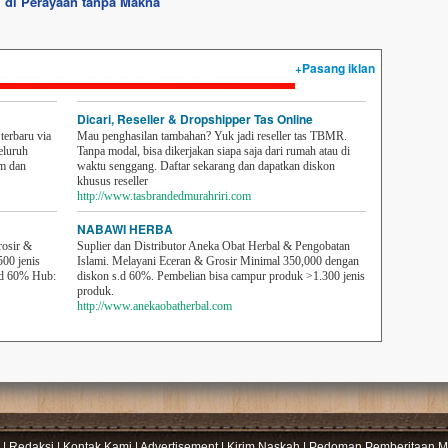
i di Perayaan tanpa Makna
+Pasang iklan
Dicari, Reseller & Dropshipper Tas Online
erbaru via
Mau penghasilan tambahan? Yuk jadi reseller tas TBMR.
eluruh
Tanpa modal, bisa dikerjakan siapa saja dari rumah atau di
em dan
waktu senggang. Daftar sekarang dan dapatkan diskon
khusus reseller
http://www.tasbrandedmurahriri.com
NABAWI HERBA
rosir &
Suplier dan Distributor Aneka Obat Herbal & Pengobatan
500 jenis
Islami. Melayani Eceran & Grosir Minimal 350,000 dengan
sd 60% Hub:
diskon s.d 60%. Pembelian bisa campur produk >1.300 jenis
produk.
http://www.anekaobatherbal.com
|
Redaksi
|
Kontak Kami
|
Advertisement
|
Kirim Naskah
|
Pedoman Pemberitaan Me