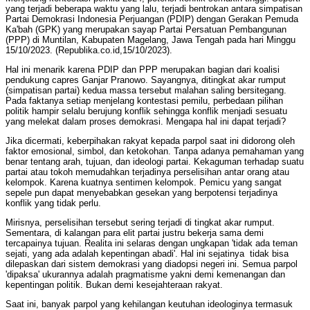
yang terjadi beberapa waktu yang lalu, terjadi bentrokan antara simpatisan
Partai Demokrasi Indonesia Perjuangan (PDIP) dengan Gerakan Pemuda
Ka'bah (GPK) yang merupakan sayap Partai Persatuan Pembangunan
(PPP) di Muntilan, Kabupaten Magelang, Jawa Tengah pada hari Minggu
15/10/2023. (Republika.co.id,15/10/2023).
Hal ini menarik karena PDIP dan PPP merupakan bagian dari koalisi
pendukung capres Ganjar Pranowo. Sayangnya, ditingkat akar rumput
(simpatisan partai) kedua massa tersebut malahan saling bersitegang.
Pada faktanya setiap menjelang kontestasi pemilu, perbedaan pilihan
politik hampir selalu berujung konflik sehingga konflik menjadi sesuatu
yang melekat dalam proses demokrasi. Mengapa hal ini dapat terjadi?
Jika dicermati, keberpihakan rakyat kepada parpol saat ini didorong oleh
faktor emosional, simbol, dan ketokohan. Tanpa adanya pemahaman yang
benar tentang arah, tujuan, dan ideologi partai. Kekaguman terhadap suatu
partai atau tokoh memudahkan terjadinya perselisihan antar orang atau
kelompok. Karena kuatnya sentimen kelompok. Pemicu yang sangat
sepele pun dapat menyebabkan gesekan yang berpotensi terjadinya
konflik yang tidak perlu.
Mirisnya, perselisihan tersebut sering terjadi di tingkat akar rumput.
Sementara, di kalangan para elit partai justru bekerja sama demi
tercapainya tujuan. Realita ini selaras dengan ungkapan 'tidak ada teman
sejati, yang ada adalah kepentingan abadi'. Hal ini sejatinya tidak bisa
dilepaskan dari sistem demokrasi yang diadopsi negeri ini. Semua parpol
'dipaksa' ukurannya adalah pragmatisme yakni demi kemenangan dan
kepentingan politik. Bukan demi kesejahteraan rakyat.
Saat ini, banyak parpol yang kehilangan keutuhan ideologinya termasuk