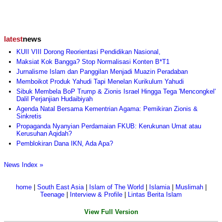
latest
news
KUII VIII Dorong Reorientasi Pendidikan Nasional,
Maksiat Kok Bangga? Stop Normalisasi Konten B*T1
Jurnalisme Islam dan Panggilan Menjadi Muazin Peradaban
Memboikot Produk Yahudi Tapi Menelan Kurikulum Yahudi
Sibuk Membela BoP Trump & Zionis Israel Hingga Tega 'Mencongkel'
Dalil Perjanjian Hudaibiyah
Agenda Natal Bersama Kementrian Agama: Pemikiran Zionis &
Sinkretis
Propaganda Nyanyian Perdamaian FKUB: Kerukunan Umat atau
Kerusuhan Aqidah?
Pemblokiran Dana IKN, Ada Apa?
News Index »
home
|
South East Asia
|
Islam of The World
|
Islamia
|
Muslimah
|
Teenage
|
Interview & Profile
|
Lintas Berita Islam
View Full Version