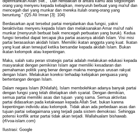
diperintahkan Allah Swt., "Dan hendaklah di antara kamu ada segolongan
orang yang menyeru kepada kebajikan, menyuruh berbuat yang ma'ruf dan
mencegah dari yang munkar dan mereka itulah orang-orang yang
beruntung." (QS Ali Imran [3]: 104)
Berdasarkan ayat tersebut partai menjalankan dua fungsi, yakni
beraktivitas menyeru kepada Islam dan melaksanakan Amar ma'ruf nahi
munkar (menyuruh berbuat baik mencegah perbuatan yang buruk). Kedua
fungsi tersebut dapat tercapai jika partai asasnya akidah Islam. Visi misi
partai berasaskan akidah Islam. Memiliki ikatan anggota yang kuat. Ikatan
yang kuat akan terwujud ketika bersandar kepada akidah Islam. Bukan
ikatan kelompok atau kepentingan.
Maka, salah satu peran strategis partai adalah melakukan edukasi kepada
masyarakat dengan pemikiran Islam agar memiliki kesadaran dan
pemahaman politik yang benar dengan makna mengurus urusan rakyat
dengan Islam. Melakukan koreksi terhadap kebijakan penguasa yang
bertentangan dengan Islam.
Dalam negara Islam (Khilafah), Islam membolehkan adanya banyak partai
dengan fungsi yang telah ditetapkan oleh syariat. Dengan demikian,
semua partai memiliki asas dan tujuan yang sama. Semua aktivitas
partai didasarkan pada ketakwaan kepada Allah Swt. bukan karena
kepentingan individu atau kelompok. Tidak akan ada perbedaan asas dan
tujuan partai sebagaimana yang terjadi pada sistem demokrasi. Sehingga
potensi konflik antar partai tidak akan terjadi. Wallahualam bishawab.
(rf/voa-islam.com)
Ilustrasi: Google