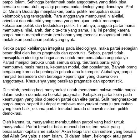
parpol Islam. Sehingga berdampak pada anggotanya yang tidak bisa
bersatu secara utuh, apalagi percaya pada ideologi yang dianutnya. Prof.
Dr. Miriam Budiardjo menjelaskan, partai politik merupakan suatu
kelompok yang terorganisir. Para anggotanya mempunyai nilai-nilai,
orientasi dan cita-cita yang sama yang bertujuan untuk mencapai
kekuasaan politik dan kedudukan politik. Ini artinya, anggota partai harus
mempunyai nilai, arah, dan cita-cita yang sama. Hal ini penting karena
parpol harus menjadi mesin perubahan yang menarik masyarakat untuk
melakukan perubahan politik yang nyata.
Ketika parpol kehilangan integritas pada ideologinya, maka partai sebagian
besar diisi oleh kaum pragmatis dan oportunis. Sebab, parpol tidak
mewajibkan ideologi sebagai asas untuk mempersatukan anggotanya.
Parpol menjadi terbuka untuk semua orang, terutama partai yang
mempunyai basis massa, kekuatan modal, dan popularitas. Banyak orang
bergabung karena kepentingan pribadi atau kelompok. Akibatnya, parpol
menjadi tersandera oleh berbagai kepentingan yang dibawa oleh
anggotanya. Khususnya yang bersikap pragmatis dan oportunistik.
Di sinilah, penting bagi masyarakat untuk memahami bahwa realita parpol
dalam sistem demokrasi bersifat pragmatis. Kebijakan partai lebih pada
keuntungan yang bisa diperoleh partai dan elite partai. Sulit mengharapkan
parpol-parpol seperti itu dapat membawa masyarakat menuju perubahan
yang lebih baik, selama partai tersebut berada di bawah sistem politik
demokrasi.
Oleh karena itu, masyarakat membutuhkan parpol yang hadir untuk
masyarakat. Partai tersebut tidak muncul dari sistem rusak yang
berasaskan kapitalisme sekuler. Akan tetapi lahir dari sistem yang berasal
dari Allah Swt yaitu sistem Islam. Di dalam Islam, kelompok atau partai