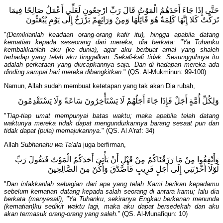
حَتَّى إِذَا جَاءَ أَحَدَهُمُ الْمَوْتُ قَالَ رَبِّ ارْجِعُونِ لَعَلِّي أَعْمَلُ صَالِحًا فِيمَا
تَرَكْتُ كَلا إِنَّهَا كَلِمَةٌ هُوَ قَائِلُهَا وَمِنْ وَرَائِهِمْ بَرْزَخٌ إِلَى يَوْمِ يُبْعَثُونَ
"
(Demikianlah keadaan orang-orang kafir itu), hingga apabila datang
kematian kepada seseorang dari mereka, dia berkata: "Ya Tuhanku
kembalikanlah aku (ke dunia), agar aku berbuat amal yang shaleh
terhadap yang telah aku tinggalkan. Sekali-kali tidak. Sesungguhnya itu
adalah perkataan yang diucapkannya saja. Dan di hadapan mereka ada
dinding sampai hari mereka dibangkitkan.
" (QS. Al-Mukminun: 99-100)
Namun, Allah sudah membuat ketetapan yang tak akan Dia rubah,
وَلِكُلِّ أُمَّةٍ أَجَلٌ فَإِذَا جَاءَ أَجَلُهُمْ لَا يَسْتَأْخِرُونَ سَاعَةً وَلَا يَسْتَقْدِمُونَ
"
Tiap-tiap umat mempunyai batas waktu; maka apabila telah datang
waktunya mereka tidak dapat mengundurkannya barang sesaat pun dan
tidak dapat (pula) memajukannya.
" (QS. Al A'raf: 34)
Allah
Subhanahu wa Ta'ala
juga berfirman,
وَأَنْفِقُوا مِنْ مَا رَزَقْنَاكُمْ مِنْ قَبْلِ أَنْ يَأْتِيَ أَحَدَكُمُ الْمَوْتُ فَيَقُولَ رَبِّ
لَوْلَا أَخَّرْتَنِي إِلَى أَجَلٍ قَرِيبٍ فَأَصَّدَّقَ وَأَكُنْ مِنَ الصَّالِحِينَ
"
Dan infakkanlah sebagian dari apa yang telah Kami berikan kepadamu
sebelum kematian datang kepada salah seorang di antara kamu; lalu dia
berkata (menyesali), "Ya Tuhanku, sekiranya Engkau berkenan menunda
(kematian)ku sedikit waktu lagi, maka aku dapat bersedekah dan aku
akan termasuk orang-orang yang saleh.
” (QS. Al-Munafiqun: 10)