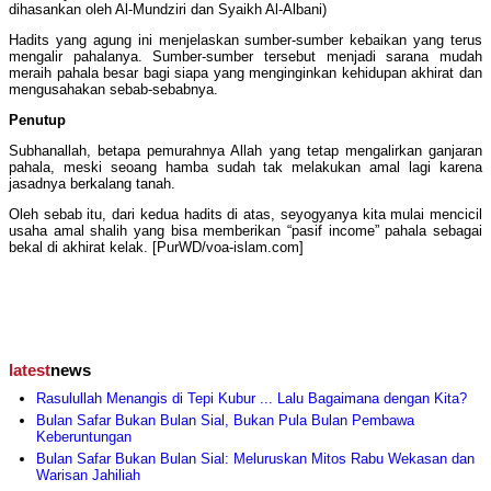
dihasankan oleh Al-Mundziri dan Syaikh Al-Albani)
Hadits yang agung ini menjelaskan sumber-sumber kebaikan yang terus
mengalir pahalanya. Sumber-sumber tersebut menjadi sarana mudah
meraih pahala besar bagi siapa yang menginginkan kehidupan akhirat dan
mengusahakan sebab-sebabnya.
Penutup
Subhanallah, betapa pemurahnya Allah yang tetap mengalirkan ganjaran
pahala, meski seoang hamba sudah tak melakukan amal lagi karena
jasadnya berkalang tanah.
Oleh sebab itu, dari kedua hadits di atas, seyogyanya kita mulai mencicil
usaha amal shalih yang bisa memberikan “pasif income” pahala sebagai
bekal di akhirat kelak. [PurWD/voa-islam.com]
latest
news
Rasulullah Menangis di Tepi Kubur ... Lalu Bagaimana dengan Kita?
Bulan Safar Bukan Bulan Sial, Bukan Pula Bulan Pembawa
Keberuntungan
Bulan Safar Bukan Bulan Sial: Meluruskan Mitos Rabu Wekasan dan
Warisan Jahiliah