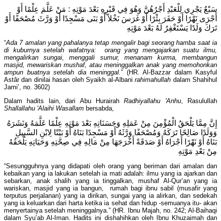
سَبْعٌ يَجْرِي لِلْعَبْدِ أَجْرُهُنَّ وَهُوَ فِي قَبْرِهِ بَعْدَ مَوْتِهِ : مَنْ عَلَّمَ عِلْمًا أَوْ
أَجْرَى نَهْرًا أَوْ حَفَرَ بِئْرًا أَوْ غَرَسَ نَخْلاً أَوْ بَنَى مَسْجِدًا أَوْ وَرَّثَ مُصْحَفًا أَوْ
تَرَكَ وَلَدًا يَسْتَغْفِرُ لَهُ بَعْدَ مَوْتِهِ
“
Ada 7 amalan yang pahalanya tetap mengalir bagi seorang hamba saat ia
di kuburnya setelah wafatnya: orang yang mengajarkan suatu ilmu,
mengalirkan sungai, menggali sumur, menanam kurma, membangun
masjid, mewariskan mushaf, atau meninggalkan anak yang memohonkan
ampun buatnya setelah dia meninggal.
” (HR. Al-Bazzar dalam Kasyful
Astâr dan dinilai hasan oleh Syaikh al-Albani
rahimahullah
dalam Shahihul
Jami’, no. 3602)
Dalam hadits lain, dari Abu Hurairah
Radhiyallahu 'Anhu
, Rasulullah
Shallallahu 'Alaihi Wasallam
bersabda,
إِنَّ مِمَّا يَلْحَقُ الْمُؤْمِنَ مِنْ عَمَلِهِ وَحَسَنَاتِهِ بَعْدَ مَوْتِهِ عِلْمًا عَلَّمَهُ وَنَشَرَهُ
وَوَلَدًا صَالِحًا تَرَكَهُ وَمُصْحَفًا وَرَّثَهُ أَوْ مَسْجِدًا بَنَاهُ أَوْ بَيْتًا لِابْنِ السَّبِيلِ
بَنَاهُ أَوْ نَهْرًا أَجْرَاهُ أَوْ صَدَقَةً أَخْرَجَهَا مِنْ مَالِهِ فِي صِحَّتِهِ وَحَيَاتِهِ يَلْحَقُهُ
مِنْ بَعْدِ مَوْتِهِ
“Sesungguhnya yang didapati oleh orang yang beriman dari amalan dan
kebaikan yang ia lakukan setelah ia mati adalah: ilmu yang ia ajarkan dan
sebarkan, anak shalih yang ia tinggalkan, mushaf Al-Qur’an yang ia
wariskan, masjid yang ia bangun, rumah bagi ibnu sabil (musafir yang
terputus perjalanan) yang ia dirikan, sungai yang ia alirkan, dan sedekah
yang ia keluarkan dari harta ketika ia sehat dan hidup -semuanya itu- akan
menyertainya setelah meninggalnya.” (HR. Ibnu Majah, no. 242; Al-Baihaqi
dalam Syu’ab Al-Iman. Hadits ini dishahihkan oleh Ibnu Khuzaimah dan