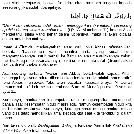
Lalu Allah menjawab, bahwa Dia tidak akan memberi tangguh kepada
seseorang jika sudah tiba ajalnya.
وَلَنْ يُؤَخِّرَ اللَّهُ نَفْسًا إِذَا جَاءَ أَجَلُهَا
"
Dan Allah sekali-kali tidak akan menangguhkan (kematian) seseorang
apabila datang waktu kematiannya.
" (QS. Al Munafiqun: 11) karena Allah
mengetahui siapa yang benar dalam ucpannya, maka ia akan dibalas
sesuai amal dan niatnya.
Imam Al-Tirmidzi meriwayatkan atsar dari Ibnu Abbas
rahimahullah
,
berkata: "barangsiapa yang memiliki harta yang sudah bisa
menyampaikannya untuk berhaji ke Baitullah atau mewajibkannya zakat,
tapi tidak juga melaksanakannya, pasti ia akan minta raj'ah (dikembalikan
lagi ke dunia) ketika sudah mati."
Ada seorang berkata, "wahai Ibnu Abbas bertakwalah kepada Allah!
sesungguhnya yang minta dikembalikan lagi ke dunia adalah orang kafir."
Ibnu Abbas menjawab, "aku akan bacakan kepadamu ayat Al Qur'an
tentang hal itu." Lalu beliau membaca Surat Al Munafiqun ayat 9 sampai
ayat 11.
Karenanya, manfaatkan kesempatan untuk mengumpulkan pundi-pundi
pahala saat kesempatan hidup masih ada. Namun kesempatan hidup kita
ini terbatas waktunya. Karenanya, kita juga harus mengusahakan sebab
yang bisa tetap mengalirkan amal kepada kita saat kita terkubur di dalam
tanah.
Dari Anas bin Malik
Radhiyallahu 'Anhu
, ia berkata: Rasulullah
Shallallahu
'Alaihi Wasallam
telah bersabda,