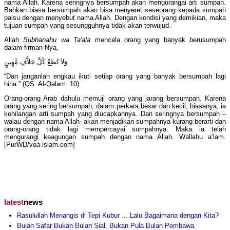
nama Allah. Karena seringnya bersumpah akan mengurangai arti sumpah.
Bahkan biasa bersumpah akan bisa menyeret seseorang kepada sumpah
palsu dengan menyebut nama Allah. Dengan kondisi yang demikian, maka
tujuan sumpah yang sesungguhnya tidak akan terwujud.
Allah
Subhanahu wa Ta'ala
mencela orang yang banyak berusumpah
dalam firman Nya,
وَلاَ تُطِعْ كُلَّ حَلاَّفٍ مَّهِينٍ
“Dan janganlah engkau ikuti setiap orang yang banyak bersumpah lagi
hina.” (QS. Al-Qalam: 10)
Orang-orang Arab dahulu memuji orang yang jarang bersumpah. Karena
orang yang sering bersumpah, dalam perkara besar dan kecil, biasanya, ia
kehilangan arti sumpah yang diucapkannya. Dan seringnya bersumpah –
walau dengan nama Allah- akan menjadikan sumpahnya kurang berarti dan
orang-orang tidak lagi mempercayai sumpahnya. Maka ia telah
mengurangi keagungan sumpah dengan nama Allah. Wallahu a’lam.
[PurWD/voa-islam.com]
latest
news
Rasulullah Menangis di Tepi Kubur ... Lalu Bagaimana dengan Kita?
Bulan Safar Bukan Bulan Sial, Bukan Pula Bulan Pembawa