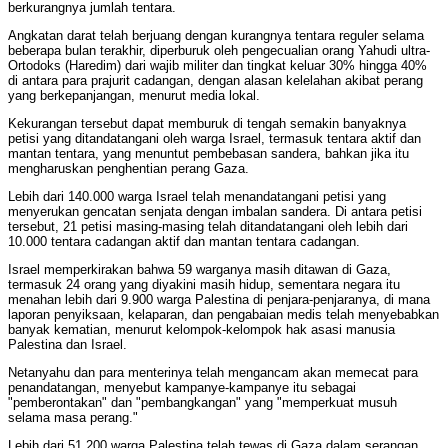
berkurangnya jumlah tentara.
Angkatan darat telah berjuang dengan kurangnya tentara reguler selama
beberapa bulan terakhir, diperburuk oleh pengecualian orang Yahudi ultra-
Ortodoks (Haredim) dari wajib militer dan tingkat keluar 30% hingga 40%
di antara para prajurit cadangan, dengan alasan kelelahan akibat perang
yang berkepanjangan, menurut media lokal.
Kekurangan tersebut dapat memburuk di tengah semakin banyaknya
petisi yang ditandatangani oleh warga Israel, termasuk tentara aktif dan
mantan tentara, yang menuntut pembebasan sandera, bahkan jika itu
mengharuskan penghentian perang Gaza.
Lebih dari 140.000 warga Israel telah menandatangani petisi yang
menyerukan gencatan senjata dengan imbalan sandera. Di antara petisi
tersebut, 21 petisi masing-masing telah ditandatangani oleh lebih dari
10.000 tentara cadangan aktif dan mantan tentara cadangan.
Israel memperkirakan bahwa 59 warganya masih ditawan di Gaza,
termasuk 24 orang yang diyakini masih hidup, sementara negara itu
menahan lebih dari 9.900 warga Palestina di penjara-penjaranya, di mana
laporan penyiksaan, kelaparan, dan pengabaian medis telah menyebabkan
banyak kematian, menurut kelompok-kelompok hak asasi manusia
Palestina dan Israel.
Netanyahu dan para menterinya telah mengancam akan memecat para
penandatangan, menyebut kampanye-kampanye itu sebagai
"pemberontakan" dan "pembangkangan" yang "memperkuat musuh
selama masa perang."
Lebih dari 51.200 warga Palestina telah tewas di Gaza dalam serangan