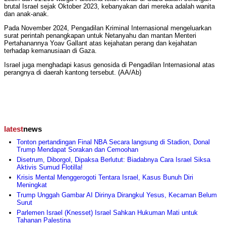
brutal Israel sejak Oktober 2023, kebanyakan dari mereka adalah wanita
dan anak-anak.
Pada November 2024, Pengadilan Kriminal Internasional mengeluarkan
surat perintah penangkapan untuk Netanyahu dan mantan Menteri
Pertahanannya Yoav Gallant atas kejahatan perang dan kejahatan
terhadap kemanusiaan di Gaza.
Israel juga menghadapi kasus genosida di Pengadilan Internasional atas
perangnya di daerah kantong tersebut. (AA/Ab)
latest
news
Tonton pertandingan Final NBA Secara langsung di Stadion, Donal
Trump Mendapat Sorakan dan Cemoohan
Disetrum, Diborgol, Dipaksa Berlutut: Biadabnya Cara Israel Siksa
Aktivis Sumud Flotilla!
Krisis Mental Menggerogoti Tentara Israel, Kasus Bunuh Diri
Meningkat
Trump Unggah Gambar AI Dirinya Dirangkul Yesus, Kecaman Belum
Surut
Parlemen Israel (Knesset) Israel Sahkan Hukuman Mati untuk
Tahanan Palestina