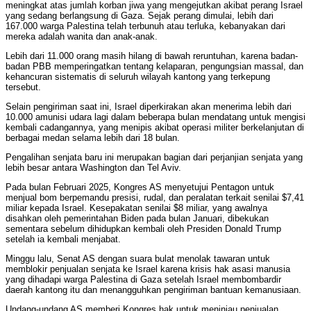
meningkat atas jumlah korban jiwa yang mengejutkan akibat perang Israel
yang sedang berlangsung di Gaza. Sejak perang dimulai, lebih dari
167.000 warga Palestina telah terbunuh atau terluka, kebanyakan dari
mereka adalah wanita dan anak-anak.
Lebih dari 11.000 orang masih hilang di bawah reruntuhan, karena badan-
badan PBB memperingatkan tentang kelaparan, pengungsian massal, dan
kehancuran sistematis di seluruh wilayah kantong yang terkepung
tersebut.
Selain pengiriman saat ini, Israel diperkirakan akan menerima lebih dari
10.000 amunisi udara lagi dalam beberapa bulan mendatang untuk mengisi
kembali cadangannya, yang menipis akibat operasi militer berkelanjutan di
berbagai medan selama lebih dari 18 bulan.
Pengalihan senjata baru ini merupakan bagian dari perjanjian senjata yang
lebih besar antara Washington dan Tel Aviv.
Pada bulan Februari 2025, Kongres AS menyetujui Pentagon untuk
menjual bom berpemandu presisi, rudal, dan peralatan terkait senilai $7,41
miliar kepada Israel. Kesepakatan senilai $8 miliar, yang awalnya
disahkan oleh pemerintahan Biden pada bulan Januari, dibekukan
sementara sebelum dihidupkan kembali oleh Presiden Donald Trump
setelah ia kembali menjabat.
Minggu lalu, Senat AS dengan suara bulat menolak tawaran untuk
memblokir penjualan senjata ke Israel karena krisis hak asasi manusia
yang dihadapi warga Palestina di Gaza setelah Israel membombardir
daerah kantong itu dan menangguhkan pengiriman bantuan kemanusiaan.
Undang-undang AS memberi Kongres hak untuk meninjau penjualan