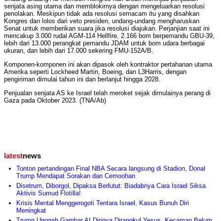
senjata asing utama dan memblokirnya dengan mengeluarkan resolusi
penolakan. Meskipun tidak ada resolusi semacam itu yang disahkan
Kongres dan lolos dari veto presiden, undang-undang mengharuskan
Senat untuk memberikan suara jika resolusi diajukan. Perjanjian saat ini
mencakup 3.000 rudal AGM-114 Hellfire, 2.166 bom berpemandu GBU-39,
lebih dari 13.000 perangkat pemandu JDAM untuk bom udara berbagai
ukuran, dan lebih dari 17.000 sekering FMU-152A/B.
Komponen-komponen ini akan dipasok oleh kontraktor pertahanan utama
Amerika seperti Lockheed Martin, Boeing, dan L3Harris, dengan
pengiriman dimulai tahun ini dan berlanjut hingga 2028.
Penjualan senjata AS ke Israel telah meroket sejak dimulainya perang di
Gaza pada Oktober 2023. (TNA/Ab)
latest
news
Tonton pertandingan Final NBA Secara langsung di Stadion, Donal
Trump Mendapat Sorakan dan Cemoohan
Disetrum, Diborgol, Dipaksa Berlutut: Biadabnya Cara Israel Siksa
Aktivis Sumud Flotilla!
Krisis Mental Menggerogoti Tentara Israel, Kasus Bunuh Diri
Meningkat
Trump Unggah Gambar AI Dirinya Dirangkul Yesus, Kecaman Belum