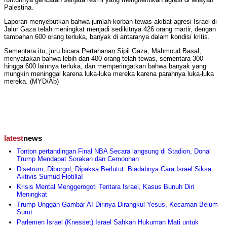
Palestina.
Laporan menyebutkan bahwa jumlah korban tewas akibat agresi Israel di
Jalur Gaza telah meningkat menjadi sedikitnya 426 orang martir, dengan
tambahan 600 orang terluka, banyak di antaranya dalam kondisi kritis.
Sementara itu, juru bicara Pertahanan Sipil Gaza, Mahmoud Basal,
menyatakan bahwa lebih dari 400 orang telah tewas, sementara 300
hingga 600 lainnya terluka, dan memperingatkan bahwa banyak yang
mungkin meninggal karena luka-luka mereka karena parahnya luka-luka
mereka. (MYD/Ab)
latest
news
Tonton pertandingan Final NBA Secara langsung di Stadion, Donal
Trump Mendapat Sorakan dan Cemoohan
Disetrum, Diborgol, Dipaksa Berlutut: Biadabnya Cara Israel Siksa
Aktivis Sumud Flotilla!
Krisis Mental Menggerogoti Tentara Israel, Kasus Bunuh Diri
Meningkat
Trump Unggah Gambar AI Dirinya Dirangkul Yesus, Kecaman Belum
Surut
Parlemen Israel (Knesset) Israel Sahkan Hukuman Mati untuk