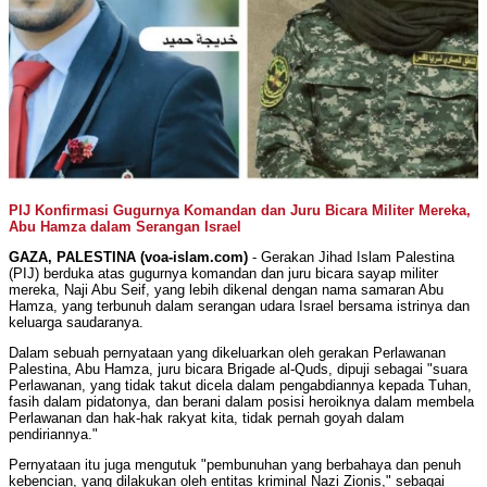
PIJ Konfirmasi Gugurnya Komandan dan Juru Bicara Militer Mereka,
Abu Hamza dalam Serangan Israel
GAZA, PALESTINA (voa-islam.com)
- Gerakan Jihad Islam Palestina
(PIJ) berduka atas gugurnya komandan dan juru bicara sayap militer
mereka, Naji Abu Seif, yang lebih dikenal dengan nama samaran Abu
Hamza, yang terbunuh dalam serangan udara Israel bersama istrinya dan
keluarga saudaranya.
Dalam sebuah pernyataan yang dikeluarkan oleh gerakan Perlawanan
Palestina, Abu Hamza, juru bicara Brigade al-Quds, dipuji sebagai "suara
Perlawanan, yang tidak takut dicela dalam pengabdiannya kepada Tuhan,
fasih dalam pidatonya, dan berani dalam posisi heroiknya dalam membela
Perlawanan dan hak-hak rakyat kita, tidak pernah goyah dalam
pendiriannya."
Pernyataan itu juga mengutuk "pembunuhan yang berbahaya dan penuh
kebencian, yang dilakukan oleh entitas kriminal Nazi Zionis," sebagai