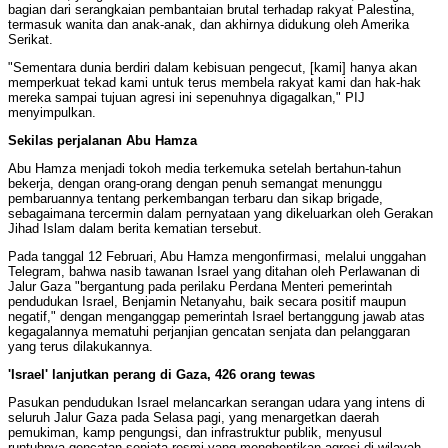
bagian dari serangkaian pembantaian brutal terhadap rakyat Palestina,
termasuk wanita dan anak-anak, dan akhirnya didukung oleh Amerika
Serikat.
"Sementara dunia berdiri dalam kebisuan pengecut, [kami] hanya akan
memperkuat tekad kami untuk terus membela rakyat kami dan hak-hak
mereka sampai tujuan agresi ini sepenuhnya digagalkan," PIJ
menyimpulkan.
Sekilas perjalanan Abu Hamza
Abu Hamza menjadi tokoh media terkemuka setelah bertahun-tahun
bekerja, dengan orang-orang dengan penuh semangat menunggu
pembaruannya tentang perkembangan terbaru dan sikap brigade,
sebagaimana tercermin dalam pernyataan yang dikeluarkan oleh Gerakan
Jihad Islam dalam berita kematian tersebut.
Pada tanggal 12 Februari, Abu Hamza mengonfirmasi, melalui unggahan
Telegram, bahwa nasib tawanan Israel yang ditahan oleh Perlawanan di
Jalur Gaza "bergantung pada perilaku Perdana Menteri pemerintah
pendudukan Israel, Benjamin Netanyahu, baik secara positif maupun
negatif," dengan menganggap pemerintah Israel bertanggung jawab atas
kegagalannya mematuhi perjanjian gencatan senjata dan pelanggaran
yang terus dilakukannya.
'Israel' lanjutkan perang di Gaza, 426 orang tewas
Pasukan pendudukan Israel melancarkan serangan udara yang intens di
seluruh Jalur Gaza pada Selasa pagi, yang menargetkan daerah
pemukiman, kamp pengungsi, dan infrastruktur publik, menyusul
runtuhnya gencatan senjata resmi yang menghentikan agresi di wilayah