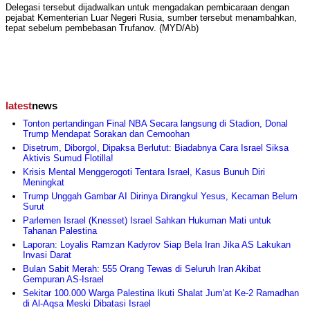
Delegasi tersebut dijadwalkan untuk mengadakan pembicaraan dengan
pejabat Kementerian Luar Negeri Rusia, sumber tersebut menambahkan,
tepat sebelum pembebasan Trufanov. (MYD/Ab)
latest
news
Tonton pertandingan Final NBA Secara langsung di Stadion, Donal
Trump Mendapat Sorakan dan Cemoohan
Disetrum, Diborgol, Dipaksa Berlutut: Biadabnya Cara Israel Siksa
Aktivis Sumud Flotilla!
Krisis Mental Menggerogoti Tentara Israel, Kasus Bunuh Diri
Meningkat
Trump Unggah Gambar AI Dirinya Dirangkul Yesus, Kecaman Belum
Surut
Parlemen Israel (Knesset) Israel Sahkan Hukuman Mati untuk
Tahanan Palestina
Laporan: Loyalis Ramzan Kadyrov Siap Bela Iran Jika AS Lakukan
Invasi Darat
Bulan Sabit Merah: 555 Orang Tewas di Seluruh Iran Akibat
Gempuran AS-Israel
Sekitar 100.000 Warga Palestina Ikuti Shalat Jum'at Ke-2 Ramadhan
di Al-Aqsa Meski Dibatasi Israel