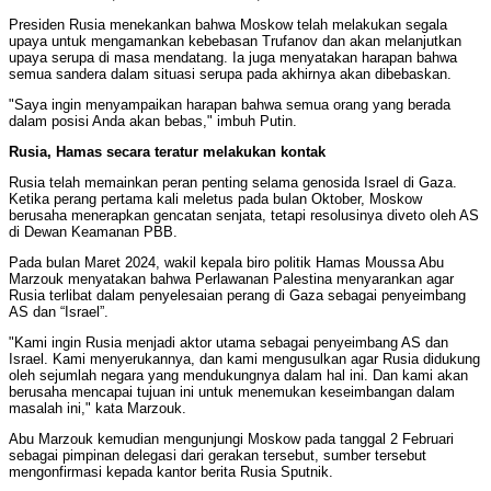
Presiden Rusia menekankan bahwa Moskow telah melakukan segala
upaya untuk mengamankan kebebasan Trufanov dan akan melanjutkan
upaya serupa di masa mendatang. Ia juga menyatakan harapan bahwa
semua sandera dalam situasi serupa pada akhirnya akan dibebaskan.
"Saya ingin menyampaikan harapan bahwa semua orang yang berada
dalam posisi Anda akan bebas," imbuh Putin.
Rusia, Hamas secara teratur melakukan kontak
Rusia telah memainkan peran penting selama genosida Israel di Gaza.
Ketika perang pertama kali meletus pada bulan Oktober, Moskow
berusaha menerapkan gencatan senjata, tetapi resolusinya diveto oleh AS
di Dewan Keamanan PBB.
Pada bulan Maret 2024, wakil kepala biro politik Hamas Moussa Abu
Marzouk menyatakan bahwa Perlawanan Palestina menyarankan agar
Rusia terlibat dalam penyelesaian perang di Gaza sebagai penyeimbang
AS dan “Israel”.
"Kami ingin Rusia menjadi aktor utama sebagai penyeimbang AS dan
Israel. Kami menyerukannya, dan kami mengusulkan agar Rusia didukung
oleh sejumlah negara yang mendukungnya dalam hal ini. Dan kami akan
berusaha mencapai tujuan ini untuk menemukan keseimbangan dalam
masalah ini," kata Marzouk.
Abu Marzouk kemudian mengunjungi Moskow pada tanggal 2 Februari
sebagai pimpinan delegasi dari gerakan tersebut, sumber tersebut
mengonfirmasi kepada kantor berita Rusia Sputnik.