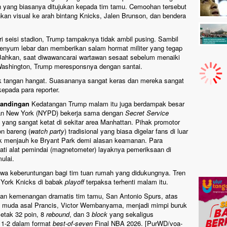
an yang biasanya ditujukan kepada tim tamu. Cemoohan tersebut
kan visual ke arah bintang Knicks, Jalen Brunson, dan bendera
i seisi stadion, Trump tampaknya tidak ambil pusing. Sambil
senyum lebar dan memberikan salam hormat militer yang tegap
 Bahkan, saat diwawancarai wartawan sesaat sebelum menaiki
ashington, Trump meresponsnya dengan santai.
puk tangan hangat. Suasananya sangat keras dan mereka sangat
kepada para reporter.
tandingan
Kedatangan Trump malam itu juga berdampak besar
sian New York (NYPD) bekerja sama dengan
Secret Service
yang sangat ketat di sekitar area Manhattan. Pihak promotor
n bareng (
watch party
) tradisional yang biasa digelar fans di luar
k menjauh ke Bryant Park demi alasan keamanan. Para
ti alat pemindai (magnetometer) layaknya pemeriksaan di
ulai.
a keberuntungan bagi tim tuan rumah yang didukungnya. Tren
 York Knicks di babak
playoff
terpaksa terhenti malam itu.
ngan kemenangan dramatis tim tamu, San Antonio Spurs, atas
g muda asal Prancis, Victor Wembanyama, menjadi mimpi buruk
etak 32 poin, 8
rebound
, dan 3
block
yang sekaligus
 1-2 dalam format
best-of-seven
Final NBA 2026. [PurWD/voa-