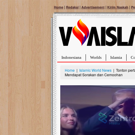
|
|
|
|
Home
Redaksi
Advertisement
Kirim Naskah
Pe
Indonesiana
Worlds
Islamia
Co
Home
|
Islamic World News
| Tonton pert
Mendapat Sorakan dan Cemoohan
Bantu Naura, Balit
Tumor Pembuluh D
Hidup Naura Salsabila 
rintangan yang sangat b
berusia sepuluh bulan, b
menghadapi penyakit yan
pembuluh darah berukur