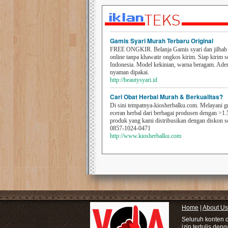
Gamis Syari Murah Terbaru Original
FREE ONGKIR. Belanja Gamis syari dan jilbab t
online tanpa khawatir ongkos kirim. Siap kirim s
Indonesia. Model kekinian, warna beragam. Ad
nyaman dipakai.
http://beautysyari.id
Cari Obat Herbal Murah & Berkualitas?
Di sini tempatnya-kiosherbalku.com. Melayani g
eceran herbal dari berbagai produsen dengan >1.
produk yang kami distribusikan dengan diskon 
0857-1024-0471
http://www.kiosherbalku.com
Home
|
About Us
Seluruh konten 
izin tertulis den