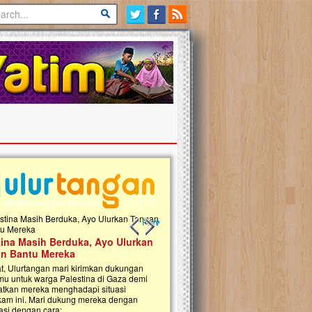
Previous slide
Next slide
tina Masih Berduka, Ayo Ulurkan
Open Donasi Wakaf Pembangu
n Bantu Mereka
Rumah Qur'an & TK Islam Terp
t, Ulurtangan mari kirimkan dukungan
Najjah di Jonggol
mu untuk warga Palestina di Gaza demi
tkan mereka menghadapi situasi
Saat ini, Ulurtangan bersama Yayasan 
am ini. Mari dukung mereka dengan
Najjahtul Islam Jonggol sedang merintis
si dengan cara:...
pembangunan Rumah Qur’an dan Tama