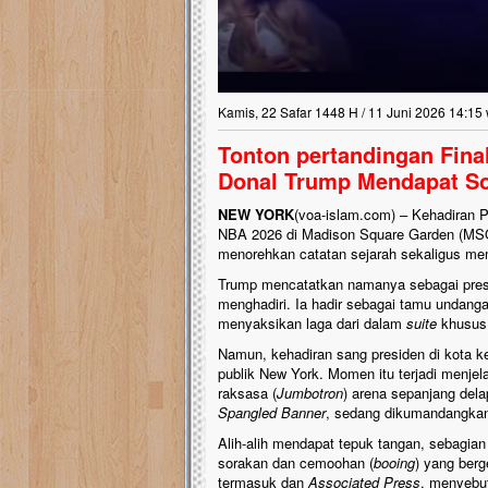
Kamis, 22 Safar 1448 H / 11 Juni 2026 14:15
Tonton pertandingan Fina
Donal Trump Mendapat S
NEW YORK
(voa-islam.com) – Kehadiran 
NBA 2026 di Madison Square Garden (MSG)
menorehkan catatan sejarah sekaligus mem
Trump mencatatkan namanya sebagai presi
menghadiri. Ia hadir sebagai tamu undang
menyaksikan laga dari dalam
suite
khusus 
Namun, kehadiran sang presiden di kota ke
publik New York. Momen itu terjadi menje
raksasa (
Jumbotron
) arena sepanjang del
Spangled Banner
, sedang dikumandangka
Alih-alih mendapat tepuk tangan, sebagi
sorakan dan cemoohan (
booing
) yang berg
termasuk dan
Associated Press
, menyebut