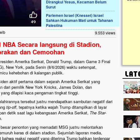
Dirangkul Yesus, Kecaman Belum
Surut
Lima Tahun Mangkrak, Masjid di
Parlemen Israel (Knesset) Israel
Pelosok ini Mengenaskan. Ayo Bantu.!!
Sahkan Hukuman Mati untuk Tahanan
Palestina
Nasib masjid di Kampung Cilumbu ini sungguh
mengenaskan. Lima tahun mangkrak, kini nyaris
 wib
9.553 views
tak berbentuk masjid, dipenuhi rumput liar,
berlumut, dan menghitam terpapar panas dan
l NBA Secara langsung di Stadion,
hujan....
orakan dan Cemoohan
Presiden Amerika Serikat, Donald Trump, dalam Game 3 Final
, New York, pada Senin (8/6/2026) waktu setempat,
icu kehebohan di kalangan publik.
den aktif pertama dalam sejarah Amerika Serikat yang
an dari pemilik New York Knicks, James Dolan, dan
yang dilapisi kaca pengaman tingkat tinggi.
lahirannya tersebut justru mendapatkan sambutan negatif dari
lang
tip-off
, tepatnya ketika wajah Trump ditampilkan di layar
apan detik saat lagu kebangsaan Amerika Serikat,
The Star-
n.
an besar penonton yang memadati MSG justru melontarkan
emuruh keras di dalam stadion. Sejumlah laporan media,
 bahwa reaksi negatif yang diterima Trump bahkan terdengar