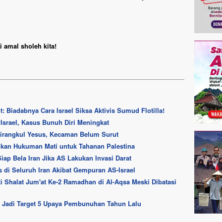
 amal sholeh kita!
t: Biadabnya Cara Israel Siksa Aktivis Sumud Flotilla!
 Israel, Kasus Bunuh Diri Meningkat
irangkul Yesus, Kecaman Belum Surut
ahkan Hukuman Mati untuk Tahanan Palestina
ap Bela Iran Jika AS Lakukan Invasi Darat
 di Seluruh Iran Akibat Gempuran AS-Israel
ti Shalat Jum'at Ke-2 Ramadhan di Al-Aqsa Meski Dibatasi
i Jadi Target 5 Upaya Pembunuhan Tahun Lalu