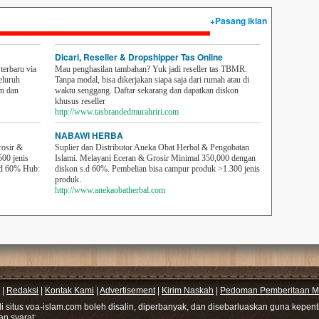
+Pasang iklan
Dicari, Reseller & Dropshipper Tas Online
erbaru via
Mau penghasilan tambahan? Yuk jadi reseller tas TBMR.
eluruh
Tanpa modal, bisa dikerjakan siapa saja dari rumah atau di
em dan
waktu senggang. Daftar sekarang dan dapatkan diskon
khusus reseller
http://www.tasbrandedmurahriri.com
NABAWI HERBA
rosir &
Suplier dan Distributor Aneka Obat Herbal & Pengobatan
500 jenis
Islami. Melayani Eceran & Grosir Minimal 350,000 dengan
sd 60% Hub:
diskon s.d 60%. Pembelian bisa campur produk >1.300 jenis
produk.
http://www.anekaobatherbal.com
|
Redaksi
|
Kontak Kami
|
Advertisement
|
Kirim Naskah
|
Pedoman Pemberitaan Me
di situs voa-islam.com boleh disalin, diperbanyak, dan disebarluaskan guna kepe
gan syarat: