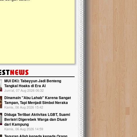
kanak Islam Terpadu (TKIT) An Najjah d
Gedung Majelis Taklim di Jonggol,...
MUI DKI: Tabayyun Jadi Benteng
Tangkal Hoaks di Era AI
Jum'at, 07 Aug 2026 06:32
Dinamain ''Abu Lahab'' Karena Sangat
Tampan, Tapi Menjadi Simbol Neraka
Kamis, 06 Aug 2026 15:42
Diduga Terlibat Aktivitas LGBT, Suami
Beristri Digerebek Warga dan Diusir
dari Kampung
Kamis, 06 Aug 2026 14:59
Teguran Allah kepada kepada Orang