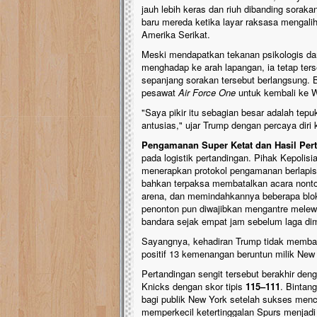
jauh lebih keras dan riuh dibanding sorak
baru mereda ketika layar raksasa mengalih
Amerika Serikat.
Meski mendapatkan tekanan psikologis dar
menghadap ke arah lapangan, ia tetap ter
sepanjang sorakan tersebut berlangsung.
pesawat
Air Force One
untuk kembali ke W
"Saya pikir itu sebagian besar adalah te
antusias," ujar Trump dengan percaya diri 
Pengamanan Super Ketat dan Hasil Per
pada logistik pertandingan. Pihak Kepoli
menerapkan protokol pengamanan berlapis 
bahkan terpaksa membatalkan acara nonto
arena, dan memindahkannya beberapa blo
penonton pun diwajibkan mengantre melewa
bandara sejak empat jam sebelum laga dim
Sayangnya, kehadiran Trump tidak membaw
positif 13 kemenangan beruntun milik New
Pertandingan sengit tersebut berakhir de
Knicks dengan skor tipis
115–111
. Bintan
bagi publik New York setelah sukses menc
memperkecil ketertinggalan Spurs menjadi