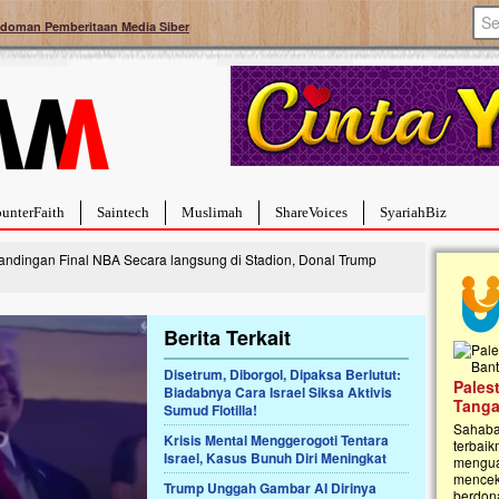
doman Pemberitaan Media Siber
unterFaith
Saintech
Muslimah
ShareVoices
SyariahBiz
andingan Final NBA Secara langsung di Stadion, Donal Trump
Berita Terkait
Disetrum, Diborgol, Dipaksa Berlutut:
a Hebat Sembuh Dari
Pales
Biadabnya Cara Israel Siksa Aktivis
arah
Tanga
Sumud Flotilla!
dipenuhi dengan
Sahaba
Krisis Mental Menggerogoti Tentara
erat. Meskipun baru
terbaik
Israel, Kasus Bunuh Diri Meningkat
ayi yang imut ini harus
mengua
g dahsyat, yaitu tumor
mencek
Trump Unggah Gambar AI Dirinya
an...
berdona