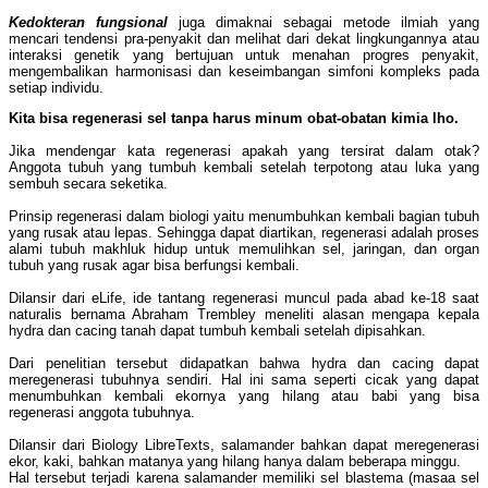
Kedokteran fungsional
juga dimaknai sebagai metode ilmiah yang
mencari tendensi pra-penyakit dan melihat dari dekat lingkungannya atau
interaksi genetik yang bertujuan untuk menahan progres penyakit,
mengembalikan harmonisasi dan keseimbangan simfoni kompleks pada
setiap individu.
Kita bisa regenerasi sel tanpa harus minum obat-obatan kimia lho.
Jika mendengar kata regenerasi apakah yang tersirat dalam otak?
Anggota tubuh yang tumbuh kembali setelah terpotong atau luka yang
sembuh secara seketika.
Prinsip regenerasi dalam biologi yaitu menumbuhkan kembali bagian tubuh
yang rusak atau lepas. Sehingga dapat diartikan, regenerasi adalah proses
alami tubuh makhluk hidup untuk memulihkan sel, jaringan, dan organ
tubuh yang rusak agar bisa berfungsi kembali.
Dilansir dari eLife, ide tantang regenerasi muncul pada abad ke-18 saat
naturalis bernama Abraham Trembley meneliti alasan mengapa kepala
hydra dan cacing tanah dapat tumbuh kembali setelah dipisahkan.
Dari penelitian tersebut didapatkan bahwa hydra dan cacing dapat
meregenerasi tubuhnya sendiri. Hal ini sama seperti cicak yang dapat
menumbuhkan kembali ekornya yang hilang atau babi yang bisa
regenerasi anggota tubuhnya.
Dilansir dari Biology LibreTexts, salamander bahkan dapat meregenerasi
ekor, kaki, bahkan matanya yang hilang hanya dalam beberapa minggu.
Hal tersebut terjadi karena salamander memiliki sel blastema (masaa sel