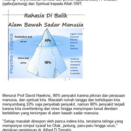
(qalbu/jantung) dan Spiritual kepada Allah SWT.
Menurut Prof David Hawkins, 90% penyakit karena pikiran dan perasaan
manusia, dan spritual kita. Masalah rumah tangga dan kehidupan kita
menyumbang 10% saja penyebab penyakit, namun 90% penyakit terjadi
karena kita overthinking dan stres hingga menyimpan kesal dendam
berlebihan yang tersimpan di alam bawah sadar manusia.
"Setiap masalah direspon oleh panca indera kita, terutama telinga yang
mempunyai simpul syaraf ke Otak, jantung, paru-paru hingga usus,"
demikian penjelasan dr. Alfred D Tomatis.