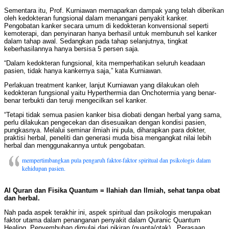
Sementara itu, Prof. Kurniawan memaparkan dampak yang telah diberikan
oleh kedokteran fungsional dalam menangani penyakit kanker.
Pengobatan kanker secara umum di kedokteran konvensional seperti
kemoterapi, dan penyinaran hanya berhasil untuk membunuh sel kanker
dalam tahap awal. Sedangkan pada tahap selanjutnya, tingkat
keberhasilannya hanya bersisa 5 persen saja.
“Dalam kedokteran fungsional, kita memperhatikan seluruh keadaan
pasien, tidak hanya kankernya saja,” kata Kurniawan.
Perlakuan treatment kanker, lanjut Kurniawan yang dilakukan oleh
kedokteran fungsional yaitu Hyperthermia dan Onchotermia yang benar-
benar terbukti dan teruji mengecilkan sel kanker.
“Tetapi tidak semua pasien kanker bisa diobati dengan herbal yang sama,
perlu dilakukan pengecekan dan disesuaikan dengan kondisi pasien,
pungkasnya. Melalui seminar ilmiah ini pula, diharapkan para dokter,
praktisi herbal, peneliti dan generasi muda bisa mengangkat nilai lebih
herbal dan menggunakannya untuk pengobatan.
mempertimbangkan pula pengaruh faktor-faktor spiritual dan psikologis dalam
kehidupan pasien.
Al Quran dan Fisika Quantum = Ilahiah dan Ilmiah, sehat tanpa obat
dan herbal.
Nah pada aspek terakhir ini, aspek spiritual dan psikologis merupakan
faktor utama dalam penanganan penyakit dalam Quranic Quantum
Healing. Penyembuhan dimulai dari pikiran (quanta/otak) , Perasaan