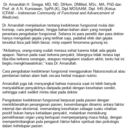
Dr. Amarullah H. Siregar, MD, ND, DIHom, DNMed, MSc, MA, PhD dan
Prof. dr. A.N. Kurniawan, SpPA (K), Dipl.WOSAAM, Dipl. IHS (Ketua
ICFAM –
Indonesian Community of Functional and Advancement of
Medicine
).
Dr. Amarullah menjelaskan tentang kedokteran fungsional mulai dari
konsep, cara pengobatan, hingga bahan-bahan alam yang menjadi
perantara pengobatan fungsional. Selama ini para peneliti dan para dokter
hanya mengobati gejala yang terlihat saja, padahal efek dari gejala
tersebut bisa jadi lebih besar, mirip seperti fenomena gunung es.
“Akibatnya, orang-orang sudah merasa sehat karena tidak ada gejala
apapun. Namun pada saat terkena penyakit, bilangnya tidak terasa tapi
tiba-tiba terkena serangan, ataupun mengalami stadium akhir, tentu hal ini
begitu mengkhawatirkan,” kata Dr. Amarullah.
Cara pengobatan kedokteran fungsional menggunakan Naturoceutical atau
pemberian bahan alam baik secara herbal maupun nutrisi.
Amarullah juga tak menyangkal bahwa manusia saat ini lebih banyak
menyalahkan penyakitnya daripada peduli dengan kesehatan sendiri,
sehingga sakit sedikit minta obat pada dokter.
Pengobatan kedokteran fungsional berpusat pada pasien dengan
menitikberatkan penanganan pasien, keseimbangan dinamis antara faktor
internal dan eksternal, memandang kesehatan sebagai suatu vitalitas
positif bukan hanya ketiadaan penyakit, melainkan mendukung
pemeliharaan organ yang bertujuan memperpanjang masa hidup, dengan
mempertimbangkan pula pengaruh faktor-faktor spiritual dan psikologis
dalam kehidupan pasien.