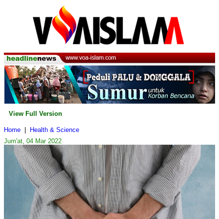
View Full Version
Home
|
Health & Science
Jum'at, 04 Mar 2022