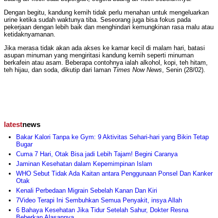
Dengan begitu, kandung kemih tidak perlu menahan untuk mengeluarkan
urine ketika sudah waktunya tiba. Seseorang juga bisa fokus pada
pekerjaan dengan lebih baik dan menghindari kemungkinan rasa malu atau
ketidaknyamanan.
Jika merasa tidak akan ada akses ke kamar kecil di malam hari, batasi
asupan minuman yang mengiritasi kandung kemih seperti minuman
berkafein atau asam. Beberapa contohnya ialah alkohol, kopi, teh hitam,
teh hijau, dan soda, dikutip dari laman
Times Now News
, Senin (28/02).
latest
news
Bakar Kalori Tanpa ke Gym: 9 Aktivitas Sehari-hari yang Bikin Tetap
Bugar
Cuma 7 Hari, Otak Bisa jadi Lebih Tajam! Begini Caranya
Jaminan Kesehatan dalam Kepemimpinan Islam
WHO Sebut Tidak Ada Kaitan antara Penggunaan Ponsel Dan Kanker
Otak
Kenali Perbedaan Migrain Sebelah Kanan Dan Kiri
7Video Terapi Ini Sembuhkan Semua Penyakit, insya Allah
6 Bahaya Kesehatan Jika Tidur Setelah Sahur, Dokter Resna
Beberkan Alasannya