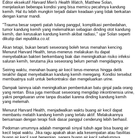
Editor eksekutif
Harvard Men's Health Watch
, Matthew Solan,
menjelaskan beberapa kondisi yang bisa memicu pecahnya kandung
kemih. Hal itu lebih mungkin terjadi dalam keadaan yang tidak berkaitan
dengan kamar mandi.
"Trauma besar seperti patah tulang panggul, komplikasi pembedahan,
tumor kandung kemih yang melemahkan sebagian dinding otot kandung
kemih, dan kerusakan kandung kemih akibat radiasi," ujar Solan seperti
dikutip dari
republika.co.id
.
Akan tetapi, bukan berarti seseorang boleh terus menahan kencing.
Menurut Harvard Health, terus-menerus melakukan itu dapat
menyebabkan bakteri berkembang biak dan meningkatkan risiko infeksi
saluran kemih, terutama jika seseorang belum pernah mengidapnya.
Seiring waktu, menahan buang air kecil terus-menerus hingga detik
terakhir dapat menyebabkan kandung kemih meregang. Kondisi tersebut
membuatnya sulit untuk berkontraksi dan mengeluarkan urine.
Dampak lainnya ialah meningkatkan pembentukan batu ginjal pada orang
yang rentan. Bisa juga membuat seseorang mengidap inkontinensia urine,
yakni pengeluaran urine tanpa disadari karena dinding kandung kemih
yang melemah.
Menurut Harvard Health, menjadwalkan waktu buang air kecil dapat
membantu melatih kandung kemih yang terlalu aktif. Melakukannya
bersamaan dengan terapi fisik dasar panggul cenderung lebih berhasil.
Pedoman umumnya adalah mengenali sinyal tubuh agar bisa buang air
kecil tepat waktu. Jika ragu apakah akan ada kesempatan atau fasilitas
buang air kecil saat bepergian, segera buang air kecil sebelumnya.