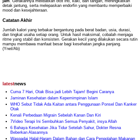
jam
. Gerakannya melibatkan otot inti, kaki, dan tangan, meningkatkan
detak jantung, serta melepaskan endorfin yang membantu memperbaiki
mood dan kesejahteraan.
Catatan Akhir
Jumlah kalori yang terbakar bergantung pada berat badan, usia, durasi,
dan tingkat usaha setiap orang. Untuk hasil maksimal, cobalah menjaga
ritme yang stabil dan konsisten. Gerakan kecil yang dilakukan secara rutin
mampu membawa manfaat besar bagi kesehatan jangka panjang.
(Ynet/Ab)
latest
news
Cuma 7 Hari, Otak Bisa jadi Lebih Tajam! Begini Caranya
Jaminan Kesehatan dalam Kepemimpinan Islam
WHO Sebut Tidak Ada Kaitan antara Penggunaan Ponsel Dan Kanker
Otak
Kenali Perbedaan Migrain Sebelah Kanan Dan Kiri
7Video Terapi Ini Sembuhkan Semua Penyakit, insya Allah
6 Bahaya Kesehatan Jika Tidur Setelah Sahur, Dokter Resna
Beberkan Alasannya
Waspadai Halal-Haram Dalam Bahan dan Cara Pengolahan Makanan