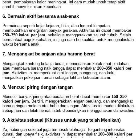
berat, pembakaran kalori meningkat. Ini cara mudah untuk tetap aktif
sambil menyelesaikan keperluan.
6. Bermain aktif bersama anak-anak
Permainan seperti kejar-kejaran, bola, atau lompat-lompatan
membutuhkan energi dan banyak gerakan. Aktivitas ini dapat membakar
250–350 kalori per jam
, sekaligus menggerakkan seluruh tubuh. Selain
bermanfaat bagi kesehatan, ini juga cara berkualitas untuk menghabiskan
waktu bersama anak.
7. Mengangkat belanjaan atau barang berat
Mengangkat kantong belanja berat, memindahkan kotak saat pindahan,
atau membawa barang naik tangga dapat membakar
200–350 kalori per
jam
. Aktivitas ini memperkuat otot lengan, punggung, dan kaki,
menjadikan pekerjaan rumah sebagai latihan kekuatan alami.
8. Mencuci piring dengan tangan
Mencuci banyak piring atau peralatan berat dapat membakar
150–250
kalori per jam
. Berdiri, menggerakkan lengan berulang, dan mengangkat
barang ringan melatih otot bahu dan lengan. Aktivitas ini mudah dilakukan
setiap hari dan lebih hemat listrik dibandingkan menggunakan dishwasher.
9. Aktivitas seksual (Khusus untuk yang telah Menikah)
Ya, hubungan seksual juga termasuk olahraga. Tergantung intensitas,
durasi, dan upaya fisik, aktivitas ini dapat membakar
100–300 kalori per