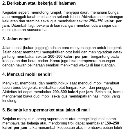
2. Berkebun atau bekerja di halaman
Kegiatan seperti memotong rumput, menyapu daun, menanam bunga,
atau menggali tanah melibatkan seluruh tubuh. Aktivitas ini membangun
kekuatan dan stamina sekaligus membakar sekitar
250–350 kalori per
jam
. Ditambah lagi, bekerja di luar ruangan memberi udara segar dan
meningkatkan suasana hati.
3. Jalan cepat
Jalan cepat (bukan jogging) adalah cara menyenangkan untuk bergerak.
Jalan cepat membantu mengaktifkan otot kaki dan meningkatkan detak
jantung, membakar sekitar
200–300 kalori per jam
, bergantung pada
kecepatan dan berat badan. Kamu juga bisa mempererat hubungan
dengan hewan peliharaan sembari menikmati waktu di luar ruangan.
4. Mencuci mobil sendiri
Menyikat, membilas, dan membungkuk saat mencuci mobil membuat
tubuh terus bergerak, melibatkan otot lengan, kaki, dan punggung.
Aktivitas ini dapat membakar
200–300 kalori per jam
. Selain itu, kamu
menghemat biaya cuci mobil sekaligus mendapatkan hasil mobil yang
kinclong.
5. Belanja ke supermarket atau jalan di mall
Berjalan menyusuri lorong supermarket atau mengelilingi mall sambil
membawa tas belanja atau mendorong troli dapat membakar
150–250
kalori per jam
. Jika menambah kecepatan atau membawa beban lebih