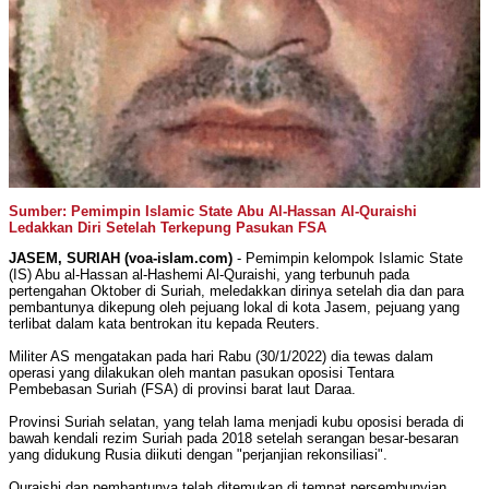
Sumber: Pemimpin Islamic State Abu Al-Hassan Al-Quraishi
Ledakkan Diri Setelah Terkepung Pasukan FSA
JASEM, SURIAH (voa-islam.com)
- Pemimpin kelompok Islamic State
(IS) Abu al-Hassan al-Hashemi Al-Quraishi, yang terbunuh pada
pertengahan Oktober di Suriah, meledakkan dirinya setelah dia dan para
pembantunya dikepung oleh pejuang lokal di kota Jasem, pejuang yang
terlibat dalam kata bentrokan itu kepada Reuters.
Militer AS mengatakan pada hari Rabu (30/1/2022) dia tewas dalam
operasi yang dilakukan oleh mantan pasukan oposisi Tentara
Pembebasan Suriah (FSA) di provinsi barat laut Daraa.
Provinsi Suriah selatan, yang telah lama menjadi kubu oposisi berada di
bawah kendali rezim Suriah pada 2018 setelah serangan besar-besaran
yang didukung Rusia diikuti dengan "perjanjian rekonsiliasi".
Quraishi dan pembantunya telah ditemukan di tempat persembunyian