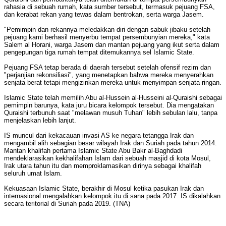
rahasia di sebuah rumah, kata sumber tersebut, termasuk pejuang FSA,
dan kerabat rekan yang tewas dalam bentrokan, serta warga Jasem.
"Pemimpin dan rekannya meledakkan diri dengan sabuk jibaku setelah
pejuang kami berhasil menyerbu tempat persembunyian mereka," kata
Salem al Horani, warga Jasem dan mantan pejuang yang ikut serta dalam
pengepungan tiga rumah tempat ditemukannya sel Islamic State.
Pejuang FSA tetap berada di daerah tersebut setelah ofensif rezim dan
"perjanjian rekonsiliasi", yang menetapkan bahwa mereka menyerahkan
senjata berat tetapi mengizinkan mereka untuk menyimpan senjata ringan.
Islamic State telah memilih Abu al-Hussein al-Husseini al-Quraishi sebagai
pemimpin barunya, kata juru bicara kelompok tersebut. Dia mengatakan
Quraishi terbunuh saat "melawan musuh Tuhan" lebih sebulan lalu, tanpa
menjelaskan lebih lanjut.
IS muncul dari kekacauan invasi AS ke negara tetangga Irak dan
mengambil alih sebagian besar wilayah Irak dan Suriah pada tahun 2014.
Mantan khalifah pertama Islamic State Abu Bakr al-Baghdadi
mendeklarasikan kekhalifahan Islam dari sebuah masjid di kota Mosul,
Irak utara tahun itu dan memproklamasikan dirinya sebagai khalifah
seluruh umat Islam.
Kekuasaan Islamic State, berakhir di Mosul ketika pasukan Irak dan
internasional mengalahkan kelompok itu di sana pada 2017. IS dikalahkan
secara teritorial di Suriah pada 2019. (TNA)