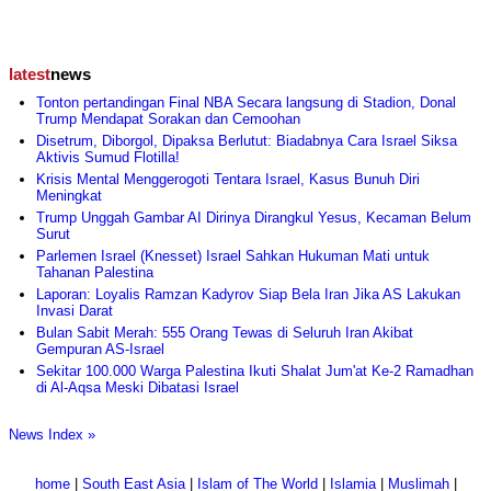
latest
news
Tonton pertandingan Final NBA Secara langsung di Stadion, Donal
Trump Mendapat Sorakan dan Cemoohan
Disetrum, Diborgol, Dipaksa Berlutut: Biadabnya Cara Israel Siksa
Aktivis Sumud Flotilla!
Krisis Mental Menggerogoti Tentara Israel, Kasus Bunuh Diri
Meningkat
Trump Unggah Gambar AI Dirinya Dirangkul Yesus, Kecaman Belum
Surut
Parlemen Israel (Knesset) Israel Sahkan Hukuman Mati untuk
Tahanan Palestina
Laporan: Loyalis Ramzan Kadyrov Siap Bela Iran Jika AS Lakukan
Invasi Darat
Bulan Sabit Merah: 555 Orang Tewas di Seluruh Iran Akibat
Gempuran AS-Israel
Sekitar 100.000 Warga Palestina Ikuti Shalat Jum'at Ke-2 Ramadhan
di Al-Aqsa Meski Dibatasi Israel
News Index »
home
|
South East Asia
|
Islam of The World
|
Islamia
|
Muslimah
|