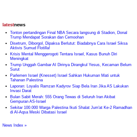
latest
news
Tonton pertandingan Final NBA Secara langsung di Stadion, Donal
Trump Mendapat Sorakan dan Cemoohan
Disetrum, Diborgol, Dipaksa Berlutut: Biadabnya Cara Israel Siksa
Aktivis Sumud Flotilla!
Krisis Mental Menggerogoti Tentara Israel, Kasus Bunuh Diri
Meningkat
Trump Unggah Gambar AI Dirinya Dirangkul Yesus, Kecaman Belum
Surut
Parlemen Israel (Knesset) Israel Sahkan Hukuman Mati untuk
Tahanan Palestina
Laporan: Loyalis Ramzan Kadyrov Siap Bela Iran Jika AS Lakukan
Invasi Darat
Bulan Sabit Merah: 555 Orang Tewas di Seluruh Iran Akibat
Gempuran AS-Israel
Sekitar 100.000 Warga Palestina Ikuti Shalat Jum'at Ke-2 Ramadhan
di Al-Aqsa Meski Dibatasi Israel
News Index »