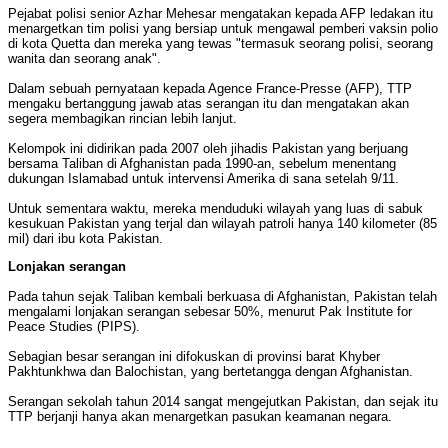
Pejabat polisi senior Azhar Mehesar mengatakan kepada AFP ledakan itu
menargetkan tim polisi yang bersiap untuk mengawal pemberi vaksin polio
di kota Quetta dan mereka yang tewas "termasuk seorang polisi, seorang
wanita dan seorang anak".
Dalam sebuah pernyataan kepada Agence France-Presse (AFP), TTP
mengaku bertanggung jawab atas serangan itu dan mengatakan akan
segera membagikan rincian lebih lanjut.
Kelompok ini didirikan pada 2007 oleh jihadis Pakistan yang berjuang
bersama Taliban di Afghanistan pada 1990-an, sebelum menentang
dukungan Islamabad untuk intervensi Amerika di sana setelah 9/11.
Untuk sementara waktu, mereka menduduki wilayah yang luas di sabuk
kesukuan Pakistan yang terjal dan wilayah patroli hanya 140 kilometer (85
mil) dari ibu kota Pakistan.
Lonjakan serangan
Pada tahun sejak Taliban kembali berkuasa di Afghanistan, Pakistan telah
mengalami lonjakan serangan sebesar 50%, menurut Pak Institute for
Peace Studies (PIPS).
Sebagian besar serangan ini difokuskan di provinsi barat Khyber
Pakhtunkhwa dan Balochistan, yang bertetangga dengan Afghanistan.
Serangan sekolah tahun 2014 sangat mengejutkan Pakistan, dan sejak itu
TTP berjanji hanya akan menargetkan pasukan keamanan negara.