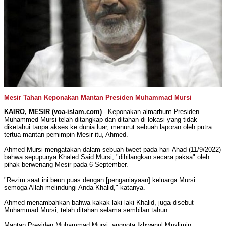
Mesir Tahan Keponakan Mantan Presiden Muhammad Mursi
KAIRO, MESIR (voa-islam.com)
- Keponakan almarhum Presiden
Muhammed Mursi telah ditangkap dan ditahan di lokasi yang tidak
diketahui tanpa akses ke dunia luar, menurut sebuah laporan oleh putra
tertua mantan pemimpin Mesir itu, Ahmed.
Ahmed Mursi mengatakan dalam sebuah tweet pada hari Ahad (11/9/2022)
bahwa sepupunya Khaled Said Mursi, "dihilangkan secara paksa" oleh
pihak berwenang Mesir pada 6 September.
"Rezim saat ini beun puas dengan [penganiayaan] keluarga Mursi ...
semoga Allah melindungi Anda Khalid," katanya.
Ahmed menambahkan bahwa kakak laki-laki Khalid, juga disebut
Muhammad Mursi, telah ditahan selama sembilan tahun.
Mantan Presiden Muhammad Mursi, anggota Ikhwanul Muslimin,