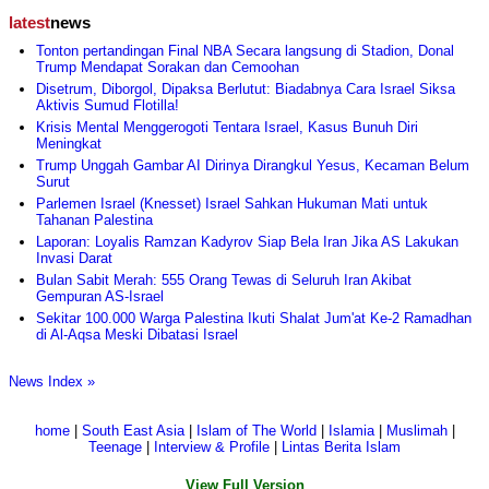
latest
news
Tonton pertandingan Final NBA Secara langsung di Stadion, Donal
Trump Mendapat Sorakan dan Cemoohan
Disetrum, Diborgol, Dipaksa Berlutut: Biadabnya Cara Israel Siksa
Aktivis Sumud Flotilla!
Krisis Mental Menggerogoti Tentara Israel, Kasus Bunuh Diri
Meningkat
Trump Unggah Gambar AI Dirinya Dirangkul Yesus, Kecaman Belum
Surut
Parlemen Israel (Knesset) Israel Sahkan Hukuman Mati untuk
Tahanan Palestina
Laporan: Loyalis Ramzan Kadyrov Siap Bela Iran Jika AS Lakukan
Invasi Darat
Bulan Sabit Merah: 555 Orang Tewas di Seluruh Iran Akibat
Gempuran AS-Israel
Sekitar 100.000 Warga Palestina Ikuti Shalat Jum'at Ke-2 Ramadhan
di Al-Aqsa Meski Dibatasi Israel
News Index »
home
|
South East Asia
|
Islam of The World
|
Islamia
|
Muslimah
|
Teenage
|
Interview & Profile
|
Lintas Berita Islam
View Full Version