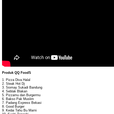
Produk QQ FoodS
1. Pizza Diva Halal
2. Steak Hot Dj
3. Siomay Sukadi Bandung
4. Seblak Blakan
5. Pizzamu dan Burgermu
6. Bakso Pak Muslim
7. Padang Express Bekasi
8. Good Burger
9. Kedai Tahu Bu Marni