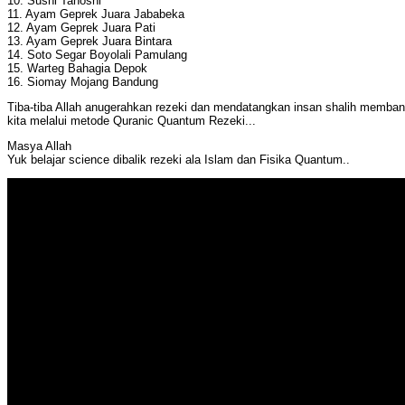
10. Sushi Tanoshi
11. Ayam Geprek Juara Jababeka
12. Ayam Geprek Juara Pati
13. Ayam Geprek Juara Bintara
14. Soto Segar Boyolali Pamulang
15. Warteg Bahagia Depok
16. Siomay Mojang Bandung
Tiba-tiba Allah anugerahkan rezeki dan mendatangkan insan shalih membant
kita melalui metode Quranic Quantum Rezeki...
Masya Allah
Yuk belajar science dibalik rezeki ala Islam dan Fisika Quantum..