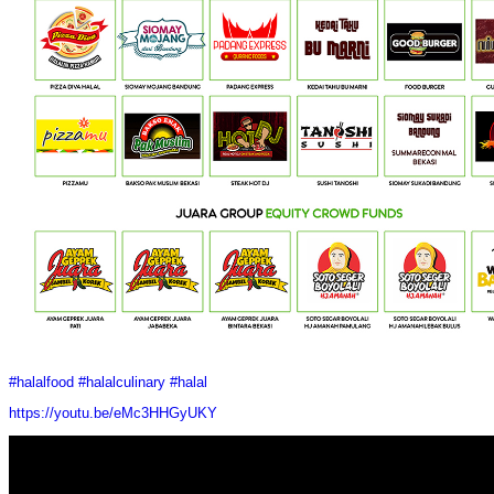
#
halalfood
#
halalculinary
#
halal
https://youtu.be/eMc3HHGyUKY