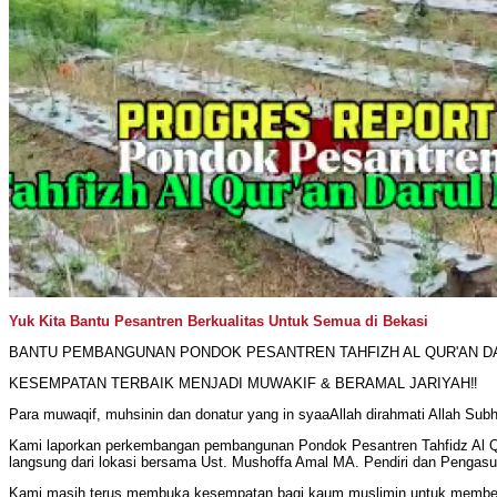
Yuk Kita Bantu Pesantren Berkualitas Untuk Semua di Bekasi
BANTU PEMBANGUNAN PONDOK PESANTREN TAHFIZH AL QUR'AN DA
KESEMPATAN TERBAIK MENJADI MUWAKIF & BERAMAL JARIYAH‼️
Para muwaqif, muhsinin dan donatur yang in syaaAllah dirahmati Allah Su
Kami laporkan perkembangan pembangunan Pondok Pesantren Tahfidz Al Qu
langsung dari lokasi bersama Ust. Mushoffa Amal MA. Pendiri dan Pengas
Kami masih terus membuka kesempatan bagi kaum muslimin untuk membe