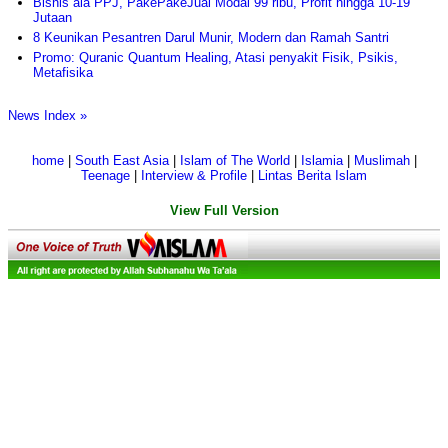
Bisnis ala PPJ, PakePakeJual Modal 99 ribu, Profit hingga 10-19
Jutaan
8 Keunikan Pesantren Darul Munir, Modern dan Ramah Santri
Promo: Quranic Quantum Healing, Atasi penyakit Fisik, Psikis,
Metafisika
News Index »
home
|
South East Asia
|
Islam of The World
|
Islamia
|
Muslimah
|
Teenage
|
Interview & Profile
|
Lintas Berita Islam
View Full Version