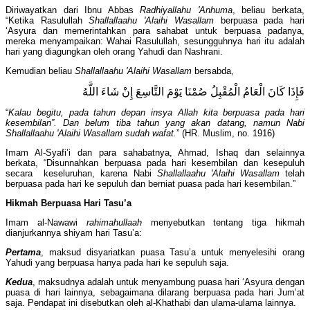
Diriwayatkan dari Ibnu Abbas
Radhiyallahu 'Anhuma
, beliau berkata,
“Ketika Rasulullah
Shallallaahu 'Alaihi Wasallam
berpuasa pada hari
‘Asyura dan memerintahkan para sahabat untuk berpuasa padanya,
mereka menyampaikan: Wahai Rasulullah, sesungguhnya hari itu adalah
hari yang diagungkan oleh orang Yahudi dan Nashrani.
Kemudian beliau
Shallallaahu 'Alaihi Wasallam
bersabda,
فَإِذَا كَانَ الْعَامُ الْمُقْبِلُ صُمْنَا يَوْمَ التَّاسِعَ إِنْ شَاءَ اللَّهُ
“
Kalau begitu, pada tahun depan insya Allah kita berpuasa pada hari
kesembilan”. Dan belum tiba tahun yang akan datang, namun Nabi
Shallallaahu 'Alaihi Wasallam
sudah wafat.
” (HR. Muslim, no. 1916)
Imam Al-Syafi’i dan para sahabatnya, Ahmad, Ishaq dan selainnya
berkata, “Disunnahkan berpuasa pada hari kesembilan dan kesepuluh
secara keseluruhan, karena Nabi
Shallallaahu 'Alaihi Wasallam
telah
berpuasa pada hari ke sepuluh dan berniat puasa pada hari kesembilan.”
Hikmah Berpuasa Hari Tasu’a
Imam al-Nawawi
rahimahullaah
menyebutkan tentang tiga hikmah
dianjurkannya shiyam hari Tasu’a:
Pertama
, maksud disyariatkan puasa Tasu’a untuk menyelesihi orang
Yahudi yang berpuasa hanya pada hari ke sepuluh saja.
Kedua
, maksudnya adalah untuk menyambung puasa hari ‘Asyura dengan
puasa di hari lainnya, sebagaimana dilarang berpuasa pada hari Jum’at
saja. Pendapat ini disebutkan oleh al-Khathabi dan ulama-ulama lainnya.