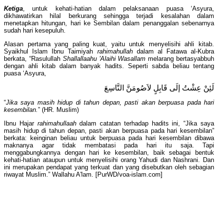
Ketiga
, untuk kehati-hatian dalam pelaksanaan puasa ‘Asyura,
dikhawatirkan hilal berkurang sehingga terjadi kesalahan dalam
menetapkan hitungan, hari ke Sembilan dalam penanggalan sebenarnya
sudah hari kesepuluh.
Alasan pertama yang paling kuat, yaitu untuk menyelisihi ahli kitab.
Syaikhul Islam Ibnu Taimiyah
rahimahullah
dalam al Fatawa al-Kubra
berkata, “Rasulullah
Shallallaahu 'Alaihi Wasallam
melarang bertasyabbuh
dengan ahli kitab dalam banyak hadits. Seperti sabda beliau tentang
puasa ‘Asyura,
لَئِنْ عِشْتُ إلَى قَابِلٍ لاَصُومَنَّ التَّاسِعَ
“
Jika saya masih hidup di tahun depan, pasti akan berpuasa pada hari
kesembilan.
” (HR. Muslim)
Ibnu Hajar
rahimahullaah
dalam catatan terhadap hadits ini, “Jika saya
masih hidup di tahun depan, pasti akan berpuasa pada hari kesembilan”
berkata: keinginan beliau untuk berpuasa pada hari kesembilan dibawa
maknanya agar tidak membatasi pada hari itu saja. Tapi
menggabungkannya dengan hari ke kesembilan, baik sebagai bentuk
kehati-hatian ataupun untuk menyelisihi orang Yahudi dan Nashrani. Dan
ini merupakan pendapat yang terkuat dan yang disebutkan oleh sebagian
riwayat Muslim.” Wallahu A'lam. [PurWD/voa-islam.com]