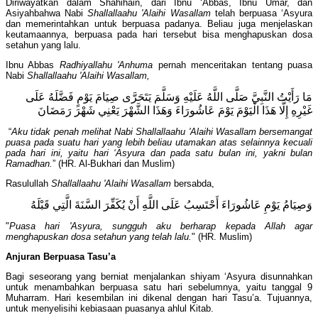
Diriwayatkan dalam Shahihain, dari Ibnu ‘Abbas, Ibnu Umar, dan
Asiyahbahwa Nabi
Shallallaahu 'Alaihi Wasallam
telah berpuasa ‘Asyura
dan memerintahkan untuk berpuasa padanya. Beliau juga menjelaskan
keutamaannya, berpuasa pada hari tersebut bisa menghapuskan dosa
setahun yang lalu.
Ibnu Abbas
Radhiyallahu 'Anhuma
pernah menceritakan tentang puasa
Nabi
Shallallaahu 'Alaihi Wasallam,
مَا رَأَيْتُ النَّبِيَّ صَلَّى اللَّهُ عَلَيْهِ وَسَلَّمَ يَتَحَرَّى صِيَامَ يَوْمٍ فَضَّلَهُ عَلَى
غَيْرِهِ إِلَّا هَذَا الْيَوْمَ يَوْمَ عَاشُورَاءَ وَهَذَا الشَّهْرَ يَعْنِي شَهْرَ رَمَضَانَ
“
Aku tidak penah melihat Nabi Shallallaahu 'Alaihi Wasallam bersemangat
puasa pada suatu hari yang lebih beliau utamakan atas selainnya kecuali
pada hari ini, yaitu hari ‘Asyura dan pada satu bulan ini, yakni bulan
Ramadhan.
” (HR. Al-Bukhari dan Muslim)
Rasulullah
Shallallaahu 'Alaihi Wasallam
bersabda,
وَصِيَامُ يَوْمِ عَاشُورَاءَ أَحْتَسِبُ عَلَى اللَّهِ أَنْ يُكَفِّرَ السَّنَةَ الَّتِي قَبْلَهُ
"
Puasa hari 'Asyura, sungguh aku berharap kepada Allah agar
menghapuskan dosa setahun yang telah lalu.
" (HR. Muslim)
Anjuran Berpuasa Tasu’a
Bagi seseorang yang berniat menjalankan shiyam ‘Asyura disunnahkan
untuk menambahkan berpuasa satu hari sebelumnya, yaitu tanggal 9
Muharram. Hari kesembilan ini dikenal dengan hari Tasu’a. Tujuannya,
untuk menyelisihi kebiasaan puasanya ahlul Kitab.