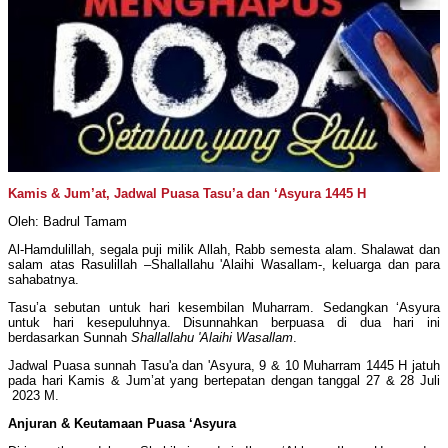
Kamis & Jum’at, Jadwal Puasa Tasu’a dan ‘Asyura 1445 H
Oleh: Badrul Tamam
Al-Hamdulillah, segala puji milik Allah, Rabb semesta alam. Shalawat dan
salam atas Rasulillah –Shallallahu 'Alaihi Wasallam-, keluarga dan para
sahabatnya.
Tasu’a sebutan untuk hari kesembilan Muharram. Sedangkan ‘Asyura
untuk hari kesepuluhnya. Disunnahkan berpuasa di dua hari ini
berdasarkan Sunnah
Shallallahu 'Alaihi Wasallam
.
Jadwal Puasa sunnah Tasu'a dan 'Asyura, 9 & 10 Muharram 1445 H jatuh
pada hari Kamis & Jum’at yang bertepatan dengan tanggal 27 & 28 Juli
2023 M.
Anjuran & Keutamaan Puasa ‘Asyura