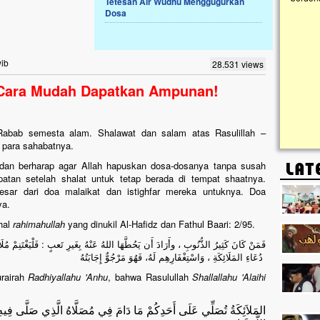
Tetesan Air Wudhu Menggugurkan
Dosa
Lima Tahun Mangkrak, Masjid di
Pelosok ini Mengenaskan. Ayo Bantu.!!
Nasib masjid di Kampung Cilumbu ini sungguh
wib
28.531 views
mengenaskan. Lima tahun mangkrak, kini nyaris
tak berbentuk masjid, dipenuhi rumput liar,
 Cara Mudah Dapatkan Ampunan!
berlumut, dan menghitam terpapar panas dan
hujan....
h, Rabab semesta alam. Shalawat dan salam atas Rasulillah –
n para sahabatnya.
an berharap agar Allah hapuskan dosa-dosanya tanpa susah
an setelah shalat untuk tetap berada di tempat shaatnya.
sar dari doa malaikat dan istighfar mereka untuknya. Doa
ya.
hal
rahimahullah
yang dinukil Al-Hafidz dan Fathul Baari: 2/95.
فَمَنْ كَانَ كَثِيرُ الذُّنُوبِ ، وأَرَادَ أَن يَحُطَّهَا اللهُ عَنْهُ بِغَيرِ تَعبٍ : فَلْيَغْتَنِمْ مُلَاز
دُعَاءِ المَلَائِكَةِ ، وَاسْتِغْفَارِهِم لَهُ، فَهُوَ مَرْجُوٌّ إِجَابَتُهُ
urairah
Radhiyallahu 'Anhu
, bahwa Rasulullah
Shallallahu 'Alaihi
المَلاَئِكَةُ تُصَلِّي عَلَى أَحَدِكُمْ مَا دَامَ فِي مُصَلَّاهُ الَّذِي صَلَّى فِيهِ ،