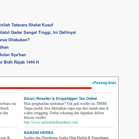
nilah Tatacara Shalat Kusuf
atul Qadar Sangat Tinggi, Ini Dalilnya!
arus Dilakukan?
dhan
Bulan Sya'ban
l Bidh Rajab 1444 H
+Pasang iklan
Dicari, Reseller & Dropshipper Tas Online
erbaru via
Mau penghasilan tambahan? Yuk jadi reseller tas TBMR.
eluruh
Tanpa modal, bisa dikerjakan siapa saja dari rumah atau di
em dan
waktu senggang. Daftar sekarang dan dapatkan diskon
khusus reseller
http://www.tasbrandedmurahriri.com
NABAWI HERBA
rosir &
Suplier dan Distributor Aneka Obat Herbal & Pengobatan