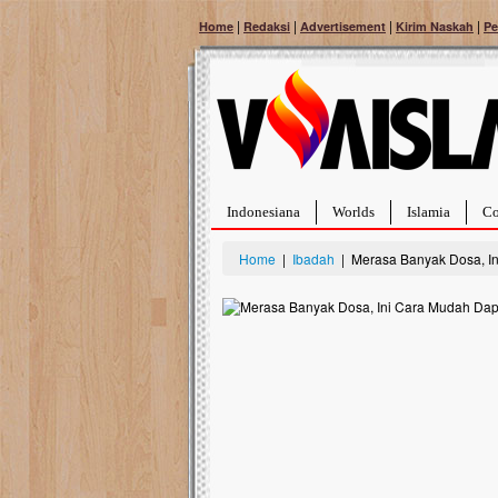
|
|
|
|
Home
Redaksi
Advertisement
Kirim Naskah
Pe
Indonesiana
Worlds
Islamia
Co
Home
|
Ibadah
| Merasa Banyak Dosa, I
Bantu Naura, Balit
Tumor Pembuluh D
Hidup Naura Salsabila 
rintangan yang sangat b
berusia sepuluh bulan, b
menghadapi penyakit yan
pembuluh darah berukur