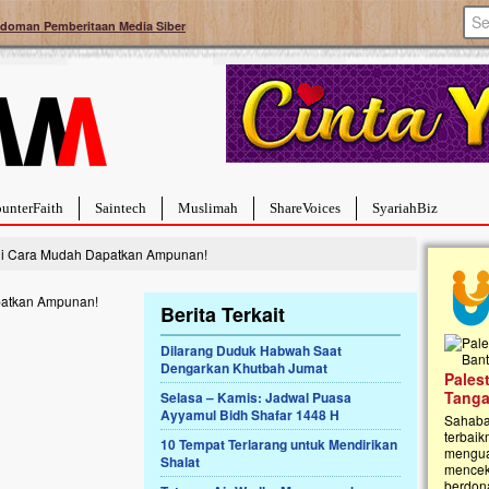
doman Pemberitaan Media Siber
unterFaith
Saintech
Muslimah
ShareVoices
SyariahBiz
ni Cara Mudah Dapatkan Ampunan!
Berita Terkait
Dilarang Duduk Habwah Saat
Dengarkan Khutbah Jumat
a Hebat Sembuh Dari
Pales
arah
Tanga
Selasa – Kamis: Jadwal Puasa
Ayyamul Bidh Shafar 1448 H
dipenuhi dengan
Sahaba
erat. Meskipun baru
terbaik
10 Tempat Terlarang untuk Mendirikan
ayi yang imut ini harus
mengua
Shalat
g dahsyat, yaitu tumor
mencek
an...
berdona