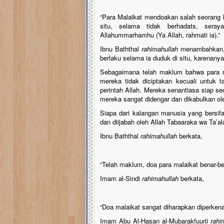
“Para Malaikat mendoakan salah seorang ka
situ, selama tidak berhadats, seray
Allahummarhamhu (Ya Allah, rahmati ia).”
Ibnu Baththal
rahimahullah
menambahkan, d
berlaku selama ia duduk di situ, karenanya
Sebagaimana telah maklum bahwa para ma
mereka tidak diciptakan kecuali untuk t
perintah Allah. Mereka senantiasa siap s
mereka sangat didengar dan dikabulkan ole
Siapa dari kalangan manusia yang bersifa
dan diijabah oleh Allah Tabaaraka wa Ta’al
Ibnu Baththal
rahimahullah
berkata,
“Telah maklum, doa para malaikat benar-be
Imam al-Sindi
rahimahullah
berkata,
“Doa malaikat sangat diharapkan diperkena
Imam Abu Al-Hasan al-Mubarakfuurii
rahi