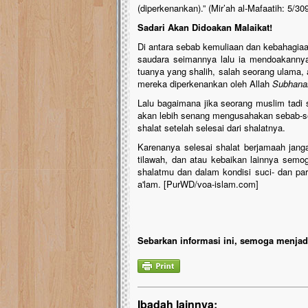
(diperkenankan).” (Mir’ah al-Mafaatih: 5/30
Sadari Akan Didoakan Malaikat!
Di antara sebab kemuliaan dan kebahagiaan
saudara seimannya lalu ia mendoakannya 
tuanya yang shalih, salah seorang ulama, a
mereka diperkenankan oleh Allah
Subhanah
Lalu bagaimana jika seorang muslim tadi
akan lebih senang mengusahakan sebab-se
shalat setelah selesai dari shalatnya.
Karenanya selesai shalat berjamaah janga
tilawah, dan atau kebaikan lainnya semo
shalatmu dan dalam kondisi suci- dan p
a'lam. [PurWD/voa-islam.com]
Sebarkan informasi ini, semoga menjadi
Ibadah lainnya: