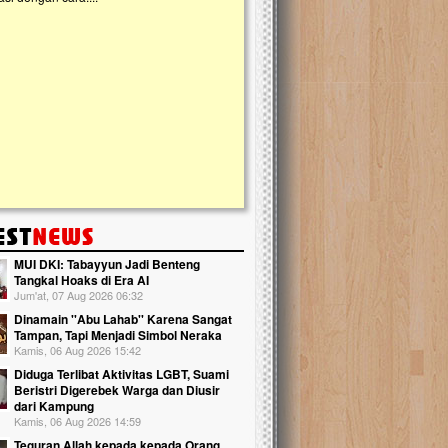
kanak Islam Terpadu (TKIT) An Najjah d
Gedung Majelis Taklim di Jonggol,...
MUI DKI: Tabayyun Jadi Benteng
Tangkal Hoaks di Era AI
Jum'at, 07 Aug 2026 06:32
Dinamain ''Abu Lahab'' Karena Sangat
Tampan, Tapi Menjadi Simbol Neraka
Kamis, 06 Aug 2026 15:42
Diduga Terlibat Aktivitas LGBT, Suami
Beristri Digerebek Warga dan Diusir
dari Kampung
Kamis, 06 Aug 2026 14:59
Teguran Allah kepada kepada Orang