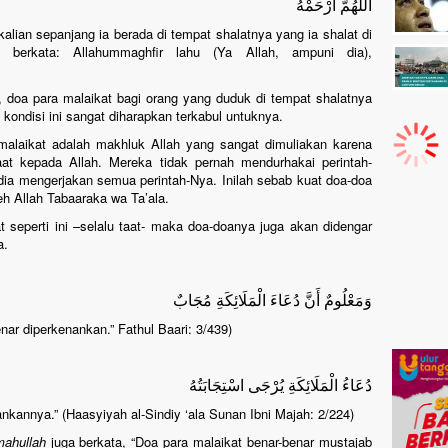
اللَّهُمَّ ارْحَمْهُ
lian sepanjang ia berada di tempat shalatnya yang ia shalat di
a berkata: Allahummaghfir lahu (Ya Allah, ampuni dia),
oa para malaikat bagi orang yang duduk di tempat shalatnya
 kondisi ini sangat diharapkan terkabul untuknya.
laikat adalah makhluk Allah yang sangat dimuliakan karena
aat kepada Allah. Mereka tidak pernah mendurhakai perintah-
edia mengerjakan semua perintah-Nya. Inilah sebab kuat doa-doa
h Allah Tabaaraka wa Ta’ala.
t seperti ini –selalu taat- maka doa-doanya juga akan didengar
a.
وَمَعْلُومٌ أَنَّ دُعَاءَ الْمَلَائِكَةِ مُجَابٌ
nar diperkenankan.” Fathul Baari: 3/439)
دُعَاءُ الْمَلَائِكَةِ يُرْجَى اسْتِجَابَتُهُ
nkannya.” (Haasyiyah al-Sindiy ‘ala Sunan Ibni Majah: 2/224)
mahullah
juga berkata, “Doa para malaikat benar-benar mustajab