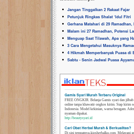
Jangan Tinggalkan 2 Rakaat Fajar
Petunjuk Ringkas Shalat ‘Idul Fitri
Gerhana Matahari di 29 Ramadhan, I
Malam ini 27 Ramadhan, Potensi Lail
Menguap Saat Tilawah, Apa yang H
3 Cara Mengetahui Masuknya Rama
4 Hikmah Memperbanyak Puasa di 
Sabtu - Senin Jadwal Puasa Ayyamu
Gamis Syari Murah Terbaru Original
FREE ONGKIR. Belanja Gamis syari dan jilbab t
online tanpa khawatir ongkos kirim. Siap kirim s
Indonesia. Model kekinian, warna beragam. Ad
nyaman dipakai.
http://beautysyari.id
Cari Obat Herbal Murah & Berkualitas?
Di sini tempatnya-kiosherbalku.com. Melayani g