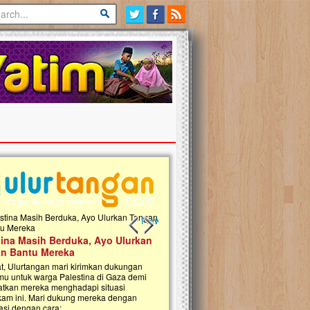
Previous slide
Next slide
tina Masih Berduka, Ayo Ulurkan
Open Donasi Wakaf Pembangu
n Bantu Mereka
Rumah Qur'an & TK Islam Terp
t, Ulurtangan mari kirimkan dukungan
Najjah di Jonggol
mu untuk warga Palestina di Gaza demi
tkan mereka menghadapi situasi
Saat ini, Ulurtangan bersama Yayasan 
am ini. Mari dukung mereka dengan
Najjahtul Islam Jonggol sedang merintis
si dengan cara:...
pembangunan Rumah Qur’an dan Tama