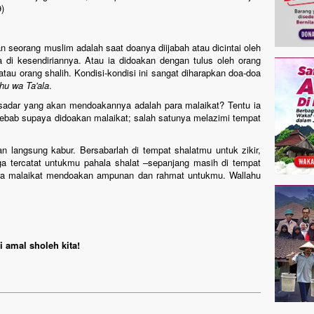
9)
 seorang muslim adalah saat doanya diijabah atau dicintai oleh
di kesendiriannya. Atau ia didoakan dengan tulus oleh orang
tau orang shalih. Kondisi-kondisi ini sangat diharapkan doa-doa
u wa Ta'ala
.
 sadar yang akan mendoakannya adalah para malaikat? Tentu ia
bab supaya didoakan malaikat; salah satunya melazimi tempat
n langsung kabur. Bersabarlah di tempat shalatmu untuk zikir,
ga tercatat untukmu pahala shalat –sepanjang masih di tempat
ara malaikat mendoakan ampunan dan rahmat untukmu. Wallahu
 amal sholeh kita!