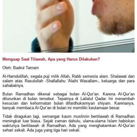
Menguap Saat Tilawah, Apa yang Harus Dilakukan?
Oleh: Badrul Tamam
Al-Hamdulillah, segala puji milik Allah, Rabb semesta alam. Shalawat dan
salam atas Rasulullah ­-Shallallahu 'Alaihi Wasallam-, keluarga dan para
sahabatnya.
Bulan Ramadhan dikenal sebagai bulan Al-Qur’an. Karena Al-Qur’an
diturunkan di bulan tersebut. Tepatnya di Lailatul Qadar. Ini menambah
kesucian dan kehormatan bulan difardhukannyan shiyam. Karenanya,
banyak membaca Al-Qur’an di bulan ini memiliki keutamaan besar.
Tidak diragukan lagi, semangat kaum muslimin bertilawah di Ramadhan
meningkat luar biasa. Sejak zaman dahulu, ulama-ulama Islam habiskan
waktunya bertilawah di Ramadhan. Ada yang menghatamkan Al-Qur’an
sehari sekali. Ada juga yang tiga hari sekali.