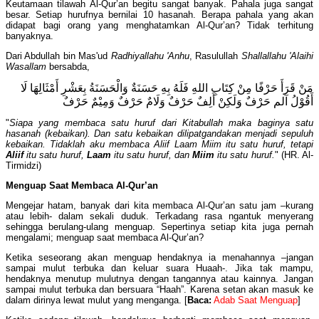
Keutamaan tilawah Al-Qur’an begitu sangat banyak. Pahala juga sangat
besar. Setiap hurufnya bernilai 10 hasanah. Berapa pahala yang akan
didapat bagi orang yang menghatamkan Al-Qur’an? Tidak terhitung
banyaknya.
Dari Abdullah bin Mas'ud
Radhiyallahu 'Anhu
, Rasulullah
Shallallahu 'Alaihi
Wasallam
bersabda,
مَنْ قَرَأَ حَرْفًا مِنْ كِتَابِ اللهِ فَلَهُ بِهِ حَسَنَةٌ وَالْحَسَنَةُ بِعَشْرِ أَمْثَالِهَا لَا
أَقُوْلُ آلم حَرْفٌ وَلَكِنْ أَلِفٌ حَرْفٌ وَلَامٌ حَرْفٌ وَمِيْمٌ حَرْفٌ
"
Siapa yang membaca satu huruf dari Kitabullah maka baginya satu
hasanah (kebaikan). Dan satu kebaikan dilipatgandakan menjadi sepuluh
kebaikan. Tidaklah aku membaca Aliif Laam Miim itu satu huruf, tetapi
Aliif
itu satu huruf,
Laam
itu satu huruf, dan
Miim
itu satu huruf.
" (HR. Al-
Tirmidzi)
Menguap Saat Membaca Al-Qur’an
Mengejar hatam, banyak dari kita membaca Al-Qur’an satu jam –kurang
atau lebih- dalam sekali duduk. Terkadang rasa ngantuk menyerang
sehingga berulang-ulang menguap. Sepertinya setiap kita juga pernah
mengalami; menguap saat membaca Al-Qur’an?
Ketika seseorang akan menguap hendaknya ia menahannya –jangan
sampai mulut terbuka dan keluar suara Huaah-. Jika tak mampu,
hendaknya menutup mulutnya dengan tangannya atau kainnya. Jangan
sampai mulut terbuka dan bersuara “Haah”. Karena setan akan masuk ke
dalam dirinya lewat mulut yang menganga. [
Baca:
Adab Saat Menguap
]