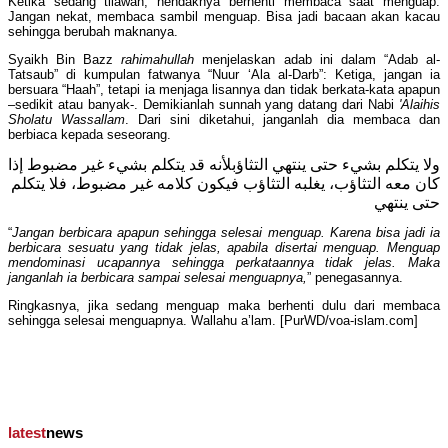
Ketika sedang tilawah, hendaknya berhenti membaca saat menguap.
Jangan nekat, membaca sambil menguap. Bisa jadi bacaan akan kacau
sehingga berubah maknanya.
Syaikh Bin Bazz
rahimahullah
menjelaskan adab ini dalam “Adab al-
Tatsaub” di kumpulan fatwanya “Nuur ‘Ala al-Darb”: Ketiga, jangan ia
bersuara “Haah”, tetapi ia menjaga lisannya dan tidak berkata-kata apapun
–sedikit atau banyak-. Demikianlah sunnah yang datang dari Nabi
'Alaihis
Sholatu Wassallam
. Dari sini diketahui, janganlah dia membaca dan
berbiaca kepada seseorang.
ولا يتكلم بشيء حتى ينتهي التثاؤبلأنه قد يتكلم بشيء غير مضبوط إذا
كان معه التثاؤب، يغلبه التثاؤب فيكون كلامه غير مضبوط، فلا يتكلم
حتى ينتهي
“
Jangan berbicara apapun sehingga selesai menguap
. Karena bisa jadi ia
berbicara sesuatu yang tidak jelas
, apabila disertai menguap. Menguap
mendominasi ucapannya sehingga perkataannya tidak jelas. Maka
janganlah ia berbicara sampai selesai menguapnya,
” penegasannya.
Ringkasnya, jika sedang menguap maka berhenti dulu dari membaca
sehingga selesai menguapnya. Wallahu a’lam. [PurWD/voa-islam.com]
latest
news