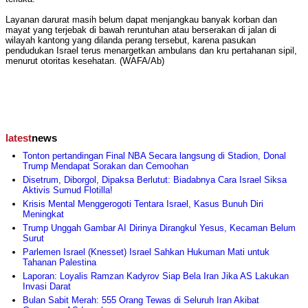
Layanan darurat masih belum dapat menjangkau banyak korban dan
mayat yang terjebak di bawah reruntuhan atau berserakan di jalan di
wilayah kantong yang dilanda perang tersebut, karena pasukan
pendudukan Israel terus menargetkan ambulans dan kru pertahanan sipil,
menurut otoritas kesehatan. (WAFA/Ab)
latest
news
Tonton pertandingan Final NBA Secara langsung di Stadion, Donal
Trump Mendapat Sorakan dan Cemoohan
Disetrum, Diborgol, Dipaksa Berlutut: Biadabnya Cara Israel Siksa
Aktivis Sumud Flotilla!
Krisis Mental Menggerogoti Tentara Israel, Kasus Bunuh Diri
Meningkat
Trump Unggah Gambar AI Dirinya Dirangkul Yesus, Kecaman Belum
Surut
Parlemen Israel (Knesset) Israel Sahkan Hukuman Mati untuk
Tahanan Palestina
Laporan: Loyalis Ramzan Kadyrov Siap Bela Iran Jika AS Lakukan
Invasi Darat
Bulan Sabit Merah: 555 Orang Tewas di Seluruh Iran Akibat