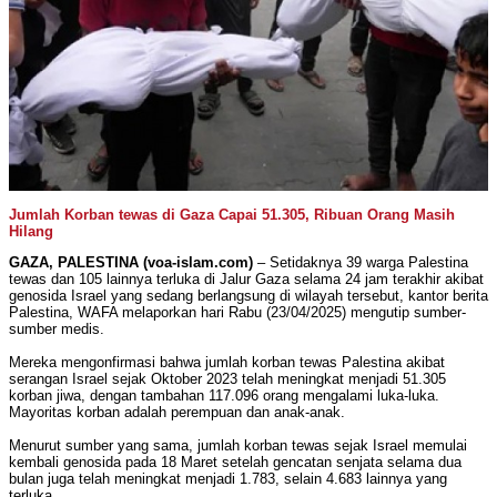
Jumlah Korban tewas di Gaza Capai 51.305, Ribuan Orang Masih
Hilang
GAZA, PALESTINA (voa-islam.com)
– Setidaknya 39 warga Palestina
tewas dan 105 lainnya terluka di Jalur Gaza selama 24 jam terakhir akibat
genosida Israel yang sedang berlangsung di wilayah tersebut, kantor berita
Palestina, WAFA melaporkan hari Rabu (23/04/2025) mengutip sumber-
sumber medis.
Mereka mengonfirmasi bahwa jumlah korban tewas Palestina akibat
serangan Israel sejak Oktober 2023 telah meningkat menjadi 51.305
korban jiwa, dengan tambahan 117.096 orang mengalami luka-luka.
Mayoritas korban adalah perempuan dan anak-anak.
Menurut sumber yang sama, jumlah korban tewas sejak Israel memulai
kembali genosida pada 18 Maret setelah gencatan senjata selama dua
bulan juga telah meningkat menjadi 1.783, selain 4.683 lainnya yang
terluka.