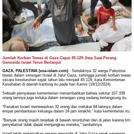
Jumlah Korban Tewas di Gaza Capai 45.129 Jiwa Saat Perang
Genosida Israel Terus Berlanjut
GAZA, PALESTINA (voa-islam.com)
- Setidaknya 32 warga Palestina
tewas dalam serangan Israel di Jalur Gaza, sehingga jumlah korban tewas
secara keseluruhan sejak tahun lalu menjadi 45.129, kata Kementerian
Kesehatan di daerah kantong itu pada hari Kamis (19/12/2024).
Sebuah pernyataan kementerian menambahkan bahwa sekitar 107.338
orang lainnya juga terluka dalam serangan yang sedang berlangsung itu.
“Pasukan Israel menewaskan 32 orang dan melukai 94 lainnya dalam
empat pembantaian keluarga dalam 24 jam terakhir,” kata kementerian itu.
“Banyak orang masih terjebak di bawah reruntuhan dan di jalan karena tim
penyelamat tidak dapat menjangkau mereka,” tambahnya.
Israel telah melanjutkan perang genosida di Jalur Gaza sejak serangan