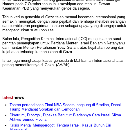
Hamas pada 7 Oktober tahun lalu meskipun ada resolusi Dewan
Keamanan PBB yang menyerukan genosida segera.
Tahun kedua genosida di Gaza telah menuai kecaman internasional yang
semakin meningkat, dengan para pejabat dan lembaga melabeli serangan
dan pemblokiran pengiriman bantuan sebagai upaya yang disengaja untuk
menghancurkan suatu populasi.
Bulan lalu, Pengadilan Kriminal Internasional (ICC) mengeluarkan surat
perintah penangkapan untuk Perdana Menteri Israel Benjamin Netanyahu
dan mantan Menteri Pertahanan Yoav Gallant atas kejahatan perang dan
kejahatan terhadap kemanusiaan di Gaza.
Israel juga menghadapi kasus genosida di Mahkamah Internasional atas
perang mematikannya di Gaza. (AA/Ab)
latest
news
Tonton pertandingan Final NBA Secara langsung di Stadion, Donal
Trump Mendapat Sorakan dan Cemoohan
Disetrum, Diborgol, Dipaksa Berlutut: Biadabnya Cara Israel Siksa
Aktivis Sumud Flotilla!
Krisis Mental Menggerogoti Tentara Israel, Kasus Bunuh Diri
Meningkat