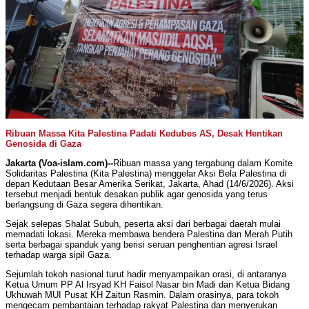
Ribuan Massa Kita Palestina Padati Kedubes AS, Desak Hentikan
Genosida di Gaza
Jakarta (Voa-islam.com)--
Ribuan massa yang tergabung dalam Komite
Solidaritas Palestina (Kita Palestina) menggelar Aksi Bela Palestina di
depan Kedutaan Besar Amerika Serikat, Jakarta, Ahad (14/6/2026). Aksi
tersebut menjadi bentuk desakan publik agar genosida yang terus
berlangsung di Gaza segera dihentikan.
Sejak selepas Shalat Subuh, peserta aksi dari berbagai daerah mulai
memadati lokasi. Mereka membawa bendera Palestina dan Merah Putih
serta berbagai spanduk yang berisi seruan penghentian agresi Israel
terhadap warga sipil Gaza.
Sejumlah tokoh nasional turut hadir menyampaikan orasi, di antaranya
Ketua Umum PP Al Irsyad KH Faisol Nasar bin Madi dan Ketua Bidang
Ukhuwah MUI Pusat KH Zaitun Rasmin. Dalam orasinya, para tokoh
mengecam pembantaian terhadap rakyat Palestina dan menyerukan