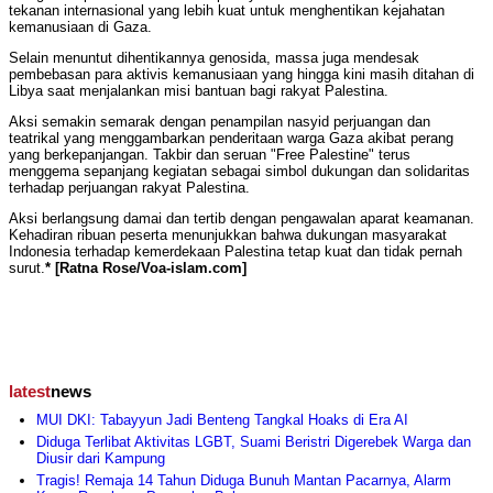
tekanan internasional yang lebih kuat untuk menghentikan kejahatan
kemanusiaan di Gaza.
Selain menuntut dihentikannya genosida, massa juga mendesak
pembebasan para aktivis kemanusiaan yang hingga kini masih ditahan di
Libya saat menjalankan misi bantuan bagi rakyat Palestina.
Aksi semakin semarak dengan penampilan nasyid perjuangan dan
teatrikal yang menggambarkan penderitaan warga Gaza akibat perang
yang berkepanjangan. Takbir dan seruan "Free Palestine" terus
menggema sepanjang kegiatan sebagai simbol dukungan dan solidaritas
terhadap perjuangan rakyat Palestina.
Aksi berlangsung damai dan tertib dengan pengawalan aparat keamanan.
Kehadiran ribuan peserta menunjukkan bahwa dukungan masyarakat
Indonesia terhadap kemerdekaan Palestina tetap kuat dan tidak pernah
surut.
* [Ratna Rose/Voa-islam.com]
latest
news
MUI DKI: Tabayyun Jadi Benteng Tangkal Hoaks di Era AI
Diduga Terlibat Aktivitas LGBT, Suami Beristri Digerebek Warga dan
Diusir dari Kampung
Tragis! Remaja 14 Tahun Diduga Bunuh Mantan Pacarnya, Alarm