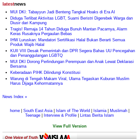
latest
news
MUI DKI: Tabayyun Jadi Benteng Tangkal Hoaks di Era AI
Diduga Terlibat Aktivitas LGBT, Suami Beristri Digerebek Warga dan
Diusir dari Kampung
Tragis! Remaja 14 Tahun Diduga Bunuh Mantan Pacarnya, Alarm
Keras Rusaknya Pergaulan Bebas
IHW Luruskan: Mandatori Sertifikasi Halal Bukan Berarti Semua
Produk Wajib Halal
KUII VIII Desak Pemerintah dan DPR Segera Bahas UU Pencegahan
dan Penanggulangan LGBTQ
MUI DKI Dorong Perlindungan Perempuan dan Anak Lewat Deklarasi
Bersama
Keberadaan PIHK Dilindungi Konstitusi
Warung di Tengah Makam Viral, Ulama Tegaskan Kuburan Muslim
Harus Dijaga Kehormatannya
News Index »
home
|
South East Asia
|
Islam of The World
|
Islamia
|
Muslimah
|
Teenage
|
Interview & Profile
|
Lintas Berita Islam
View Full Version