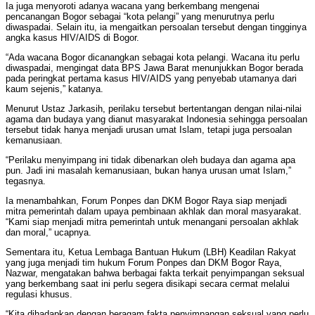
Ia juga menyoroti adanya wacana yang berkembang mengenai
pencanangan Bogor sebagai “kota pelangi” yang menurutnya perlu
diwaspadai. Selain itu, ia mengaitkan persoalan tersebut dengan tingginya
angka kasus HIV/AIDS di Bogor.
“Ada wacana Bogor dicanangkan sebagai kota pelangi. Wacana itu perlu
diwaspadai, mengingat data BPS Jawa Barat menunjukkan Bogor berada
pada peringkat pertama kasus HIV/AIDS yang penyebab utamanya dari
kaum sejenis,” katanya.
Menurut Ustaz Jarkasih, perilaku tersebut bertentangan dengan nilai-nilai
agama dan budaya yang dianut masyarakat Indonesia sehingga persoalan
tersebut tidak hanya menjadi urusan umat Islam, tetapi juga persoalan
kemanusiaan.
“Perilaku menyimpang ini tidak dibenarkan oleh budaya dan agama apa
pun. Jadi ini masalah kemanusiaan, bukan hanya urusan umat Islam,”
tegasnya.
Ia menambahkan, Forum Ponpes dan DKM Bogor Raya siap menjadi
mitra pemerintah dalam upaya pembinaan akhlak dan moral masyarakat.
“Kami siap menjadi mitra pemerintah untuk menangani persoalan akhlak
dan moral,” ucapnya.
Sementara itu, Ketua Lembaga Bantuan Hukum (LBH) Keadilan Rakyat
yang juga menjadi tim hukum Forum Ponpes dan DKM Bogor Raya,
Nazwar, mengatakan bahwa berbagai fakta terkait penyimpangan seksual
yang berkembang saat ini perlu segera disikapi secara cermat melalui
regulasi khusus.
“Kita dihadapkan dengan beragam fakta penyimpangan seksual yang perlu