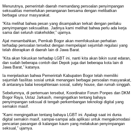
Menurutnya, pemerintah daerah memandang persoalan penyimpangan
seksualitas memerlukan penanganan bersama dengan melibatkan
berbagai unsur masyarakat.
“Kita melihat bahwa pesan yang disampaikan terkait dengan perilaku
penyimpangan seksualitas. Jadinya kami melihat bahwa perlu ada kerja
sama dari seluruh stakeholder,” ujarnya.
Ajat menambahkan, Pemkab Bogor akan memfokuskan perhatian
terhadap persoalan tersebut dengan mempelajari sejumlah regulasi yang
telah diterapkan di daerah lain di Jawa Barat.
“Kita akan fokuskan terhadap LGBT ini, nanti kita akan bikin surat edaran,
dan sudah beberapa contoh dari Depok juga dari beberapa kota lain di
Jawa Barat,” katanya.
Ia menjelaskan bahwa Pemerintah Kabupaten Bogor telah memiliki
sejumlah fasilitas sosial untuk menangani berbagai persoalan masyarakat,
di antaranya balai kesejahteraan sosial, safety house, dan rumah singgah.
Sebelumnya, di pertemuan tersebut, Koordinator Forum Ponpes dan DKM
Bogor Raya, Ustaz Jarkasih, mengingatkan tentang bahaya
penyimpangan seksual di tengah perkembangan teknologi digital yang
semakin masif.
“Kami mengingatkan tentang bahaya LGBT ini. Apalagi saat ini dunia
digital semakin masif, sampai-sampai ada aplikasi untuk mengakomodasi
pencarian pasangan di kalangan kaum yang melakukan penyimpangan
seksual,” ujarnya.