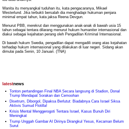
Wanita itu menyangkal tuduhan itu, kata pengacaranya, Mikael
Westerlund. Jika terbukti bersalah dia menghadapi hukuman penjara
minimal empat tahun, kata jaksa Reena Devgun.
Menurut PBB, merekrut dan menggunakan anak-anak di bawah usia 15
tahun sebagai tentara dilarang menurut hukum humaniter internasional dan
diakui sebagai kejahatan perang oleh Pengadilan Kriminal Internasional.
Di bawah hukum Swedia, pengadilan dapat mengadili orang atas kejahatan
terhadap hukum internasional yang dilakukan di luar negeri. Sidang akan
dimulai pada Senin, 10 Januari. (TNA)
latest
news
Tonton pertandingan Final NBA Secara langsung di Stadion, Donal
Trump Mendapat Sorakan dan Cemoohan
Disetrum, Diborgol, Dipaksa Berlutut: Biadabnya Cara Israel Siksa
Aktivis Sumud Flotilla!
Krisis Mental Menggerogoti Tentara Israel, Kasus Bunuh Diri
Meningkat
Trump Unggah Gambar AI Dirinya Dirangkul Yesus, Kecaman Belum
Surut