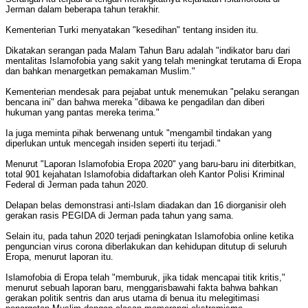
Jerman dalam beberapa tahun terakhir.
Kementerian Turki menyatakan "kesedihan" tentang insiden itu.
Dikatakan serangan pada Malam Tahun Baru adalah "indikator baru dari
mentalitas Islamofobia yang sakit yang telah meningkat terutama di Eropa
dan bahkan menargetkan pemakaman Muslim."
Kementerian mendesak para pejabat untuk menemukan "pelaku serangan
bencana ini" dan bahwa mereka "dibawa ke pengadilan dan diberi
hukuman yang pantas mereka terima."
Ia juga meminta pihak berwenang untuk "mengambil tindakan yang
diperlukan untuk mencegah insiden seperti itu terjadi."
Menurut "Laporan Islamofobia Eropa 2020" yang baru-baru ini diterbitkan,
total 901 kejahatan Islamofobia didaftarkan oleh Kantor Polisi Kriminal
Federal di Jerman pada tahun 2020.
Delapan belas demonstrasi anti-Islam diadakan dan 16 diorganisir oleh
gerakan rasis PEGIDA di Jerman pada tahun yang sama.
Selain itu, pada tahun 2020 terjadi peningkatan Islamofobia online ketika
penguncian virus corona diberlakukan dan kehidupan ditutup di seluruh
Eropa, menurut laporan itu.
Islamofobia di Eropa telah "memburuk, jika tidak mencapai titik kritis,"
menurut sebuah laporan baru, menggarisbawahi fakta bahwa bahkan
gerakan politik sentris dan arus utama di benua itu melegitimasi