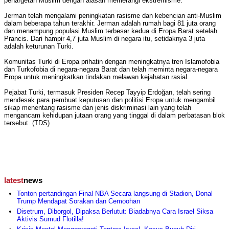
penargetan Muslim dengan alasan memerangi ekstremisme.
Jerman telah mengalami peningkatan rasisme dan kebencian anti-Muslim
dalam beberapa tahun terakhir. Jerman adalah rumah bagi 81 juta orang
dan menampung populasi Muslim terbesar kedua di Eropa Barat setelah
Prancis. Dari hampir 4,7 juta Muslim di negara itu, setidaknya 3 juta
adalah keturunan Turki.
Komunitas Turki di Eropa prihatin dengan meningkatnya tren Islamofobia
dan Turkofobia di negara-negara Barat dan telah meminta negara-negara
Eropa untuk meningkatkan tindakan melawan kejahatan rasial.
Pejabat Turki, termasuk Presiden Recep Tayyip Erdoğan, telah sering
mendesak para pembuat keputusan dan politisi Eropa untuk mengambil
sikap menentang rasisme dan jenis diskriminasi lain yang telah
mengancam kehidupan jutaan orang yang tinggal di dalam perbatasan blok
tersebut. (TDS)
latest
news
Tonton pertandingan Final NBA Secara langsung di Stadion, Donal
Trump Mendapat Sorakan dan Cemoohan
Disetrum, Diborgol, Dipaksa Berlutut: Biadabnya Cara Israel Siksa
Aktivis Sumud Flotilla!