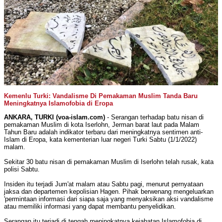
Kemenlu Turki: Vandalisme Di Pemakaman Muslim Tanda Baru
Meningkatnya Islamofobia di Eropa
ANKARA, TURKI (voa-islam.com)
- Serangan terhadap batu nisan di
pemakaman Muslim di kota Iserlohn, Jerman barat laut pada Malam
Tahun Baru adalah indikator terbaru dari meningkatnya sentimen anti-
Islam di Eropa, kata kementerian luar negeri Turki Sabtu (1/1/2022)
malam.
Sekitar 30 batu nisan di pemakaman Muslim di Iserlohn telah rusak, kata
polisi Sabtu.
Insiden itu terjadi Jum'at malam atau Sabtu pagi, menurut pernyataan
jaksa dan departemen kepolisian Hagen. Pihak berwenang mengeluarkan
'permintaan informasi dari siapa saja yang menyaksikan aksi vandalisme
atau memiliki informasi yang dapat membantu penyelidikan.
Serangan itu terjadi di tengah meningkatnya kejahatan Islamofobia di