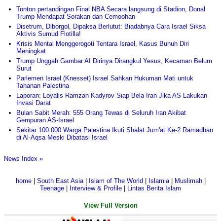
Tonton pertandingan Final NBA Secara langsung di Stadion, Donal
Trump Mendapat Sorakan dan Cemoohan
Disetrum, Diborgol, Dipaksa Berlutut: Biadabnya Cara Israel Siksa
Aktivis Sumud Flotilla!
Krisis Mental Menggerogoti Tentara Israel, Kasus Bunuh Diri
Meningkat
Trump Unggah Gambar AI Dirinya Dirangkul Yesus, Kecaman Belum
Surut
Parlemen Israel (Knesset) Israel Sahkan Hukuman Mati untuk
Tahanan Palestina
Laporan: Loyalis Ramzan Kadyrov Siap Bela Iran Jika AS Lakukan
Invasi Darat
Bulan Sabit Merah: 555 Orang Tewas di Seluruh Iran Akibat
Gempuran AS-Israel
Sekitar 100.000 Warga Palestina Ikuti Shalat Jum'at Ke-2 Ramadhan
di Al-Aqsa Meski Dibatasi Israel
News Index »
home
|
South East Asia
|
Islam of The World
|
Islamia
|
Muslimah
|
Teenage
|
Interview & Profile
|
Lintas Berita Islam
View Full Version