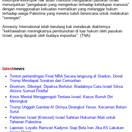
Kelompok-kelompok hak asasi manusia mengatakan pasukan Israel
menunjukkan "pengabaian yang mengerikan terhadap kehidupan manusia"
dengan menggunakan kekuatan mematikan yang melanggar hukum
terhadap warga Palestina yang mereka tuduh berencana untuk melakukan
"serangan".
Amnesty International telah berulang kali mendesak diakhirinya
"kekhawatiran meningkatnya pembunuhan di luar hukum oleh pasukan
Israel, yang dipupuk oleh budaya impunitas". (TNA)
latest
news
Tonton pertandingan Final NBA Secara langsung di Stadion, Donal
Trump Mendapat Sorakan dan Cemoohan
Disetrum, Diborgol, Dipaksa Berlutut: Biadabnya Cara Israel Siksa
Aktivis Sumud Flotilla!
Krisis Mental Menggerogoti Tentara Israel, Kasus Bunuh Diri
Meningkat
Trump Unggah Gambar AI Dirinya Dirangkul Yesus, Kecaman Belum
Surut
Parlemen Israel (Knesset) Israel Sahkan Hukuman Mati untuk
Tahanan Palestina
Laporan: Loyalis Ramzan Kadyrov Siap Bela Iran Jika AS Lakukan