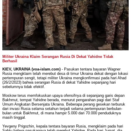
Militer Ukraina Klaim Serangan Rusia Di Dekat Yahidne Tidak
Berhasil
KIEV, UKRAINA (voa-islam.com)
- Pasukan tentara bayaran Wagner
Rusia mengklaim telah merebut desa di timur Ukraina dekat dengan lokasi
pertempuran sengit, tetapi militer Ukraina mengkonfirmasi pada hari Ahad
(26/2/2023) bahwa serangan Rusia di dekat Yahidne sepanjang hari
sebelumnya tidak efektif.
Moskow terus memfokuskan upaya ofensifnya di sepanjang garis depan
Bakhmut, tempat Yahidne berada, menurut pengarahan pagi dari Staf
Umum Angkatan Bersenjata Ukraina. Beberapa perang gesekan terburuk
dari invasi Rusia selama setahun terjadi selama pertempuran berbulan-
bulan untuk Bakhmut, di mana hampir 5.000 dari 70.000 penduduknya
masih tinggal.
Yevgeny Prigozhin, kepala tentara bayaran Rusia, mengklaim pada hari
Sabtu bahwa pasukannya telah merebut Yahidne. Pada hari Jumat, dia