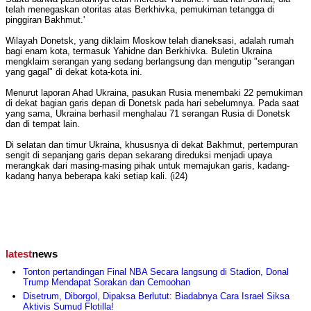
telah menegaskan otoritas atas Berkhivka, pemukiman tetangga di
pinggiran Bakhmut.'
Wilayah Donetsk, yang diklaim Moskow telah dianeksasi, adalah rumah
bagi enam kota, termasuk Yahidne dan Berkhivka. Buletin Ukraina
mengklaim serangan yang sedang berlangsung dan mengutip "serangan
yang gagal" di dekat kota-kota ini.
Menurut laporan Ahad Ukraina, pasukan Rusia menembaki 22 pemukiman
di dekat bagian garis depan di Donetsk pada hari sebelumnya. Pada saat
yang sama, Ukraina berhasil menghalau 71 serangan Rusia di Donetsk
dan di tempat lain.
Di selatan dan timur Ukraina, khususnya di dekat Bakhmut, pertempuran
sengit di sepanjang garis depan sekarang direduksi menjadi upaya
merangkak dari masing-masing pihak untuk memajukan garis, kadang-
kadang hanya beberapa kaki setiap kali. (i24)
latest
news
Tonton pertandingan Final NBA Secara langsung di Stadion, Donal
Trump Mendapat Sorakan dan Cemoohan
Disetrum, Diborgol, Dipaksa Berlutut: Biadabnya Cara Israel Siksa
Aktivis Sumud Flotilla!