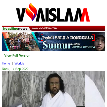
View Full Version
Home
|
Worlds
Rabu, 14 Sep 2022