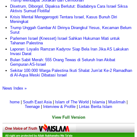
Trump Mendapat Sorakan dan Cemoohan
Disetrum, Diborgol, Dipaksa Berlutut: Biadabnya Cara Israel Siksa
Aktivis Sumud Flotilla!
Krisis Mental Menggerogoti Tentara Israel, Kasus Bunuh Diri
Meningkat
Trump Unggah Gambar AI Dirinya Dirangkul Yesus, Kecaman Belum
Surut
Parlemen Israel (Knesset) Israel Sahkan Hukuman Mati untuk
Tahanan Palestina
Laporan: Loyalis Ramzan Kadyrov Siap Bela Iran Jika AS Lakukan
Invasi Darat
Bulan Sabit Merah: 555 Orang Tewas di Seluruh Iran Akibat
Gempuran AS-Israel
Sekitar 100.000 Warga Palestina Ikuti Shalat Jum'at Ke-2 Ramadhan
di Al-Aqsa Meski Dibatasi Israel
News Index »
home
|
South East Asia
|
Islam of The World
|
Islamia
|
Muslimah
|
Teenage
|
Interview & Profile
|
Lintas Berita Islam
View Full Version