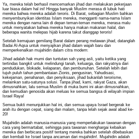
Ya, mereka telah berhasil mencemarkan jihad dan melakukan pekerjaan
luar biasa dalam hal ini! Hingga banyak Muslim merasa di lubuk hati
mereka bahwa mereka adalah teroris. Di Barat, sebagian Muslim bahkan
menyembunyikan identitas Islam mereka, mengganti nama-nama Islam
mereka dengan nama lain di depan teman-teman mereka, merasa malu
untuk menyatakan bahwa mereka hanya makan makanan halal, dan
beberapa wanita melepas hijab karena takut dianggap teroris!
Setelah kemajuan gemilang Barat dalam perang melawan jihad, datanglah
Badai Al-Aqsa untuk menyajikan jihad dalam wajah baru dan
memperkenalkan mujahidin dalam citra modern:
Jihad adalah hak murni dan tuntutan sah yang asli, yaitu ketika yang
tertindas bangkit untuk melindungi tanah, keluarga, dan rakyatnya dari
pendudukan, blokade, kelaparan, dan pembunuhan. Setelah lebih dari
tujuh puluh tahun pembantaian Zionis, pengusiran, Yahudisasi,
kekejaman, penahanan, dan penyiksaan, jihad bukanlah terorisme,
melainkan satu-satunya solusi. Tanpa jihad, kami, rakyat Gaza, akan
dimusnahkan, lalu semua Muslim di muka bumi ini akan dimusnahkan,
dan kemudian genosida akan meluas ke semua bangsa di wilayah impian
Israel Raya!
Semua bukti menunjukkan hal ini, dan semua upaya Israel bergerak ke
arah itu dengan cepat, siang dan malam, tanpa lelah sejak awal abad ke-
20!
Mujahidin adalah manusia-manusia yang memperlakukan tawanan dengan
cara yang bermartabat, sehingga para tawanan menghargai kebaikan
mereka dan berbicara positif tentang mereka bahkan setelah dibebaskan
dan kembali ke Israel tanpa ancaman dari mujahidin!. Mujahidin adalah