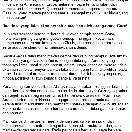
influencer di Amerika dan Eropa mulai membaca tentang Islam dan
menelusuri terjemahan Al-Quran untuk memahami agama orang-orang
Gaza ini, yang mereka pandang saat itu sebagai makhluk luar biasa yang
menakjubkan!
Dua dosa yang tidak akan pernah dimaafkan oleh orang-orang Gaza!
Ini bukan sekadar perang terbatas di wilayah sempit seperti Gaza,
melainkan perang yang mengubah konsep, mengganti keyakinan,
menghancurkan mentalitas penjajah Zionis, dan mengubah cara berpikir
serta sudut pandang di hati bangsa-bangsa dunia.
Badai Al-Aqsa telah menciptakan gempa dan gunung berapi di jiwa umat-
umat. Apa yang dilakukan Zionis, dengan dukungan Amerika yang
tanpanya Israel pasti sudah hancur, dalam upaya genosida mereka tidak
akan pernah bisa menyembuhkan luka dalam yang telah ditorehkan pada
Israel. Luka itu akan segera menguras darah dari tubuhnya yang najis,
hingga akhirnya ia jatuh sebagai bangkai yang hina.
Pada peringatan kedua Badai Al-Aqsa, saya katakan: Sungguh, kita umat
Islam berhak berbangga bahwa mujahidin ini dan rakyat Gaza yang sabar
dan teguh adalah bagian dari umat kita, bahwa kita adalah Muslim dan
Arab seperti mereka. Namun, kita juga berhak merasa malu dan hina
karena tidak mendukung dan membantu mereka dengan cukup. Ini adalah
kesempatan untuk membuka lembaran baru dalam dukungan, solidaritas,
dan bantuan.
Mari kita berdiri bersama mereka dengan segala kemampuan dan
kekuatan yang kita miliki—dengan harta, senjata, makanan, doa, dan
media—dengan segala cara. Pada peringatan kedua ini, saya berkata