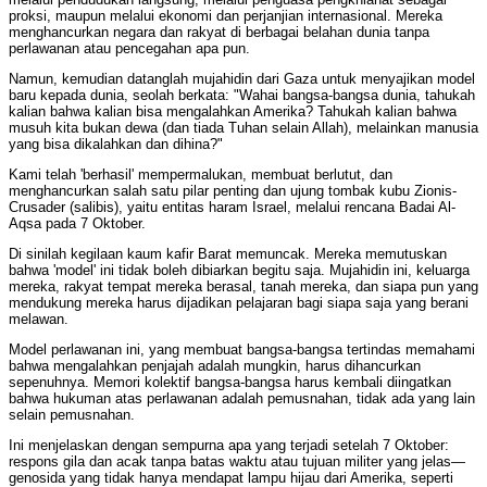
proksi, maupun melalui ekonomi dan perjanjian internasional. Mereka
menghancurkan negara dan rakyat di berbagai belahan dunia tanpa
perlawanan atau pencegahan apa pun.
Namun, kemudian datanglah mujahidin dari Gaza untuk menyajikan model
baru kepada dunia, seolah berkata: "Wahai bangsa-bangsa dunia, tahukah
kalian bahwa kalian bisa mengalahkan Amerika? Tahukah kalian bahwa
musuh kita bukan dewa (dan tiada Tuhan selain Allah), melainkan manusia
yang bisa dikalahkan dan dihina?"
Kami telah 'berhasil' mempermalukan, membuat berlutut, dan
menghancurkan salah satu pilar penting dan ujung tombak kubu Zionis-
Crusader (salibis), yaitu entitas haram Israel, melalui rencana Badai Al-
Aqsa pada 7 Oktober.
Di sinilah kegilaan kaum kafir Barat memuncak. Mereka memutuskan
bahwa 'model' ini tidak boleh dibiarkan begitu saja. Mujahidin ini, keluarga
mereka, rakyat tempat mereka berasal, tanah mereka, dan siapa pun yang
mendukung mereka harus dijadikan pelajaran bagi siapa saja yang berani
melawan.
Model perlawanan ini, yang membuat bangsa-bangsa tertindas memahami
bahwa mengalahkan penjajah adalah mungkin, harus dihancurkan
sepenuhnya. Memori kolektif bangsa-bangsa harus kembali diingatkan
bahwa hukuman atas perlawanan adalah pemusnahan, tidak ada yang lain
selain pemusnahan.
Ini menjelaskan dengan sempurna apa yang terjadi setelah 7 Oktober:
respons gila dan acak tanpa batas waktu atau tujuan militer yang jelas—
genosida yang tidak hanya mendapat lampu hijau dari Amerika, seperti