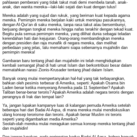
pahlawan pemberani yang tidak takut mati demi membela tanah, anak-
anak, dan wanita mereka—laki-laki sejati dan kuat dengan tulus!
Mereka adalah yang sujud dan rukuk, yang beriman kuat kepada agama
mereka. Pemimpin mereka berjalan kaki untuk meninjau pasukannya,
dengan Al-Qur’an di saku mereka, tanpa rasa takut atau bersembunyi,
berjuang dengan tongkat mereka hingga nafas terakhir dengan tekad kuat.
Begitu pula semua pemimpin mereka, yang dilihat dunia sebagai teladan
kerendahan hati dan kejujuran. Orang-orang membandingkan mereka
dengan presiden dan raja munafik di negara mereka, dan melihat
perbedaan yang jelas, lalu memahami siapa sebenarnya mujahidin dan
pemimpin mereka!
Gambaran baru tentang jihad dan mujahidin ini telah menghidupkan
kembali semangat jihad di hati umat Islam dan berkontribusi besar dalam
mematahkan narasi Zionis-Krusader tentang jihad dalam Islam.
Banyak orang mulai mempertanyakan hal-hal yang tak terbayangkan,
bahkan oleh pesimis terbesar di Amerika, seperti: Apakah Osama bin
Laden benar ketika menyerang Amerika pada 11 September? Apakah
Taliban benar-benar teroris? Apakah Amerika adalah negara teroris dengan
perangnya di Irak dan tempat lain?
Ya, jangan lupakan kampanye luas di kalangan pemuda Amerika setelah
beberapa hari dari Badai Al-Aqsa, di mana mereka mulai mendiskusikan
ulang konsep terorisme dan teroris. Apakah benar Muslim ini teroris
seperti yang digambarkan media Amerika?
Seolah-olah mereka mulai meragukan semua konsep mereka tentang jihad
dan mujahidin!
Dan jangan lupakan, pada peringatan kedua Badai Al-Aqsa, bahwa banyak