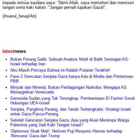
kepada semua saudara saya: "Demi Allah, saya memohon dan mencium
tangan serta kaki kalian: "Jangan pernah lupakan Gaza!".
(ihsanul_faruqi/Ab)
latest
news
Bukan Perang Salib: Sebuah Analisis Motif di Balik Serangan AS-
Israel terhadap Iran
Aku Masih Percaya Bahwa ini Adalah Putaran Terakhir!
Fase 2 Gencatan Senjata Gaza hanya Ada di Media dan Pertemuan
PBB
Minyak dan Mineral, Bukan Perdagangan Narkoba: Mengapa AS
Menargetkan Venezuela
Genosida Sudan yang Tak Terungkap: Pembantaian El Fasher Soroti
Hubungan UEA-Israel
Senjata, Panglima Perang, dan Tanah Terbengkalai: Strategi Israel
untuk Gaza Pasca-Perang
Setelah Gencatan Senjata Gaza, Apa yang Akan Menimpa Warga
Palestina yang Jadi Kaki Tangan Israel?
‘Diplomasi Skak Mati’: Netizen Puji Respons Hamas terhadap
‘Rencana’ Gaza dari Trump