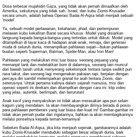
Dosa terbesar mujahidin Gaza, yang tidak akan pernah dimaafkan oleh
Amerika, sekutunya yang tidak sah, Israel, dan kubu Zionis-Krusader
secara umum, adalah bahwa Operasi Badai Al-Aqsa telah menjadi sebuah
'model'.
Ya, sebuah model perlawanan, ketahanan, jihad, dan pertempuran
melawan kubu kekafiran Barat secara khusus. Model yang disiarkan
langsung kepada bangsa-bangsa yang tertindas untuk diikuti. Model yang
ditampilkan di layar kaca di hadapan anak-anak, remaja, dan generasi
muda di seluruh dunia, menampilkan pahlawan sejati—bukan pahlawan
buatan seperti Superman, Batman, Spider-Man, atau Iron Man!
Pahlawan yang melakukan misi luar biasa: seorang pejuang yang
memanjat tank dan meletakkan bom di dalamnya, seorang lain muncul
dari bawah tanah untuk menyerang sekelompok tentara tanpa sedikit pun
rasa takut, dan seorang lagi mengenakan pakaian rapi, berjalan dengan
percaya diri sambil melemparkan granat ke arah tentara Zionis, dan
seterusnya. Untuk pertama kalinya dalam sejarah manusia, misi dan
operasi seperti ini direkam dan ditampilkan dengan cara ini: klip video
yang jelas, autentik, berlimpah, dan berurutan!
Anak kecil yang menyaksikan ini tidak akan merasakan apa pun selain
kagum yang mendalam. Ia akan membayangkan dirinya berada di posisi
para pahlawan pemberani yang luar biasa dan kuat ini! Gambar-gambar ini
tidak akan pernah pudar dari ingatannya, bahkan ia akan membagikannya
melalui ponselnya kepada teman-temannya!
Sebelum Badai Al-Aqsa, jika kita menjauh sejenak, gambarannya adalah:
kubu Zionis-Krusader menduduki sebagian besar wilayah dunia, baik
melalui pendudukan langsung, melalui penguasa pengkhianat sebagai