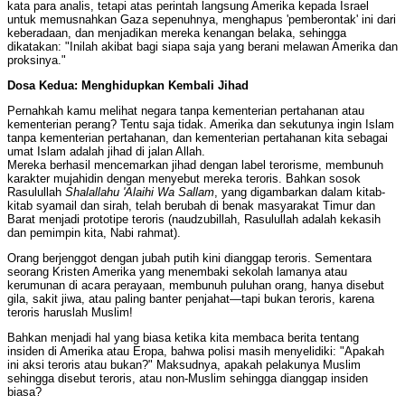
kata para analis, tetapi atas perintah langsung Amerika kepada Israel
untuk memusnahkan Gaza sepenuhnya, menghapus 'pemberontak' ini dari
keberadaan, dan menjadikan mereka kenangan belaka, sehingga
dikatakan: "Inilah akibat bagi siapa saja yang berani melawan Amerika dan
proksinya."
Dosa Kedua: Menghidupkan Kembali Jihad
Pernahkah kamu melihat negara tanpa kementerian pertahanan atau
kementerian perang? Tentu saja tidak. Amerika dan sekutunya ingin Islam
tanpa kementerian pertahanan, dan kementerian pertahanan kita sebagai
umat Islam adalah jihad di jalan Allah.
Mereka berhasil mencemarkan jihad dengan label terorisme, membunuh
karakter mujahidin dengan menyebut mereka teroris. Bahkan sosok
Rasulullah
Shalallahu 'Alaihi Wa Sallam
, yang digambarkan dalam kitab-
kitab syamail dan sirah, telah berubah di benak masyarakat Timur dan
Barat menjadi prototipe teroris (naudzubillah, Rasulullah adalah kekasih
dan pemimpin kita, Nabi rahmat).
Orang berjenggot dengan jubah putih kini dianggap teroris. Sementara
seorang Kristen Amerika yang menembaki sekolah lamanya atau
kerumunan di acara perayaan, membunuh puluhan orang, hanya disebut
gila, sakit jiwa, atau paling banter penjahat—tapi bukan teroris, karena
teroris haruslah Muslim!
Bahkan menjadi hal yang biasa ketika kita membaca berita tentang
insiden di Amerika atau Eropa, bahwa polisi masih menyelidiki: "Apakah
ini aksi teroris atau bukan?" Maksudnya, apakah pelakunya Muslim
sehingga disebut teroris, atau non-Muslim sehingga dianggap insiden
biasa?