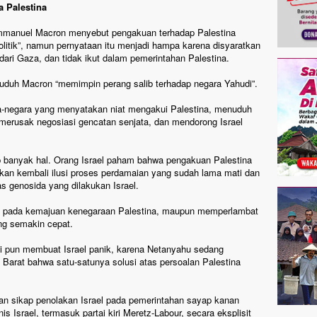
a Palestina
 Emmanuel Macron menyebut pengakuan terhadap Palestina
litik”, namun pernyataan itu menjadi hampa karena disyaratkan
ari Gaza, dan tidak ikut dalam pemerintahan Palestina.
uduh Macron “memimpin perang salib terhadap negara Yahudi”.
ra-negara yang menyatakan niat mengakui Palestina, menuduh
erusak negosiasi gencatan senjata, dan mendorong Israel
ap banyak hal. Orang Israel paham bahwa pengakuan Palestina
an kembali ilusi proses perdamaian yang sudah lama mati dan
s genosida yang dilakukan Israel.
k pada kemajuan kenegaraan Palestina, maupun memperlambat
ang semakin cepat.
i pun membuat Israel panik, karena Netanyahu sedang
arat bahwa satu-satunya solusi atas persoalan Palestina
n sikap penolakan Israel pada pemerintahan sayap kanan
is Israel, termasuk partai kiri Meretz-Labour, secara eksplisit