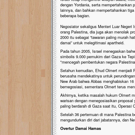
dengan Yordania, serta mempertahankan pa
lainnya, dan bahkan mempertahankan tiga
beberapa bagian.
Negosiator sekaligus Menteri Luar Negeri 
orang Palestina, dia juga akan menolak p
2000 itu sebagai “tawaran paling murah hat
damai” untuk melegitimasi apartheid.
Pada tahun 2005, Israel menegaskan bah
simbolis 9.000 pemukim dari Gaza ke Tep
"mencegah pembentukan negara Palestina
Setahun kemudian, Ehud Olmert menjadi Pe
berusaha mendekatinya untuk perundingan
New Arab bahwa Abbas menghabiskan 16 
bernegosiasi, sementara Olmert terus me
Akhirnya, ketika masalah hukum Olmert mu
warisan dengan menegosiasikan proposal 
paling berdarah di Gaza saat itu, Operasi 
Setelah 36 pertemuan di mana Palestina 
mengundurkan diri dari jabatannya, dan 
Overtur Damai Hamas