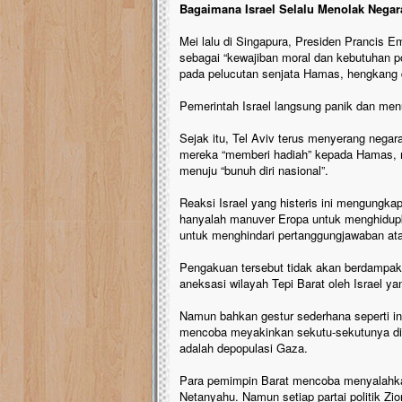
Bagaimana Israel Selalu Menolak Negar
Mei lalu di Singapura, Presiden Prancis
sebagai “kewajiban moral dan kebutuhan po
pada pelucutan senjata Hamas, hengkang d
Pemerintah Israel langsung panik dan men
Sejak itu, Tel Aviv terus menyerang nega
mereka “memberi hadiah” kepada Hamas, m
menuju “bunuh diri nasional”.
Reaksi Israel yang histeris ini mengungk
hanyalah manuver Eropa untuk menghidupk
untuk menghindari pertanggungjawaban ata
Pengakuan tersebut tidak akan berdampa
aneksasi wilayah Tepi Barat oleh Israel y
Namun bahkan gestur sederhana seperti in
mencoba meyakinkan sekutu-sekutunya di B
adalah depopulasi Gaza.
Para pemimpin Barat mencoba menyalahka
Netanyahu. Namun setiap partai politik Zion