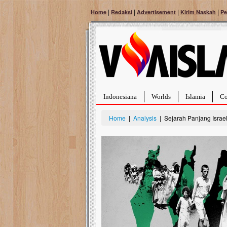
|
|
|
|
Home
Redaksi
Advertisement
Kirim Naskah
Pe
Indonesiana
Worlds
Islamia
Co
Home
|
Analysis
| Sejarah Panjang Israe
Bantu Naura, Balit
Tumor Pembuluh D
Hidup Naura Salsabila 
rintangan yang sangat b
berusia sepuluh bulan, b
menghadapi penyakit yan
pembuluh darah berukur