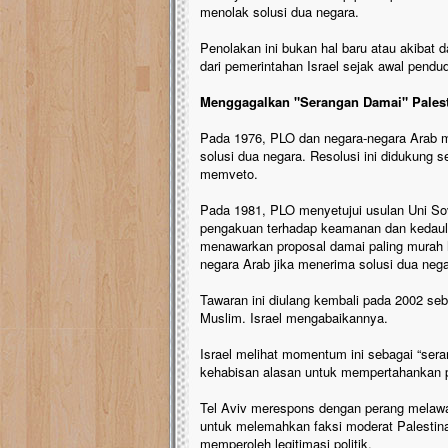
menolak solusi dua negara.
Penolakan ini bukan hal baru atau akibat da
dari pemerintahan Israel sejak awal pendu
Menggagalkan "Serangan Damai" Pales
Pada 1976, PLO dan negara-negara Arab
solusi dua negara. Resolusi ini didukung
memveto.
Pada 1981, PLO menyetujui usulan Uni Sov
pengakuan terhadap keamanan dan kedaulat
menawarkan proposal damai paling murah h
negara Arab jika menerima solusi dua nega
Tawaran ini diulang kembali pada 2002 seb
Muslim. Israel mengabaikannya.
Israel melihat momentum ini sebagai “seran
kehabisan alasan untuk mempertahankan 
Tel Aviv merespons dengan perang melawan
untuk melemahkan faksi moderat Palestina
memperoleh legitimasi politik.