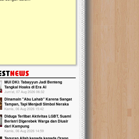
kanak Islam Terpadu (TKIT) An Najjah d
Gedung Majelis Taklim di Jonggol,...
MUI DKI: Tabayyun Jadi Benteng
Tangkal Hoaks di Era AI
Jum'at, 07 Aug 2026 06:32
Dinamain ''Abu Lahab'' Karena Sangat
Tampan, Tapi Menjadi Simbol Neraka
Kamis, 06 Aug 2026 15:42
Diduga Terlibat Aktivitas LGBT, Suami
Beristri Digerebek Warga dan Diusir
dari Kampung
Kamis, 06 Aug 2026 14:59
Teguran Allah kepada kepada Orang