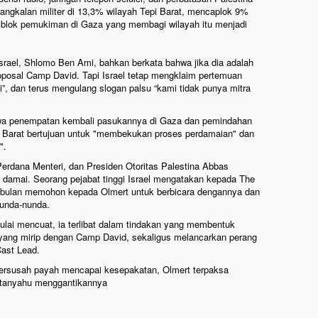
ngkalan militer di 13,3% wilayah Tepi Barat, mencaplok 9%
 blok pemukiman di Gaza yang membagi wilayah itu menjadi
Israel, Shlomo Ben Ami, bahkan berkata bahwa jika dia adalah
roposal Camp David. Tapi Israel tetap mengklaim pertemuan
i”, dan terus mengulang slogan palsu “kami tidak punya mitra
wa penempatan kembali pasukannya di Gaza dan pemindahan
i Barat bertujuan untuk "membekukan proses perdamaian" dan
".
rdana Menteri, dan Presiden Otoritas Palestina Abbas
 damai.
Seorang pejabat tinggi Israel mengatakan kepada The
bulan memohon kepada Olmert untuk berbicara dengannya dan
nunda-nunda.
lai mencuat, ia terlibat dalam tindakan yang membentuk
yang mirip dengan Camp David, sekaligus melancarkan perang
Cast Lead.
bersusah payah mencapai kesepakatan, Olmert terpaksa
Netanyahu menggantikannya