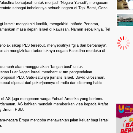
alestina bersejarah untuk menjadi “Negara Yahudi”, mengecam
eminta sebagai imbalannya sebuah negara di Tepi Barat, Gaza,
i Israel: mengakhiri konflik, mengakhiri Intifada Pertama,
ngamankan masa depan Israel di kawasan. Namun sebaliknya, Tel
nolak sikap PLO tersebut, menyebutnya “gila dan berbahaya”,
ernah mengizinkan terbentuknya negara Palestina merdeka di
ersumpah akan menggunakan “tangan besi” untuk
rian Luar Negeri Israel membentuk tim pengendalian
roposal PLO. Satu-satunya jurnalis Israel, David Grossman,
ebut dipecat dari pekerjaannya di radio dan diserang habis-
ael di AS juga mengecam warga Yahudi Amerika yang bertemu
erdamaian. AS bahkan menolak memberikan visa kepada Arafat
ang Umum PBB.
egara-negara Eropa mencoba menawarkan jalan keluar bagi Israel
a.