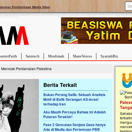
doman Pemberitaan Media Siber
unterFaith
Saintech
Muslimah
ShareVoices
SyariahBiz
l Menolak Perdamaian Palestina
Berita Terkait
Bukan Perang Salib: Sebuah Analisis
Motif di Balik Serangan AS-Israel
a Hebat Sembuh Dari
Pales
terhadap Iran
arah
Tanga
Aku Masih Percaya Bahwa ini Adalah
dipenuhi dengan
Sahaba
Putaran Terakhir!
erat. Meskipun baru
terbaik
ayi yang imut ini harus
mengua
Fase 2 Gencatan Senjata Gaza hanya
g dahsyat, yaitu tumor
mencek
Ada di Media dan Pertemuan PBB
an...
berdona