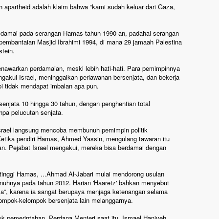
 apartheid adalah klaim bahwa “kami sudah keluar dari Gaza,
s damai pada serangan Hamas tahun 1990-an, padahal serangan
 pembantaian Masjid Ibrahimi 1994, di mana 29 jamaah Palestina
stein.
nawarkan perdamaian, meski lebih hati-hati. Para pemimpinnya
ngakui Israel, meninggalkan perlawanan bersenjata, dan bekerja
i tidak mendapat imbalan apa pun.
njata 10 hingga 30 tahun, dengan penghentian total
npa pelucutan senjata.
srael langsung mencoba membunuh pemimpin politik
 Ketika pendiri Hamas, Ahmed Yassin, mengulang tawaran itu
an. Pejabat Israel mengakui, mereka bisa berdamai dengan
rtinggi Hamas, ...Ahmad Al-Jabari mulai mendorong usulan
nuhnya pada tahun 2012. Harian 'Haaretz' bahkan menyebut
aza”, karena ia sangat berupaya menjaga ketenangan selama
mpok-kelompok bersenjata lain melanggarnya.
 pemerintahan, Perdana Menteri saat itu, Ismael Haniyeh,