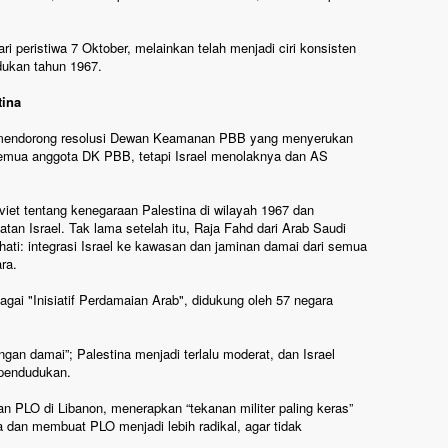
ri peristiwa 7 Oktober, melainkan telah menjadi ciri konsisten
dukan tahun 1967.
tina
 mendorong resolusi Dewan Keamanan PBB yang menyerukan
 semua anggota DK PBB, tetapi Israel menolaknya dan AS
iet tentang kenegaraan Palestina di wilayah 1967 dan
an Israel. Tak lama setelah itu, Raja Fahd dari Arab Saudi
ati: integrasi Israel ke kawasan dan jaminan damai dari semua
ra.
agai "Inisiatif Perdamaian Arab", didukung oleh 57 negara
gan damai”; Palestina menjadi terlalu moderat, dan Israel
pendudukan.
 PLO di Libanon, menerapkan “tekanan militer paling keras”
 dan membuat PLO menjadi lebih radikal, agar tidak