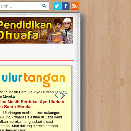
Previous slide
Next slide
tina Masih Berduka, Ayo Ulurkan
Open Donasi Wakaf Pembangu
n Bantu Mereka
Rumah Qur'an & TK Islam Terp
t, Ulurtangan mari kirimkan dukungan
Najjah di Jonggol
mu untuk warga Palestina di Gaza demi
tkan mereka menghadapi situasi
Saat ini, Ulurtangan bersama Yayasan 
am ini. Mari dukung mereka dengan
Najjahtul Islam Jonggol sedang merintis
si dengan cara:...
pembangunan Rumah Qur’an dan Tama