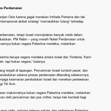
ses Perdamaian
anjian Oslo karena gagal menekan Intifada Pertama dan tak
ternasional akibat strategi “mematahkan tulang” terhadap
rdamaian, tetapi Israel menciptakan banyak celah dalam
endudukan. PM Rabin – yang meraih Nobel Perdamaian untuk
juannya bukan negara Palestina merdeka, melainkan
estina berupa negara merdeka antara Israel dan Yordania. Kami
ah, tapi bukan negara,” katanya.
yang terjadi di lapangan. Pemukiman Israel tumbuh pesat, dan
pendudukan selama proses perdamaian dibanding sebelumnya.
menjaga keamanan pendudukan Israel dan menekan perlawanan
gi Tel Aviv.
aran maksimalnya bukan negara Palestina merdeka, melainkan
hkan oleh pemukiman dan pos militer, tanpa hak kembali bagi
uensi radio, jaringan telepon seluler, dan perbatasan Palestina