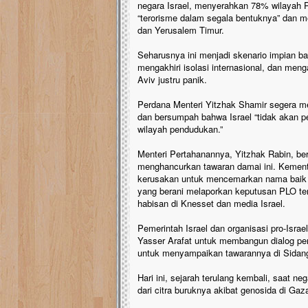
negara Israel, menyerahkan 78% wilayah P
“terorisme dalam segala bentuknya” dan m
dan Yerusalem Timur.
Seharusnya ini menjadi skenario impian bag
mengakhiri isolasi internasional, dan me
Aviv justru panik.
Perdana Menteri Yitzhak Shamir segera me
dan bersumpah bahwa Israel “tidak akan p
wilayah pendudukan.”
Menteri Pertahanannya, Yitzhak Rabin, b
menghancurkan tawaran damai ini. Kemente
kerusakan untuk mencemarkan nama baik p
yang berani melaporkan keputusan PLO ters
habisan di Knesset dan media Israel.
Pemerintah Israel dan organisasi pro-Isr
Yasser Arafat untuk membangun dialog p
untuk menyampaikan tawarannya di Sid
Hari ini, sejarah terulang kembali, saat n
dari citra buruknya akibat genosida di Gaz