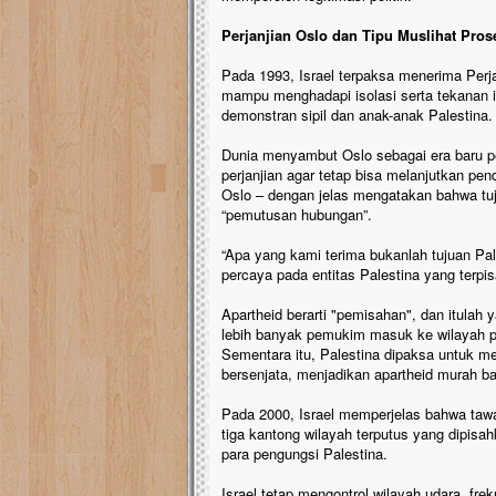
Perjanjian Oslo dan Tipu Muslihat Pro
Pada 1993, Israel terpaksa menerima Perj
mampu menghadapi isolasi serta tekanan in
demonstran sipil dan anak-anak Palestina.
Dunia menyambut Oslo sebagai era baru pe
perjanjian agar tetap bisa melanjutkan p
Oslo – dengan jelas mengatakan bahwa tu
“pemutusan hubungan”.
“Apa yang kami terima bukanlah tujuan Pal
percaya pada entitas Palestina yang terpis
Apartheid berarti "pemisahan", dan itulah 
lebih banyak pemukim masuk ke wilayah 
Sementara itu, Palestina dipaksa untuk 
bersenjata, menjadikan apartheid murah ba
Pada 2000, Israel memperjelas bahwa taw
tiga kantong wilayah terputus yang dipisa
para pengungsi Palestina.
Israel tetap mengontrol wilayah udara, frek