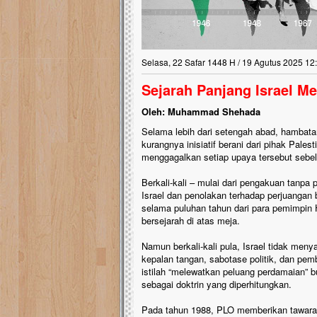
Selasa, 22 Safar 1448 H / 19 Agutus 2025 12
Sejarah Panjang Israel M
Oleh: Muhammad Shehada
Selama lebih dari setengah abad, hambata
kurangnya inisiatif berani dari pihak Pales
menggagalkan setiap upaya tersebut sebe
Berkali-kali – mulai dari pengakuan tanp
Israel dan penolakan terhadap perjuangan 
selama puluhan tahun dari para pemimpin
bersejarah di atas meja.
Namun berkali-kali pula, Israel tidak me
kepalan tangan, sabotase politik, dan pem
istilah “melewatkan peluang perdamaian” b
sebagai doktrin yang diperhitungkan.
Pada tahun 1988, PLO memberikan tawaran