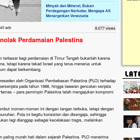
Minyak dan Mineral, Bukan
Perdagangan Narkoba: Mengapa AS
Lima Tahun Mangkrak, Masjid di
Menargetkan Venezuela
Pelosok ini Mengenaskan. Ayo Bantu.!!
Nasib masjid di Kampung Cilumbu ini sungguh
:40 wib
9.077 views
mengenaskan. Lima tahun mangkrak, kini nyaris
tak berbentuk masjid, dipenuhi rumput liar,
enolak Perdamaian Palestina
berlumut, dan menghitam terpapar panas dan
hujan....
n terbesar bagi perdamaian di Timur Tengah bukanlah karena
tina, tetapi karena tekad Israel yang terus-menerus untuk
lum dapat berkembang.
a preseden oleh Organisasi Pembebasan Palestina (PLO) terhadap
bersenjata pada tahun 1988, hingga tawaran gencatan senjata
 Hamas – para pemimpin Palestina telah mengajukan kompromi
nyambut momen-momen ini dengan tangan terbuka, tetapi dengan
bunuhan. Pola ini begitu konsisten dan disengaja, sehingga
ukan lagi dianggap sebagai kecelakaan tragis, melainkan
 paling murah hati dalam sejarah Palestina. PLO menerima