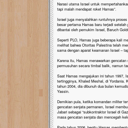
Narasi utama Israel untuk mempertahankan
tapi malah mendapat roket Hamas”.
Israel juga menyalahkan runtuhnya prose
besar pertama Hamas baru terjadi setelah
dibantai oleh pemukim Israel, Baruch Gold
Seperti PLO, Hamas juga beberapa kali me
melihat bahwa Otoritas Palestina telah me
sama dengan aparat keamanan Israel – tap
Karena itu, Hamas menawarkan gencatan se
permusuhan secara timbal balik, namun ta
Saat Hamas mengajukan ini tahun 1997, I
tertingginya, Khaled Meshal, di Yordania.
tahun 2004, dia dibunuh dua bulan kemudi
Yassin.
Demikian pula, ketika komandan militer te
gencatan senjata permanen, Israel membu
Jabari sebagai “subkontraktor Israel di G
masa gencatan senjata dan mencegah kelo
Pada tahun 2006, begitu Hamas membentuk