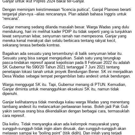
Ganjar untuk ikut Pilpres 2024 bakal ter-Ganjal.
Dengan meminjam keistimewaan “licencia puitica”, Ganjal Planowo berarti
terganjal plan-nya –alias rencananya. Plan adalah bahasa Inggris untuk
“rencana”.
Ganjar memang sedang dilanda masalah besar. Warga Wadas yang dulu
mendukung, hari ini melihat kader PDIP itu tidak seperti yang ia tunjukkan
lewat senyuman lebar, senyuman ramah nan mempesona. Ganjar yang
mereka kenal merakyat dan selalu berbicara tentang rakyat kecil,
sekarang terasa berbeda kontras.
Bagaikan ada sesuatu yang tersembunyi di balik senyuman lebar itu.
Sesuatu yang bisa sangat mengejutkan. Salah satu yang terungkap
pasca-tindakan represif aparat kepolisian pada 8 Februari 2022 itu adalah
SK Gubernur No 590/20 Tahun 2021 tertanggal 7 Juni 2021 tentang
penetapan lokasi tanah untuk proyek Bendungan Bener. SK ini menjadikan
Desa Wadas sebagai tempat pengambilan batu andesit untuk bendungan.
Warga menggugat SK itu. Tapi, Gubernur menang di PTUN. Kemudian,
Ganjar diminta untuk menangguhkan eksekusi SK itu, namun tidak
dipenuhi.
Ganjar kelihatannya tidak menduga kalau warga Wadas yang menentang
tambang andesit itu melancarkan perlawanan keras. Boleh jadi Pak Gub
yakin semua orang bisa dikendalikan dengan berbagai cara, termasuklah
cara represif.
Dia keliru. Tidak menyangka akan ada kelompok masyarakat yang
sungguh-sungguh tidak ingin alam dirusak, dan sungguh-sungguh akan
melawan sampai ke “boiling point” (titik didih). Dan inilah yang terjadi