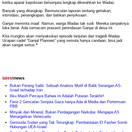
ketika aparat kepolisian bersenjata lengkap dikerahkan ke Wadas.
Banyak yang ditangkap. Bermunculan laporan tentang gertakan,
intimidasi, penangkapan, dan bahkan penyiksaan.
Ganjar meminta maaf. Namun, warga Wadas tak sudi. Mereka tampaknya
luka berat. Ada semacam prasasti penindasan Ganjar di desa ini.
Kita mungkin akan menyaksikan episode lanjutan dari tragedi Wadas.
Ucapan cadel “Ganjal Planowo” yang semula hanya candaan, bisa jadi
akan sangat serius.
*
latest
news
Bukan Perang Salib: Sebuah Analisis Motif di Balik Serangan AS-
Israel terhadap Iran
Aku Masih Percaya Bahwa ini Adalah Putaran Terakhir!
Fase 2 Gencatan Senjata Gaza hanya Ada di Media dan Pertemuan
PBB
Minyak dan Mineral, Bukan Perdagangan Narkoba: Mengapa AS
Menargetkan Venezuela
Genosida Sudan yang Tak Terungkap: Pembantaian El Fasher Soroti
Hubungan UEA-Israel