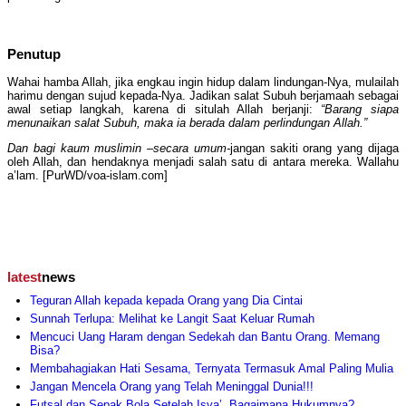
Penutup
Wahai hamba Allah, jika engkau ingin hidup dalam lindungan-Nya, mulailah
harimu dengan sujud kepada-Nya. Jadikan salat Subuh berjamaah sebagai
awal setiap langkah, karena di situlah Allah berjanji:
“Barang siapa
menunaikan salat Subuh, maka ia berada dalam perlindungan Allah.”
Dan bagi kaum muslimin –secara umum-
jangan sakiti orang yang dijaga
oleh Allah, dan hendaknya menjadi salah satu di antara mereka. Wallahu
a’lam. [PurWD/voa-islam.com]
latest
news
Teguran Allah kepada kepada Orang yang Dia Cintai
Sunnah Terlupa: Melihat ke Langit Saat Keluar Rumah
Mencuci Uang Haram dengan Sedekah dan Bantu Orang. Memang
Bisa?
Membahagiakan Hati Sesama, Ternyata Termasuk Amal Paling Mulia
Jangan Mencela Orang yang Telah Meninggal Dunia!!!
Futsal dan Sepak Bola Setelah Isya’, Bagaimana Hukumnya?