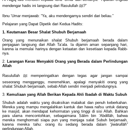
mendengar hadis ini langsung dari Rasulullah ﷺ?”
Ibnu ‘Umar menjawab: “Ya, aku mendengarnya sendiri dari beliau.”
Pelajaran yang Dapat Dipetik dari Kedua Hadits:
1. Keutamaan Besar Shalat Shubuh Berjamaah
Orang yang menunaikan shalat Shubuh berjamaah berada dalam
penjagaan langsung dari Allah Ta‘ala. Ia dijamin aman sepanjang hari,
karena ia memulai harinya dengan ketaatan dan kesetiaan kepada Rabb-
nya.
2.
Larangan Keras Menyakiti Orang yang Berada dalam Perlindungan
Allah
Rasulullah ﷺ memperingatkan dengan tegas agar jangan sampai
seseorang mengganggu, meremehkan, apalagi menyakiti orang yang
shalat Shubuh berjamaah, sebab Allah sendiri menjadi pelindungnya.
3.
Kemuliaan yang Allah Berikan Kepada Ahli Ibadah di Waktu Subuh
Shubuh adalah waktu yang disaksikan malaikat dan penuh keberkahan.
Mereka yang mampu mengalahkan kantuk dan hawa nafsu untuk datang
ke masjid, akan mendapat kehormatan yang tinggi di sisi Allah. Bahkan
para ulama mencontohkan, sebagaimana Sālim bin ‘Abdillāh, bahwa
mereka menghormati siapa pun yang menjaga salat Subuh berjamaah,
karena mereka tahu: orang itu sedang berada dalam
“jiwārullāh”
perlindungan Allah.