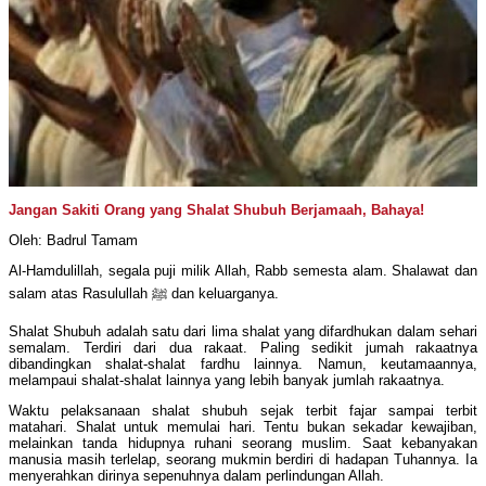
Jangan Sakiti Orang yang Shalat Shubuh Berjamaah, Bahaya!
Oleh: Badrul Tamam
Al-Hamdulillah, segala puji milik Allah, Rabb semesta alam. Shalawat dan
salam atas Rasulullah ﷺ dan keluarganya.
Shalat Shubuh adalah satu dari lima shalat yang difardhukan dalam sehari
semalam. Terdiri dari dua rakaat. Paling sedikit jumah rakaatnya
dibandingkan shalat-shalat fardhu lainnya. Namun, keutamaannya,
melampaui shalat-shalat lainnya yang lebih banyak jumlah rakaatnya.
Waktu pelaksanaan shalat shubuh sejak terbit fajar sampai terbit
matahari. Shalat untuk memulai hari. Tentu bukan sekadar kewajiban,
melainkan tanda hidupnya ruhani seorang muslim. Saat kebanyakan
manusia masih terlelap, seorang mukmin berdiri di hadapan Tuhannya. Ia
menyerahkan dirinya sepenuhnya dalam perlindungan Allah.