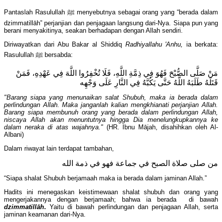
Pantaslah Rasulullah ﷺ menyebutnya sebagai orang yang “berada dalam
dzimmatillāh” perjanjian dan penjagaan langsung dari-Nya. Siapa pun yang
berani menyakitinya, seakan berhadapan dengan Allah sendiri.
Diriwayatkan dari Abu Bakar al Shiddiq
Radhiyallahu 'Anhu,
ia berkata:
Rasulullah ﷺ bersabda:
مَنْ صَلَّى الصُّبْحَ فَهُوَ فِي ذِمَّةِ اللَّهِ، فَلَا تُخْفِرُوا اللَّهَ فِي عَهْدِهِ، فَمَنْ
قَتَلَهُ طَلَبَهُ اللَّهُ حَتَّى يَكُبَّهُ فِي النَّارِ عَلَى وَجْهِه
"Barang siapa yang menunaikan salat Shubuh, maka ia berada dalam
perlindungan Allah. Maka janganlah kalian mengkhianati perjanjian Allah.
Barang siapa membunuh orang yang berada dalam perlindungan Allah,
niscaya Allah akan menuntutnya hingga Dia menelungkupkannya ke
dalam neraka di atas wajahnya."
(HR. Ibnu Mājah, disahihkan oleh Al-
Albani)
Dalam riwayat lain terdapat tambahan,
من صلى صلاة الصبح في جماعة فهو في ذمة الله
“Siapa shalat Shubuh berjamaah maka ia berada dalam jaminan Allah.”
Hadits ini menegaskan keistimewaan shalat shubuh dan orang yang
mengerjakannya dengan berjamaah; bahwa ia berada di bawah
dzimmatillāh
.
Yaitu di bawah perlindungan dan penjagaan Allah, serta
jaminan keamanan dari-Nya.