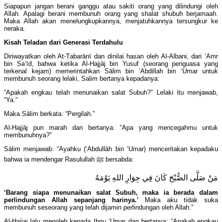
Siapapun jangan berani ganggu atau sakiti orang yang dilindungi oleh
Allah. Apalagi berani membunuh orang yang shalat shubuh berjamaah.
Maka Allah akan menelungkupkannya, menjatuhkannya tersungkur ke
neraka.
Kisah Teladan dari Generasi Terdahulu
Diriwayatkan oleh At-Ṭabarānī dan dinilai hasan oleh Al-Albani, dari ‘Amr
bin Sa‘īd, bahwa ketika Al-Hajjāj bin Yusuf (seorang penguasa yang
terkenal kejam) memerintahkan Sālim bin ‘Abdillah bin ‘Umar untuk
membunuh seorang lelaki, Salim bertanya kepadanya:
“Apakah engkau telah menunaikan salat Subuh?” Lelaki itu menjawab,
“Ya.”
Maka Sālim berkata: “Pergilah.”
Al-Hajjāj pun marah dan bertanya: “Apa yang mencegahmu untuk
membunuhnya?”
Sālim menjawab: “Ayahku (‘Abdullāh bin ‘Umar) menceritakan kepadaku
bahwa ia mendengar Rasulullah ﷺ bersabda:
مَنْ صَلَّى الصُّبْحَ كَانَ فِي جِوَارِ اللهِ يَوْمَهُ
‘Barang siapa menunaikan salat Subuh, maka ia berada dalam
perlindungan Allah sepanjang harinya.’
Maka aku tidak suka
membunuh seseorang yang telah dijamin perlindungan oleh Allah.”
Al-Hajjaj lalu menoleh kepada Ibnu ‘Umar dan bertanya: “Apakah engkau