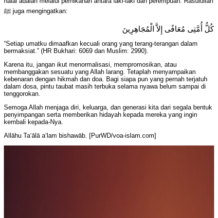
halal adalah melalui pernikahan antara laki-laki dan perempuan. Rasulullah
ﷺ juga mengingatkan:
كُلُّ أُمَّتِى مُعَافًى إِلاَّ الْمُجَاهِرِينَ
“Setiap umatku dimaafkan kecuali orang yang terang-terangan dalam
bermaksiat.” (HR Bukhari: 6069 dan Muslim: 2990).
Karena itu, jangan ikut menormalisasi, mempromosikan, atau
membanggakan sesuatu yang Allah larang. Tetaplah menyampaikan
kebenaran dengan hikmah dan doa. Bagi siapa pun yang pernah terjatuh
dalam dosa, pintu taubat masih terbuka selama nyawa belum sampai di
tenggorokan.
Semoga Allah menjaga diri, keluarga, dan generasi kita dari segala bentuk
penyimpangan serta memberikan hidayah kepada mereka yang ingin
kembali kepada-Nya.
Allāhu Ta‘ālā a‘lam bishawāb. [PurWD/voa-islam.com]