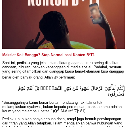
Maksiat Kok Bangga? Stop Normalisasi Konten B*T1
Saat ini, perilaku yang jelas-jelas dilarang agama justru sering dijadikan
candaan, hiburan, bahkan kebanggaan di media sosial. Padahal, sesuatu
yang sering ditampilkan dan dianggap biasa lama-kelamaan bisa dianggap
benar oleh banyak orang. Allah ﷻ berfirman:
اِنَّكُمْ لَتَأْتُوْنَ الرِّجَالَ شَهْوَةً مِّنْ دُوْنِ النِّسَاۤءِۗ بَلْ اَنْتُمْ قَوْمٌ
مُّسْرِفُوْنَ
“Sesungguhnya kamu benar-benar mendatangi laki-laki untuk
melampiaskan syahwat, bukan kepada perempuan, bahkan kamu adalah
kaum yang melampaui batas.” (QS Al-A‘rāf [7]: 81).
Perilaku ini bukan hanya sebuah dosa, tetapi juga bentuk penyimpangan
dari fitrah yang Allah tetapkan. Islam mengajarkan bahwa hubungan yang