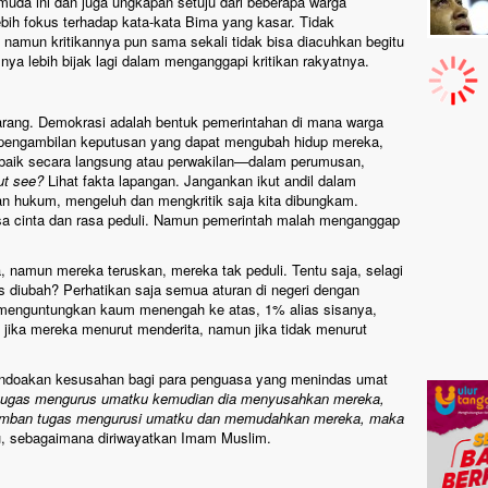
muda ini dan juga ungkapan setuju dari beberapa warga
ih fokus terhadap kata-kata Bima yang kasar. Tidak
amun kritikannya pun sama sekali tidak bisa diacuhkan begitu
snya lebih bijak lagi dalam menganggapi kritikan rakyatnya.
arang. Demokrasi adalah bentuk pemerintahan di mana warga
 pengambilan keputusan yang dapat mengubah hidup mereka,
baik secara langsung atau perwakilan—dalam perumusan,
ut see?
Lihat fakta lapangan. Jangankan ikut andil dalam
 hukum, mengeluh dan mengkritik saja kita dibungkam.
rasa cinta dan rasa peduli. Namun pemerintah malah menganggap
, namun mereka teruskan, mereka tak peduli. Tentu saja, selagi
 diubah? Perhatikan saja semua aturan di negeri dengan
 menguntungkan kaum menengah ke atas, 1% alias sisanya,
 jika mereka menurut menderita, namun jika tidak menurut
 mendoakan kesusahan bagi para penguasa yang menindas umat
 tugas mengurus umatku kemudian dia menyusahkan mereka,
emban tugas mengurusi umatku dan memudahkan mereka, maka
u, sebagaimana diriwayatkan Imam Muslim.