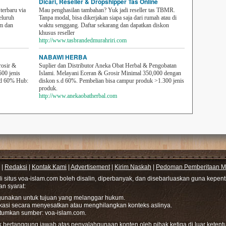
Dicari, Reseller & Dropshipper Tas Online
erbaru via
Mau penghasilan tambahan? Yuk jadi reseller tas TBMR.
eluruh
Tanpa modal, bisa dikerjakan siapa saja dari rumah atau di
em dan
waktu senggang. Daftar sekarang dan dapatkan diskon
khusus reseller
http://www.tasbrandedmurahriri.com
NABAWI HERBA
rosir &
Suplier dan Distributor Aneka Obat Herbal & Pengobatan
500 jenis
Islami. Melayani Eceran & Grosir Minimal 350,000 dengan
sd 60% Hub:
diskon s.d 60%. Pembelian bisa campur produk >1.300 jenis
produk.
http://www.anekaobatherbal.com
|
Redaksi
|
Kontak Kami
|
Advertisement
|
Kirim Naskah
|
Pedoman Pemberitaan Me
di situs voa-islam.com boleh disalin, diperbanyak, dan disebarluaskan guna kepe
gan syarat:
hgunakan untuk tujuan yang melanggar hukum.
ikasi secara menyesatkan atau menghilangkan konteks aslinya.
tumkan sumber: voa-islam.com.
bertanggung jawab atas penyalahgunaan konten oleh pihak ketiga di luar ketentu