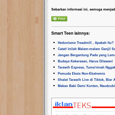
Sebarkan informasi ini, semoga menjadi
Smart Teen lainnya:
Hedonisme Treadmill , Apakah Itu?
Catat! Inilah Malam-malam Ganjil 
Jangan Bergantung Pada yang Lem
Budaya Kekerasan, Harus Dilawan!
Tarawih Express, Tuma'ninah Ngga
Pemuda Eksis Non-Ekstremis
Shalat Tarawih Live di Tiktok, Biar
Makan Babi Demi Konten, Naudzubil