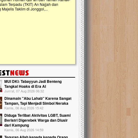
 Terpadu (TKIT) An Najjah dan
kebaikan ini. Abadikan harta dengan wakaf A
is Taklim di Jonggol,...
Qur'an dan saksikan...
MUI DKI: Tabayyun Jadi Benteng
Tangkal Hoaks di Era AI
Jum'at, 07 Aug 2026 06:32
Dinamain ''Abu Lahab'' Karena Sangat
Tampan, Tapi Menjadi Simbol Neraka
Kamis, 06 Aug 2026 15:42
Diduga Terlibat Aktivitas LGBT, Suami
Beristri Digerebek Warga dan Diusir
dari Kampung
Kamis, 06 Aug 2026 14:59
Teguran Allah kepada kepada Orang