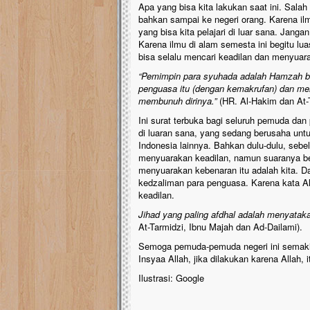
Apa yang bisa kita lakukan saat ini. Salah
bahkan sampai ke negeri orang. Karena il
yang bisa kita pelajari di luar sana. Jan
Karena ilmu di alam semesta ini begitu luas
bisa selalu mencari keadilan dan menyuar
“Pemimpin para syuhada adalah Hamzah bin 
penguasa itu (dengan kemakrufan) dan me
membunuh dirinya.”
(HR. Al-Hakim dan At-
Ini surat terbuka bagi seluruh pemuda dan
di luaran sana, yang sedang berusaha unt
Indonesia lainnya. Bahkan dulu-dulu, se
menyuarakan keadilan, namun suaranya b
menyuarakan kebenaran itu adalah kita. Dan
kedzaliman para penguasa. Karena kata All
keadilan.
Jihad yang paling afdhal adalah menyatak
At-Tarmidzi, Ibnu Majah dan Ad-Dailami).
Semoga pemuda-pemuda negeri ini semakin
Insyaa Allah, jika dilakukan karena Allah, 
Ilustrasi: Google