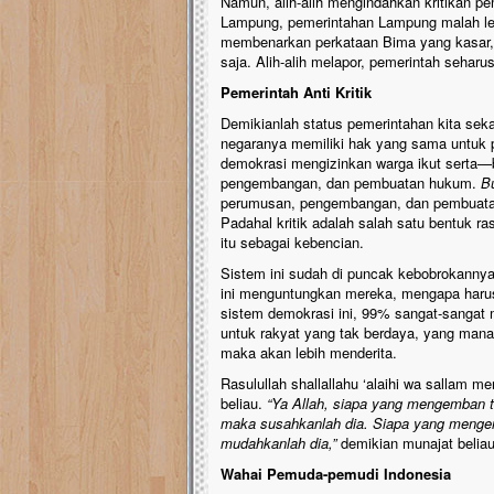
Namun, alih-alih mengindahkan kritikan pe
Lampung, pemerintahan Lampung malah leb
membenarkan perkataan Bima yang kasar, n
saja. Alih-alih melapor, pemerintah seharu
Pemerintah Anti Kritik
Demikianlah status pemerintahan kita sek
negaranya memiliki hak yang sama untuk
demokrasi mengizinkan warga ikut serta—
pengembangan, dan pembuatan hukum.
B
perumusan, pengembangan, dan pembuatan
Padahal kritik adalah salah satu bentuk 
itu sebagai kebencian.
Sistem ini sudah di puncak kebobrokannya
ini menguntungkan mereka, mengapa harus
sistem demokrasi ini, 99% sangat-sangat
untuk rakyat yang tak berdaya, yang mana
maka akan lebih menderita.
Rasulullah shallallahu ‘alaihi wa sallam
beliau.
“Ya Allah, siapa yang mengemban
maka susahkanlah dia. Siapa yang meng
mudahkanlah dia,”
demikian munajat belia
Wahai Pemuda-pemudi Indonesia