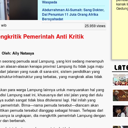
Waspada
kanak Islam
Gedung Majel
Abdurrahman Al-Sumait: Sang Dokter,
Masjid di
Dai Penuntun 11 Juta Orang Afrika
an. Ayo Bantu.!!
Bersyahadat
lumbu ini sungguh
8 wib
25.959 views
gkrak, kini nyaris
i rumput liar,
kritik Pemerintah Anti Kritik
rpapar panas dan
Oleh: Aily Natasya
oleh seorang pemuda asal Lampung, yang kini sedang menempuh
kan alasan-alasan kenapa provinsi Lampung itu tidak juga maju
 dari jalanan yang rusak di sana-sini, sistem pendidikan yang
truktur-infrastruktur yang terbatas, yang mangkrak alias tidak
kkan para warga Lampung lainnya untuk menyuarakan hal yang
i Lampung saat ini, khususnya dari sisi jalan yang dari dulu
 sudah sangat tidak bisa ditoleransi lagi. Hal inilah yang
n pemerintah. Bima—nama pemuda tersebut—diancam akan
tikan pemuda tersebut dianggap sebagai hinaan. Terlepas dari
rusnya ia ungkapan, dia mengkritik pemerintah Lampung dengan
ar dan berbenah.