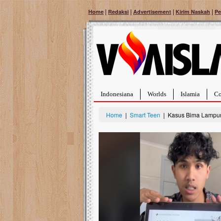
|
|
|
|
Home
Redaksi
Advertisement
Kirim Naskah
Pe
Indonesiana
Worlds
Islamia
Co
Home
|
Smart Teen
| Kasus Bima Lampung;
Bantu Naura, Balita Hebat Sembuh Dari
Tumor Pembuluh Darah
Hidup Naura Salsabila dipenuhi dengan
rintangan yang sangat berat. Meskipun baru
berusia sepuluh bulan, bayi yang imut ini harus
menghadapi penyakit yang dahsyat, yaitu tumor
pembuluh darah berukuran...