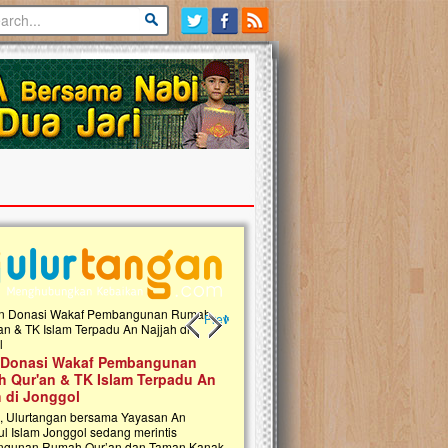
Previous slide
Next slide
asi Wakaf Pembangunan
Ulurtangan Bersama PDUI Kota Bek
r'an & TK Islam Terpadu An
Safari Wakaf Qur'an dan Tebar
 Jonggol
Sembako ke Pelosok Negeri
lurtangan bersama Yayasan An
Mari bergabung dalam memperkuat jaringan
slam Jonggol sedang merintis
kebaikan di pelosok negeri dengan Wakaf Al
n Rumah Qur’an dan Taman Kanak-
Qur'an. Jangan ragu untuk menjadi bagian da