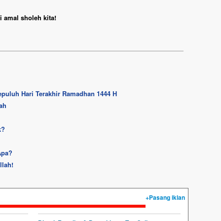
 amal sholeh kita!
Sepuluh Hari Terakhir Ramadhan 1444 H
ah
k?
 Apa?
lah!
+Pasang iklan