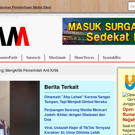
doman Pemberitaan Media Siber
unterFaith
Saintech
Muslimah
ShareVoices
SyariahBiz
 Mengkritik Pemerintah Anti Kritik
Berita Terkait
Dinamain ''Abu Lahab'' Karena Sangat
Tampan, Tapi Menjadi Simbol Neraka
Palestina Masih Berduka, Ayo Ulurkan
Open Don
Tangan Bantu Mereka
Perjuangan Seorang Wanita Mencari
Rumah Qu
Jodoh: Ikhtiar dengan Shalawat dan
Sahabat, Ulurtangan mari kirimkan dukungan
Najjah di
Doa
terbaikmu untuk warga Palestina di Gaza demi
menguatkan mereka menghadapi situasi
Saat ini, U
Viral, Ustazah Hajar di TikTok Ternyata
mencekam ini. Mari dukung mereka dengan
Najjahtul I
Karakter AI, Umat Diminta Lebih
berdonasi dengan cara:...
pembanguna