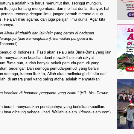
 satunya adalah kita harus menuntut ilmu setinggi mungkin,
mu itu juga tentang mengembara, dan melihat dunia. Banyak hal
gan pernah kenyang dengan ilmu, jangan pernah merasa cukup.
. Pelajari ilmu agama, dan juga pelajari ilmu dunia. Agar kita
akannya.
Abdul Muthallib dan laki-laki yang berdiri di hadapan
larangnya (dari kemungkaran), kemudian penguasa itu
Thabarani).
 pemudi di Indonesia. Pasti akan selalu ada Bima-Bima yang lain
uk menyuarakan keadilan demi mewakili seluruh rakyat
belum Bima pun, sudah banyak sekali pemuda-pemudi yang
elum terdengar. Dan semoga pemuda-pemudi yang berani
 semoga, karena itu kita, Allah akan melindungi diri kita dari
ah, di antara jihad yang paling afdhal adalah menyatakan
an keadilah di hadapan penguasa yang zalim.”
(HR. Abu Dawud,
 berani menyuarakan pendapatnya yang berisikan keadilan.
itu bisa dihitung sebagai jihad. Wallahua’alam. (rf/voa-islam.com)