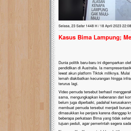
Lima Tahun Mangkrak, 
Pelosok ini Mengenask
Nasib masjid di Kampung Ci
Selasa, 23 Safar 1448 H / 18 April 2023 22:0
mengenaskan. Lima tahun man
tak berbentuk masjid, dipenuh
Kasus Bima Lampung; Meng
berlumut, dan menghitam te
hujan....
Dunia politik baru-baru ini digemparkan 
pendidikan di Australia. Ia mempresentasi
lewat akun platform Tiktok miliknya. Mulai
lemah diakibatkan kecurangan hingga infras
terurus lagi.
Video pemuda tersebut berhasil menggera
sama, mengungkapkan kebenaran dari kondis
belum juga diperbaiki, padahal kerusakannya
membuat pemuda tersebut menjadi burua
dimasukkan ke penjara karena dianggap kri
beberapa perkataan Bima yang tidak seha
tujuan peduli, agar pemerintah segera sad