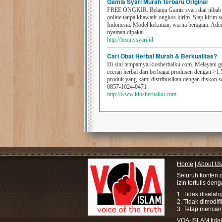
Gamis Syari Murah Terbaru Original
FREE ONGKIR. Belanja Gamis syari dan jilbab t
online tanpa khawatir ongkos kirim. Siap kirim s
Indonesia. Model kekinian, warna beragam. Ad
nyaman dipakai.
http://beautysyari.id
Cari Obat Herbal Murah & Berkualitas?
Di sini tempatnya-kiosherbalku.com. Melayani g
eceran herbal dari berbagai produsen dengan >1.
produk yang kami distribusikan dengan diskon 
0857-1024-0471
http://www.kiosherbalku.com
Home
|
About Us
Seluruh konten 
izin tertulis den
1. Tidak disala
2. Tidak dimodif
3. Tetap mencan
VOA-ISLAM tidak 