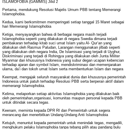
ISLAMOFOBIA (GAMMIS) Jilid 2
Pertama, mendukung Resolusi Majelis Umum PBB tentang Memerangi
Islamophobia.
Kedua, kami berkomitmen memperingati setiap tanggal 15 Maret sebagai
hari Memerangi Islamophobia
Ketiga, menyayangkan bahwa di berbagai negara masih terjadi
Islamophobia seperti yang dilakukan di negara Swedia dimana terjadi
pembakaran terhadap kitab suci umat Islam yaitu Al- Qur’an yang
dilakukan oleh Rasmus Paludan, Larangan menggunakan jilbab seperti
yang dilakukan oleh negara India, De Islamisasi yang terjadi di Uyghur,
Diskriminasi yang terjadi di Rohingya yang dilakukan oleh Junta Militer
Myanmar dan khususnya Indonesia yang subur degan ucapan kebencian
terhadap ajaran dan symbol Islam, mendiskriminasi dan memenjarakan
ulama, da’i dan tokoh umat Islam serta membenturkan Islam dan negara
Keempat, mengajak seluruh masyarakat dunia dan khususnya pemerintah
Indonesia untuk patuh terhadap Resolusi PBB serta berperan aktif dalam
memerangi Islamophobia.
Kelima, melaporkan setiap aktivitas Islamophobia yang dilakukan baik
oleh pemerintahan,organisasi, komunitas maupun personal kepada PBB
untuk ditindak secara tegas.
Keenam, meminta kepada DPR RI dan Pemerintah untuk segera
merancang dan menerbitkan Undang-Undang Anti Islamophobia
Ketujuh, menuntut kepada pemerintah untuk menindak tegas, mengadili,
menghukum pelaku Islamophobia tanpa tebang pilih atau pandang bulu