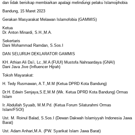
dan tidak bersikap membiarkan apalagi melindungi pelaku Islamophobia
Bandung, 15 Maret 2023
Gerakan Masyarakat Melawan Islamofobia (GAMMIS)
Ketua
Dr. Anton Minardi, S.H.,M.A.
Sekertaris
Dani Mohammad Ramdan, S.Sos.I
DAN SELURUH DEKLARATOR GAMMIS
KH. Athian Ali Da’i, Lc.,M.A (FUUI) Mustofa Nahraardaya (GNAI)
Dani Java Jive (Influencer Hijrah)
Tokoh Mayarakat:
H. Tedy Rusmawan, A.T.,M.M (Ketua DPRD Kota Bandung)
Dr.H. Edwin Senjaya,S.E,M.M (Wk. Ketua DPRD Kota Bandung) Ormas
Islam
Ir. Abdullah Syuaib, M.M.Pd. (Ketua Forum Silaturahmi Ormas
Islam/FSOI)
Ust. M. Roinul Balad, S.Sos.I (Dewan Dakwah Islamiyyah Indonesia Jawa
Barat)
Ust. Adam Anhari,M.A. (PW. Syarikat Islam Jawa Barat)