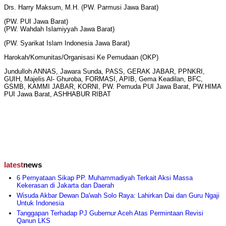
Drs. Harry Maksum, M.H. (PW. Parmusi Jawa Barat)
(PW. PUI Jawa Barat)
(PW. Wahdah Islamiyyah Jawa Barat)
(PW. Syarikat Islam Indonesia Jawa Barat)
Harokah/Komunitas/Organisasi Ke Pemudaan (OKP)
Jundulloh ANNAS, Jawara Sunda, PASS, GERAK JABAR, PPNKRI,
GUIH, Majelis Al- Ghuroba, FORMASI, APIB, Gema Keadilan, BFC,
GSMB, KAMMI JABAR, KORNI, PW. Pemuda PUI Jawa Barat, PW.HIMA
PUI Jawa Barat, ASHHABUR RIBAT
latest
news
6 Pernyataan Sikap PP. Muhammadiyah Terkait Aksi Massa
Kekerasan di Jakarta dan Daerah
Wisuda Akbar Dewan Da'wah Solo Raya: Lahirkan Dai dan Guru Ngaji
Untuk Indonesia
Tanggapan Terhadap PJ Gubernur Aceh Atas Permintaan Revisi
Qanun LKS